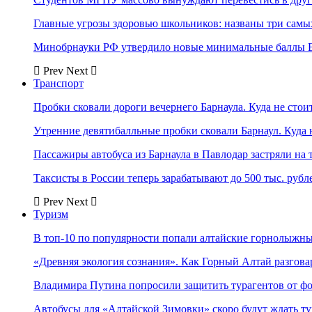
Главные угрозы здоровью школьников: названы три самых
Минобрнауки РФ утвердило новые минимальные баллы Е
Prev
Next
Транспорт
Пробки сковали дороги вечернего Барнаула. Куда не стоит
Утренние девятибалльные пробки сковали Барнаул. Куда н
Пассажиры автобуса из Барнаула в Павлодар застряли на 
Таксисты в России теперь зарабатывают до 500 тыс. рубл
Prev
Next
Туризм
В топ-10 по популярности попали алтайские горнолыжн
«Древняя экология сознания». Как Горный Алтай разгова
Владимира Путина попросили защитить турагентов от ф
Автобусы для «Алтайской Зимовки» скоро будут ждать ту