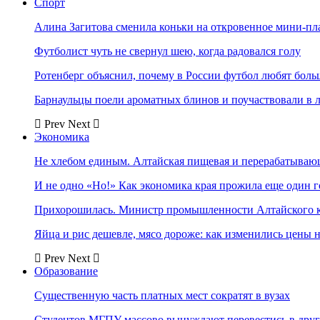
Спорт
Алина Загитова сменила коньки на откровенное мини-пл
Футболист чуть не свернул шею, когда радовался голу
Ротенберг объяснил, почему в России футбол любят боль
Барнаульцы поели ароматных блинов и поучаствовали в 
Prev
Next
Экономика
Не хлебом единым. Алтайская пищевая и перерабатыва
И не одно «Но!» Как экономика края прожила еще один 
Прихорошилась. Министр промышленности Алтайского к
Яйца и рис дешевле, мясо дороже: как изменились цены 
Prev
Next
Образование
Существенную часть платных мест сократят в вузах
Студентов МГПУ массово вынуждают перевестись в дру