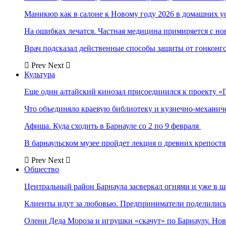
Маникюр как в салоне к Новому году 2026 в домашних у
На ошибках лечатся. Частная медицина примиряется с н
Врач подсказал действенные способы защиты от гонконг
Prev
Next
Культура
Еще один алтайский кинозал присоединился к проекту «
Что объединяло краевую библиотеку и кузнечно-механи
Афиша. Куда сходить в Барнауле со 2 по 9 февраля
В барнаульском музее пройдет лекция о древних крепост
Prev
Next
Общество
Центральный район Барнаула засверкал огнями и уже в ш
Клиенты идут за любовью. Предприниматели поделились 
Олени Деда Мороза и игрушки «скачут» по Барнаулу. Но