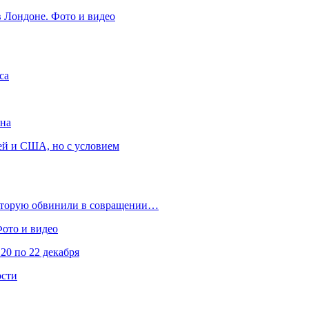
в Лондоне. Фото и видео
са
она
ей и США, но с условием
которую обвинили в совращении…
Фото и видео
20 по 22 декабря
ости