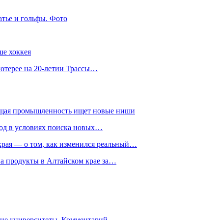
атье и гольфы. Фото
ше хоккея
лотерее на 20-летии Трассы…
ющая промышленность ищет новые ниши
год в условиях поиска новых…
рая — о том, как изменился реальный…
на продукты в Алтайском крае за…
гие университеты. Комментарий…