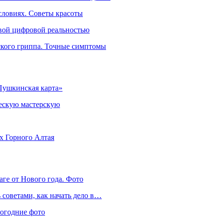
словиях. Советы красоты
овой цифровой реальностью
ского гриппа. Точные симптомы
Пушкинская карта»
ческую мастерскую
ях Горного Алтая
аге от Нового года. Фото
советами, как начать дело в…
вогодние фото