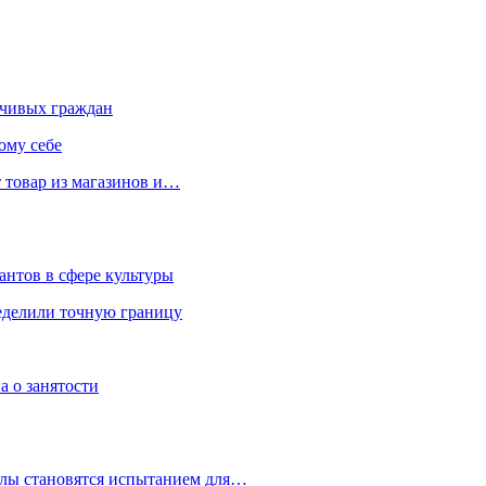
чивых граждан
ому себе
 товар из магазинов и…
антов в сфере культуры
еделили точную границу
а о занятости
улы становятся испытанием для…