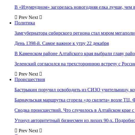
В «Изумрудном» загорелась новогодняя елка лучше, чем 
Prev
Next
Политика
Замгубернатора сибирского региона стал мэром мегаполи
День 1398-й. Самое важное к утру 22 декабря
В Каменском районе Алтайского края выбрали главу рай
Зеленский согласился на трехстороннюю встречу с Росси
Prev
Next
Происшествия
Бастрыкин поручил освободить из СИЗО учительницу, 
Барнаульская маршрутка сгорела «до скелета» возле ТЦ. 
Сводка происшествий. Что случилось в Алтайском крае с 
Утонул авторитетный бизнесмен из лихих 90-х. Подробн
Prev
Next