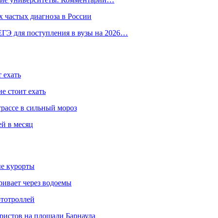
 частых диагноза в России
ГЭ для поступления в вузы на 2026…
 ехать
е стоит ехать
трассе в сильный мороз
ей в месяц
ые курорты
ривает через водоемы
ототроллей
ристов на площади Барнаула