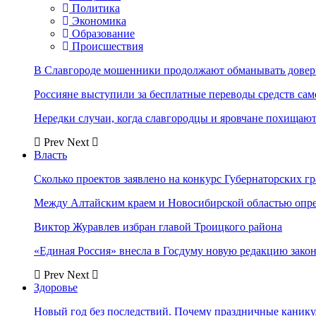
Политика
Экономика
Образование
Происшествия
В Славгороде мошенники продолжают обманывать довер
Россияне выступили за бесплатные переводы средств сам
Нередки случаи, когда славгородцы и яровчане похищают
Prev
Next
Власть
Сколько проектов заявлено на конкурс Губернаторских гр
Между Алтайским краем и Новосибирской областью опр
Виктор Журавлев избран главой Троицкого района
«Единая Россия» внесла в Госдуму новую редакцию закон
Prev
Next
Здоровье
Новый год без последствий. Почему праздничные каник