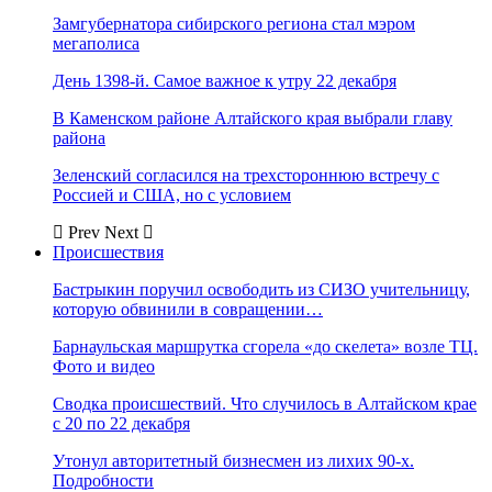
Замгубернатора сибирского региона стал мэром
мегаполиса
День 1398-й. Самое важное к утру 22 декабря
В Каменском районе Алтайского края выбрали главу
района
Зеленский согласился на трехстороннюю встречу с
Россией и США, но с условием
Prev
Next
Происшествия
Бастрыкин поручил освободить из СИЗО учительницу,
которую обвинили в совращении…
Барнаульская маршрутка сгорела «до скелета» возле ТЦ.
Фото и видео
Сводка происшествий. Что случилось в Алтайском крае
с 20 по 22 декабря
Утонул авторитетный бизнесмен из лихих 90-х.
Подробности