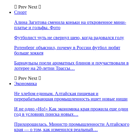
Prev
Next
Спорт
Алина Загитова сменила коньки на откровенное мини-
платье и гольфы. Фото
Футболист чуть не свернул шею, когда радовался голу
Ротенберг объяснил, почему в России футбол любят
больше хоккея
Барнаульцы поели ароматных блинов и поучаствовали в
лотерее на 20-летии Трассы…
Prev
Next
Экономика
Не хлебом единым. Алтайская пищевая и
перерабатывающая промышленность ищет новые ниши
И не одно «Но!» Как экономика края прожила еще один
год в условиях поиска новых…
Прихорошилась. Министр промышленности Алтайского
края — о том, как изменился реальный…