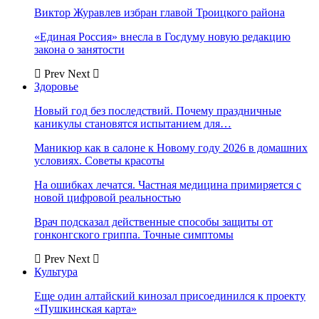
Виктор Журавлев избран главой Троицкого района
«Единая Россия» внесла в Госдуму новую редакцию
закона о занятости
Prev
Next
Здоровье
Новый год без последствий. Почему праздничные
каникулы становятся испытанием для…
Маникюр как в салоне к Новому году 2026 в домашних
условиях. Советы красоты
На ошибках лечатся. Частная медицина примиряется с
новой цифровой реальностью
Врач подсказал действенные способы защиты от
гонконгского гриппа. Точные симптомы
Prev
Next
Культура
Еще один алтайский кинозал присоединился к проекту
«Пушкинская карта»