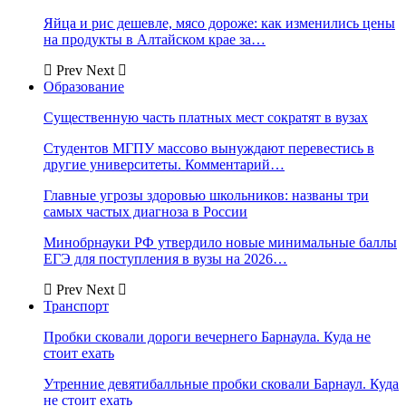
Яйца и рис дешевле, мясо дороже: как изменились цены
на продукты в Алтайском крае за…
Prev
Next
Образование
Существенную часть платных мест сократят в вузах
Студентов МГПУ массово вынуждают перевестись в
другие университеты. Комментарий…
Главные угрозы здоровью школьников: названы три
самых частых диагноза в России
Минобрнауки РФ утвердило новые минимальные баллы
ЕГЭ для поступления в вузы на 2026…
Prev
Next
Транспорт
Пробки сковали дороги вечернего Барнаула. Куда не
стоит ехать
Утренние девятибалльные пробки сковали Барнаул. Куда
не стоит ехать