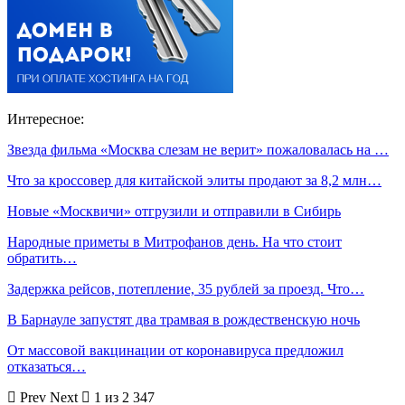
Интересное:
Звезда фильма «Москва слезам не верит» пожаловалась на …
Что за кроссовер для китайской элиты продают за 8,2 млн…
Новые «Москвичи» отгрузили и отправили в Сибирь
Народные приметы в Митрофанов день. На что стоит
обратить…
Задержка рейсов, потепление, 35 рублей за проезд. Что…
В Барнауле запустят два трамвая в рождественскую ночь
От массовой вакцинации от коронавируса предложил
отказаться…
Prev
Next
1 из 2 347