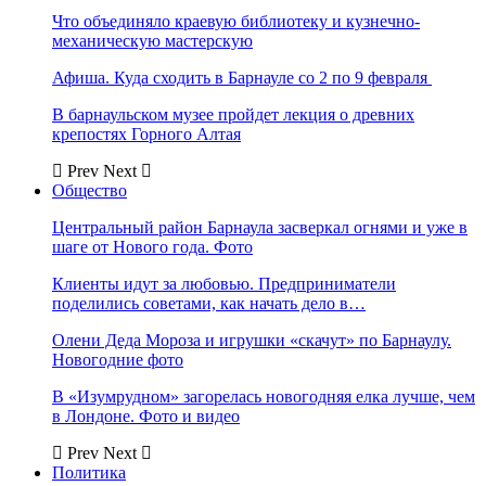
Что объединяло краевую библиотеку и кузнечно-
механическую мастерскую
Афиша. Куда сходить в Барнауле со 2 по 9 февраля
В барнаульском музее пройдет лекция о древних
крепостях Горного Алтая
Prev
Next
Общество
Центральный район Барнаула засверкал огнями и уже в
шаге от Нового года. Фото
Клиенты идут за любовью. Предприниматели
поделились советами, как начать дело в…
Олени Деда Мороза и игрушки «скачут» по Барнаулу.
Новогодние фото
В «Изумрудном» загорелась новогодняя елка лучше, чем
в Лондоне. Фото и видео
Prev
Next
Политика