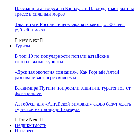
Пассажиры автобуса из Барнаула в Павлодар застряли на
трассе в сильный мороз
Таксисты в России теперь зарабатывают до 500 тыс.
рублей в месяц
Prev
Next
Туризм
В топ-10 по популярности попали алтайские
горнолыжные курорты
«Древняя экология сознания». Как Горный Алтай
разговаривает через водоемы
Владимира Путина попросили защитить турагентов от
фототроллей
Автобусы для «Алтайской Зимовки» скоро будут ждать
туристов на площади Барнаула
Prev
Next
Недвижимость
Интересы