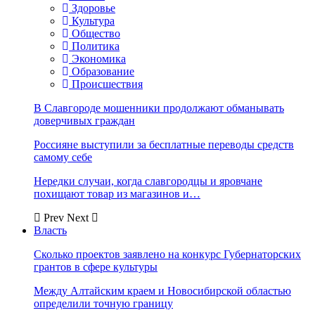
Здоровье
Культура
Общество
Политика
Экономика
Образование
Происшествия
В Славгороде мошенники продолжают обманывать
доверчивых граждан
Россияне выступили за бесплатные переводы средств
самому себе
Нередки случаи, когда славгородцы и яровчане
похищают товар из магазинов и…
Prev
Next
Власть
Сколько проектов заявлено на конкурс Губернаторских
грантов в сфере культуры
Между Алтайским краем и Новосибирской областью
определили точную границу