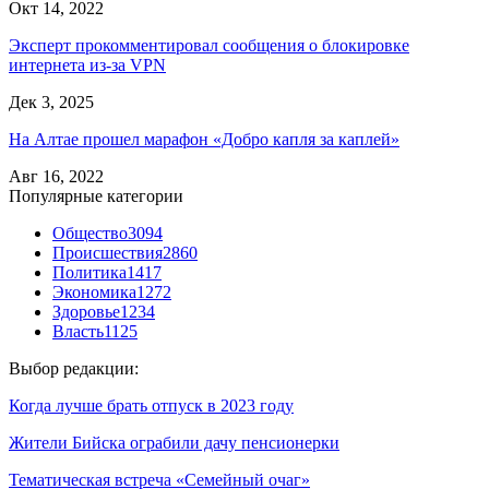
Окт 14, 2022
Эксперт прокомментировал сообщения о блокировке
интернета из-за VPN
Дек 3, 2025
На Алтае прошел марафон «Добро капля за каплей»
Авг 16, 2022
Популярные категории
Общество
3094
Происшествия
2860
Политика
1417
Экономика
1272
Здоровье
1234
Власть
1125
Выбор редакции:
Когда лучше брать отпуск в 2023 году
Жители Бийска ограбили дачу пенсионерки
Тематическая встреча «Семейный очаг»