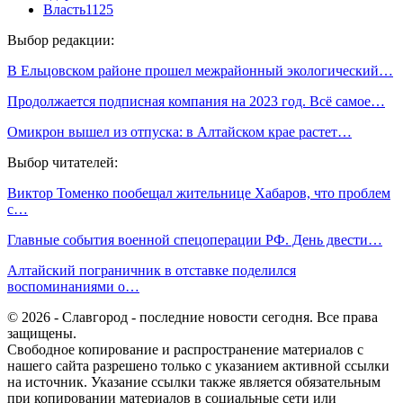
Власть
1125
Выбор редакции:
В Ельцовском районе прошел межрайонный экологический…
Продолжается подписная компания на 2023 год. Всё самое…
Омикрон вышел из отпуска: в Алтайском крае растет…
Выбор читателей:
Виктор Томенко пообещал жительнице Хабаров, что проблем
с…
Главные события военной спецоперации РФ. День двести…
Алтайский пограничник в отставке поделился
воспоминаниями о…
© 2026 - Славгород - последние новости сегодня. Все права
защищены.
Свободное копирование и распространение материалов с
нашего сайта разрешено только с указанием активной ссылки
на источник. Указание ссылки также является обязательным
при копировании материалов в социальные сети или