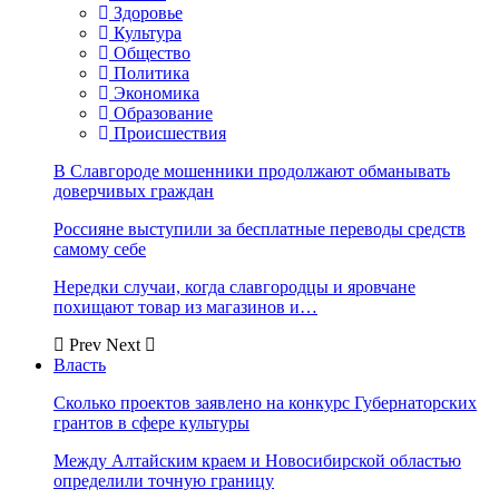
Здоровье
Культура
Общество
Политика
Экономика
Образование
Происшествия
В Славгороде мошенники продолжают обманывать
доверчивых граждан
Россияне выступили за бесплатные переводы средств
самому себе
Нередки случаи, когда славгородцы и яровчане
похищают товар из магазинов и…
Prev
Next
Власть
Сколько проектов заявлено на конкурс Губернаторских
грантов в сфере культуры
Между Алтайским краем и Новосибирской областью
определили точную границу