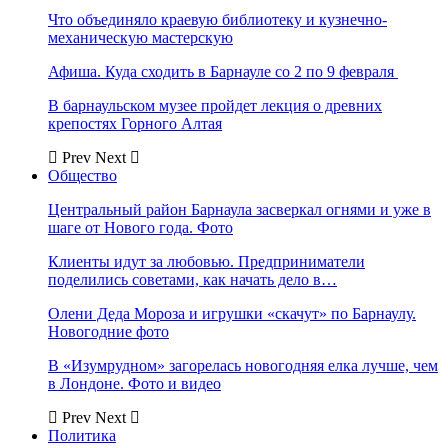
Что объединяло краевую библиотеку и кузнечно-
механическую мастерскую
Афиша. Куда сходить в Барнауле со 2 по 9 февраля
В барнаульском музее пройдет лекция о древних
крепостях Горного Алтая
Prev
Next
Общество
Центральный район Барнаула засверкал огнями и уже в
шаге от Нового года. Фото
Клиенты идут за любовью. Предприниматели
поделились советами, как начать дело в…
Олени Деда Мороза и игрушки «скачут» по Барнаулу.
Новогодние фото
В «Изумрудном» загорелась новогодняя елка лучше, чем
в Лондоне. Фото и видео
Prev
Next
Политика