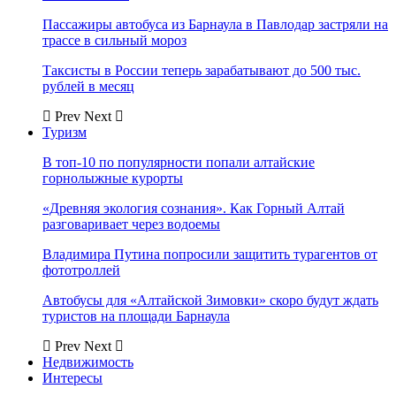
Пассажиры автобуса из Барнаула в Павлодар застряли на
трассе в сильный мороз
Таксисты в России теперь зарабатывают до 500 тыс.
рублей в месяц
Prev
Next
Туризм
В топ-10 по популярности попали алтайские
горнолыжные курорты
«Древняя экология сознания». Как Горный Алтай
разговаривает через водоемы
Владимира Путина попросили защитить турагентов от
фототроллей
Автобусы для «Алтайской Зимовки» скоро будут ждать
туристов на площади Барнаула
Prev
Next
Недвижимость
Интересы