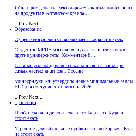
Яйца и рис дешевле, мясо дороже: как изменились цены
на продукты в Алтайском крае за…
Prev
Next
Образование
Существенную часть платных мест сократят в вузах
Студентов МГПУ массово вынуждают перевестись в
другие университеты. Комментарий…
Главные угрозы здоровью школьников: названы три
самых частых диагноза в России
Минобрнауки РФ утвердило новые минимальные баллы
ЕГЭ для поступления в вузы на 2026…
Prev
Next
Транспорт
Пробки сковали дороги вечернего Барнаула. Куда не
стоит ехать
Утренние девятибалльные пробки сковали Барнаул. Куда
не стоит ехать