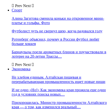
Prev
Next
Спорт
Алина Загитова сменила коньки на откровенное мини-
платье и гольфы. Фото
Футболист чуть не свернул шею, когда радовался голу
Ротенберг объяснил, почему в России футбол любят
больше хоккея
Барнаульцы поели ароматных блинов и поучаствовали в
лотерее на 20-летии Трассы…
Prev
Next
Экономика
Не хлебом единым. Алтайская пищевая и
перерабатывающая промышленность ищет новые ниши
И не одно «Но!» Как экономика края прожила еще один
год в условиях поиска новых…
Прихорошилась. Министр промышленности Алтайского
края — о том, как изменился реальный…