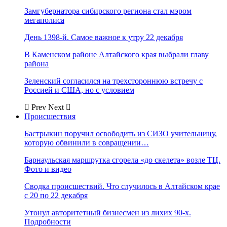
Замгубернатора сибирского региона стал мэром
мегаполиса
День 1398-й. Самое важное к утру 22 декабря
В Каменском районе Алтайского края выбрали главу
района
Зеленский согласился на трехстороннюю встречу с
Россией и США, но с условием
Prev
Next
Происшествия
Бастрыкин поручил освободить из СИЗО учительницу,
которую обвинили в совращении…
Барнаульская маршрутка сгорела «до скелета» возле ТЦ.
Фото и видео
Сводка происшествий. Что случилось в Алтайском крае
с 20 по 22 декабря
Утонул авторитетный бизнесмен из лихих 90-х.
Подробности