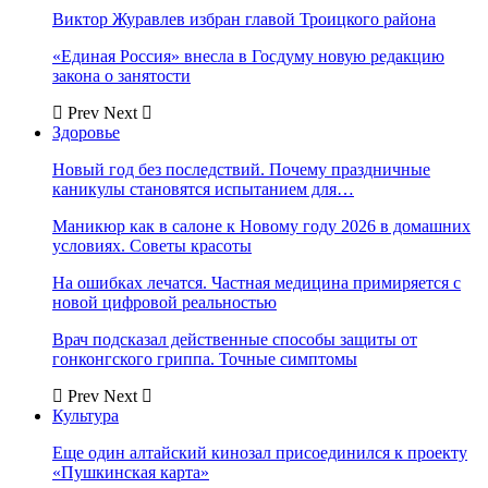
Виктор Журавлев избран главой Троицкого района
«Единая Россия» внесла в Госдуму новую редакцию
закона о занятости
Prev
Next
Здоровье
Новый год без последствий. Почему праздничные
каникулы становятся испытанием для…
Маникюр как в салоне к Новому году 2026 в домашних
условиях. Советы красоты
На ошибках лечатся. Частная медицина примиряется с
новой цифровой реальностью
Врач подсказал действенные способы защиты от
гонконгского гриппа. Точные симптомы
Prev
Next
Культура
Еще один алтайский кинозал присоединился к проекту
«Пушкинская карта»