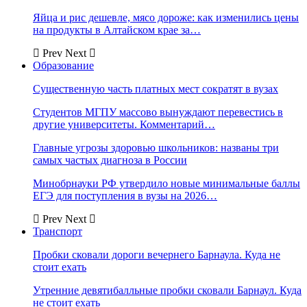
Яйца и рис дешевле, мясо дороже: как изменились цены
на продукты в Алтайском крае за…
Prev
Next
Образование
Существенную часть платных мест сократят в вузах
Студентов МГПУ массово вынуждают перевестись в
другие университеты. Комментарий…
Главные угрозы здоровью школьников: названы три
самых частых диагноза в России
Минобрнауки РФ утвердило новые минимальные баллы
ЕГЭ для поступления в вузы на 2026…
Prev
Next
Транспорт
Пробки сковали дороги вечернего Барнаула. Куда не
стоит ехать
Утренние девятибалльные пробки сковали Барнаул. Куда
не стоит ехать