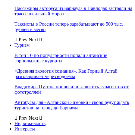
Пассажиры автобуса из Барнаула в Павлодар застряли на
трассе в сильный мороз
Таксисты в России теперь зарабатывают до 500 тыс.
рублей в месяц
Prev
Next
Туризм
В топ-10 по популярности попали алтайские
горнолыжные курорты
«Древняя экология сознания». Как Горный Алтай
разговаривает через водоемы
Владимира Путина попросили защитить турагентов от
фототроллей
Автобусы для «Алтайской Зимовки» скоро будут ждать
туристов на площади Барнаула
Prev
Next
Недвижимость
Интересы