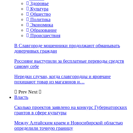
Здоровье
Культура
Общество
Политика
Экономика
Образование
Происшествия
В Славгороде мошенники продолжают обманывать
доверчивых граждан
Россияне выступили за бесплатные переводы средств
самому себе
Нередки случаи, когда славгородцы и яровчане
похищают товар из магазинов и…
Prev
Next
Власть
Сколько проектов заявлено на конкурс Губернаторских
грантов в сфере культуры
Между Алтайским краем и Новосибирской областью
определили точную границу