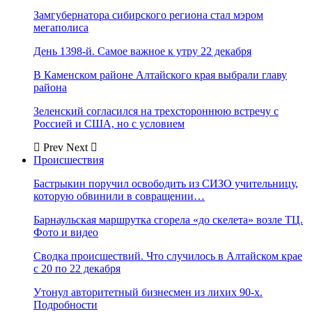
Замгубернатора сибирского региона стал мэром
мегаполиса
День 1398-й. Самое важное к утру 22 декабря
В Каменском районе Алтайского края выбрали главу
района
Зеленский согласился на трехстороннюю встречу с
Россией и США, но с условием
Prev
Next
Происшествия
Бастрыкин поручил освободить из СИЗО учительницу,
которую обвинили в совращении…
Барнаульская маршрутка сгорела «до скелета» возле ТЦ.
Фото и видео
Сводка происшествий. Что случилось в Алтайском крае
с 20 по 22 декабря
Утонул авторитетный бизнесмен из лихих 90-х.
Подробности