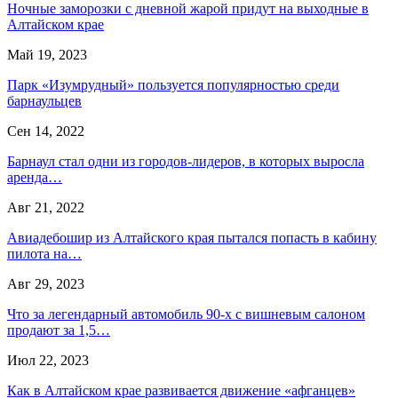
Ночные заморозки с дневной жарой придут на выходные в
Алтайском крае
Май 19, 2023
Парк «Изум­рудный» пользуется популярностью среди
барнаульцев
Сен 14, 2022
Барнаул стал одни из городов-лидеров, в которых выросла
аренда…
Авг 21, 2022
Авиадебошир из Алтайского края пытался попасть в кабину
пилота на…
Авг 29, 2023
Что за легендарный автомобиль 90-х с вишневым салоном
продают за 1,5…
Июл 22, 2023
Как в Алтайском крае развивается движение «афганцев»