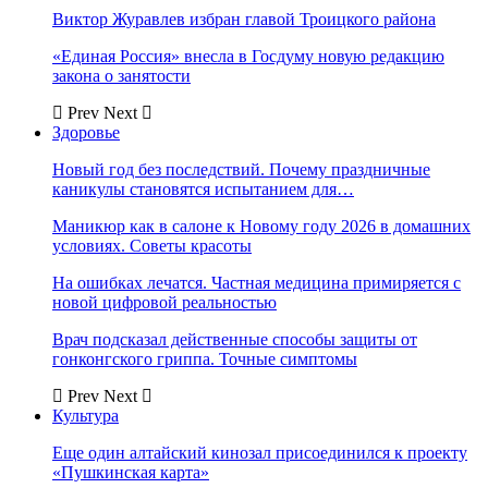
Виктор Журавлев избран главой Троицкого района
«Единая Россия» внесла в Госдуму новую редакцию
закона о занятости
Prev
Next
Здоровье
Новый год без последствий. Почему праздничные
каникулы становятся испытанием для…
Маникюр как в салоне к Новому году 2026 в домашних
условиях. Советы красоты
На ошибках лечатся. Частная медицина примиряется с
новой цифровой реальностью
Врач подсказал действенные способы защиты от
гонконгского гриппа. Точные симптомы
Prev
Next
Культура
Еще один алтайский кинозал присоединился к проекту
«Пушкинская карта»