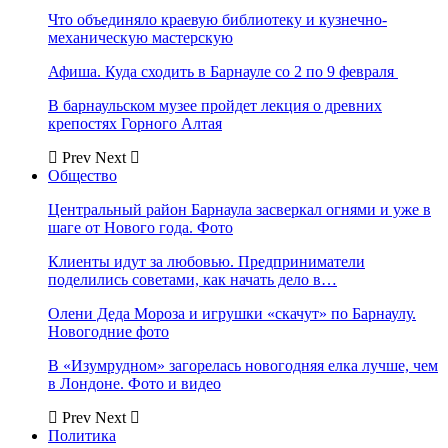
Что объединяло краевую библиотеку и кузнечно-
механическую мастерскую
Афиша. Куда сходить в Барнауле со 2 по 9 февраля
В барнаульском музее пройдет лекция о древних
крепостях Горного Алтая
Prev
Next
Общество
Центральный район Барнаула засверкал огнями и уже в
шаге от Нового года. Фото
Клиенты идут за любовью. Предприниматели
поделились советами, как начать дело в…
Олени Деда Мороза и игрушки «скачут» по Барнаулу.
Новогодние фото
В «Изумрудном» загорелась новогодняя елка лучше, чем
в Лондоне. Фото и видео
Prev
Next
Политика