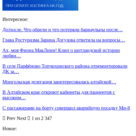
Интересное:
До/после. Что обрели и что потеряли барнаульцы после…
Глава Ростуризма Зарина Догузова ответила на вопросы…
Ах, моя Фиона МакЛинн! Клип о шотландской истории
любви…
В селе Парфёново Топчихинского района отремонтировали
ДК за…
Монгольская делегация заинтересовалась алтайской…
В Алтайском крае откроют кабинеты для пациентов с
высоким…
С пассажирами на борту совершил аварийную посадку Ми-8
Prev
Next
1 из 2 347
Новое: