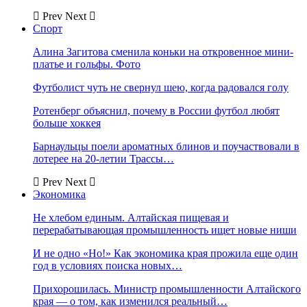
Prev
Next
Спорт
Алина Загитова сменила коньки на откровенное мини-
платье и гольфы. Фото
Футболист чуть не свернул шею, когда радовался голу
Ротенберг объяснил, почему в России футбол любят
больше хоккея
Барнаульцы поели ароматных блинов и поучаствовали в
лотерее на 20-летии Трассы…
Prev
Next
Экономика
Не хлебом единым. Алтайская пищевая и
перерабатывающая промышленность ищет новые ниши
И не одно «Но!» Как экономика края прожила еще один
год в условиях поиска новых…
Прихорошилась. Министр промышленности Алтайского
края — о том, как изменился реальный…