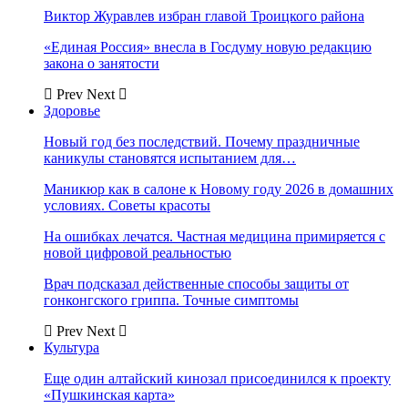
Виктор Журавлев избран главой Троицкого района
«Единая Россия» внесла в Госдуму новую редакцию
закона о занятости
Prev
Next
Здоровье
Новый год без последствий. Почему праздничные
каникулы становятся испытанием для…
Маникюр как в салоне к Новому году 2026 в домашних
условиях. Советы красоты
На ошибках лечатся. Частная медицина примиряется с
новой цифровой реальностью
Врач подсказал действенные способы защиты от
гонконгского гриппа. Точные симптомы
Prev
Next
Культура
Еще один алтайский кинозал присоединился к проекту
«Пушкинская карта»