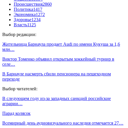
Происшествия
2860
Политика
1417
Экономика
1272
Здоровье
1234
Власть
1125
Выбор редакции:
Жительница Барнаула продает Audi по имени Кукуша за 1,6
млн…
Виктор Томенко объявил открытым хоккейный турнир в
селе…
В Барнауле насмерть сбили пенсионера на пешеходном
переходе
Выбор читателей:
В следующем году из-за западных санкций российские
аграрии…
Парад колясок
Всемирный день аудиовизуального наследия отмечается 27…