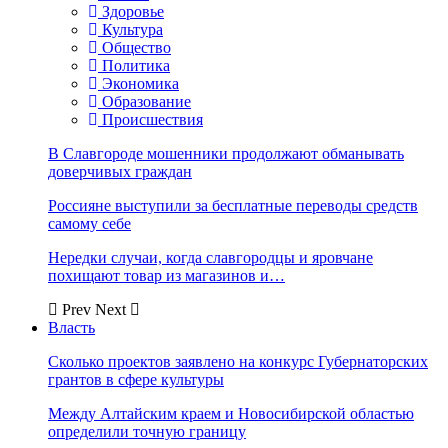
Здоровье
Культура
Общество
Политика
Экономика
Образование
Происшествия
В Славгороде мошенники продолжают обманывать
доверчивых граждан
Россияне выступили за бесплатные переводы средств
самому себе
Нередки случаи, когда славгородцы и яровчане
похищают товар из магазинов и…
Prev
Next
Власть
Сколько проектов заявлено на конкурс Губернаторских
грантов в сфере культуры
Между Алтайским краем и Новосибирской областью
определили точную границу