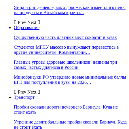
Яйца и рис дешевле, мясо дороже: как изменились цены
на продукты в Алтайском крае за…
Prev
Next
Образование
Существенную часть платных мест сократят в вузах
Студентов МГПУ массово вынуждают перевестись в
другие университеты. Комментарий…
Главные угрозы здоровью школьников: названы три
самых частых диагноза в России
Минобрнауки РФ утвердило новые минимальные баллы
ЕГЭ для поступления в вузы на 2026…
Prev
Next
Транспорт
Пробки сковали дороги вечернего Барнаула. Куда не
стоит ехать
Утренние девятибалльные пробки сковали Барнаул. Куда
не стоит ехать