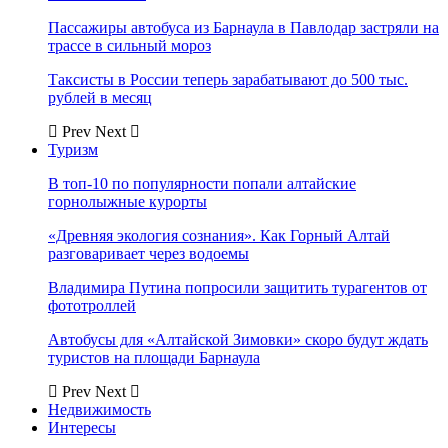
Пассажиры автобуса из Барнаула в Павлодар застряли на
трассе в сильный мороз
Таксисты в России теперь зарабатывают до 500 тыс.
рублей в месяц
Prev
Next
Туризм
В топ-10 по популярности попали алтайские
горнолыжные курорты
«Древняя экология сознания». Как Горный Алтай
разговаривает через водоемы
Владимира Путина попросили защитить турагентов от
фототроллей
Автобусы для «Алтайской Зимовки» скоро будут ждать
туристов на площади Барнаула
Prev
Next
Недвижимость
Интересы