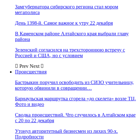
Замгубернатора сибирского региона стал мэром
мегаполиса
День 1398-й. Самое важное к утру 22 декабря
В Каменском районе Алтайского края выбрали главу
района
Зеленский согласился на трехстороннюю встречу с
Россией и США, но с условием
Prev
Next
Происшествия
Бастрыкин поручил освободить из СИЗО учительницу,
которую обвинили в совращении…
Барнаульская маршрутка сгорела «до скелета» возле ТЦ.
Фото и видео
Сводка происшествий. Что случилось в Алтайском крае
с 20 по 22 декабря
Утонул авторитетный бизнесмен из лихих 90-х.
Подробности