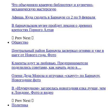
Что объединяло краевую библиотеку и кузнечно-
механическую мастерскую
Афиша. Куда сходить в Барнауле со 2 по 9 февраля
В барнаульском музее пройдет лекция о древних
крепостях Горного Алтая
Prev
Next
Общество
Центральный район Барнаула засверкал огнями и уже в
шаге от Нового года. Фото
Клиенты идут за любовью. Предприниматели
поделились советами, как начать дело в…
Олени Деда Мороза и игрушки «скачут» по Барнаулу.
Новогодние фото
В «Изумрудном» загорелась новогодняя елка лучше, чем
в Лондоне. Фото и видео
Prev
Next
Политика