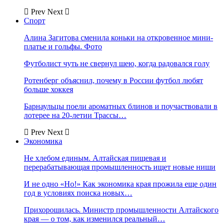
Prev
Next
Спорт
Алина Загитова сменила коньки на откровенное мини-
платье и гольфы. Фото
Футболист чуть не свернул шею, когда радовался голу
Ротенберг объяснил, почему в России футбол любят
больше хоккея
Барнаульцы поели ароматных блинов и поучаствовали в
лотерее на 20-летии Трассы…
Prev
Next
Экономика
Не хлебом единым. Алтайская пищевая и
перерабатывающая промышленность ищет новые ниши
И не одно «Но!» Как экономика края прожила еще один
год в условиях поиска новых…
Прихорошилась. Министр промышленности Алтайского
края — о том, как изменился реальный…