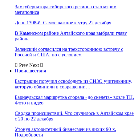
Замгубернатора сибирского региона стал мэром
мегаполиса
День 1398-й. Самое важное к утру 22 декабря
В Каменском районе Алтайского края выбрали главу
района
Зеленский согласился на трехстороннюю встречу с
Россией и США, но с условием
Prev
Next
Происшествия
Бастрыкин поручил освободить из СИЗО учительницу,
которую обвинили в совращении…
Барнаульская маршрутка сгорела «до скелета» возле ТЦ.
Фото и видео
Сводка происшествий. Что случилось в Алтайском крае
с 20 по 22 декабря
Утонул авторитетный бизнесмен из лихих 90-х.
Подробности