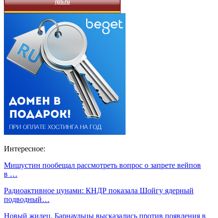
Интересное:
Мишустин пообещал рассмотреть вопрос о запрете вейпов
в …
Радиоактивное цунами: КНДР показала Шойгу ядерный
подводный…
Новый жилец. Барнаульцы высказались против появления в