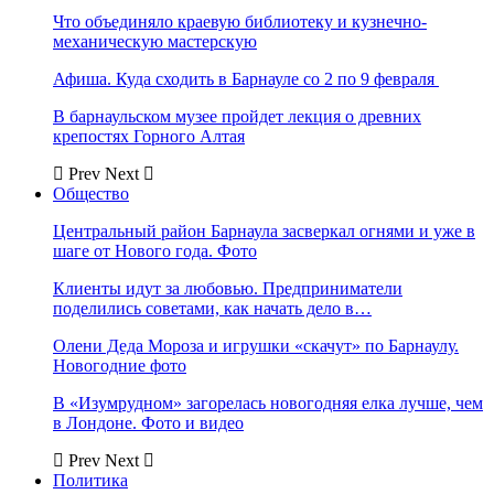
Что объединяло краевую библиотеку и кузнечно-
механическую мастерскую
Афиша. Куда сходить в Барнауле со 2 по 9 февраля
В барнаульском музее пройдет лекция о древних
крепостях Горного Алтая
Prev
Next
Общество
Центральный район Барнаула засверкал огнями и уже в
шаге от Нового года. Фото
Клиенты идут за любовью. Предприниматели
поделились советами, как начать дело в…
Олени Деда Мороза и игрушки «скачут» по Барнаулу.
Новогодние фото
В «Изумрудном» загорелась новогодняя елка лучше, чем
в Лондоне. Фото и видео
Prev
Next
Политика