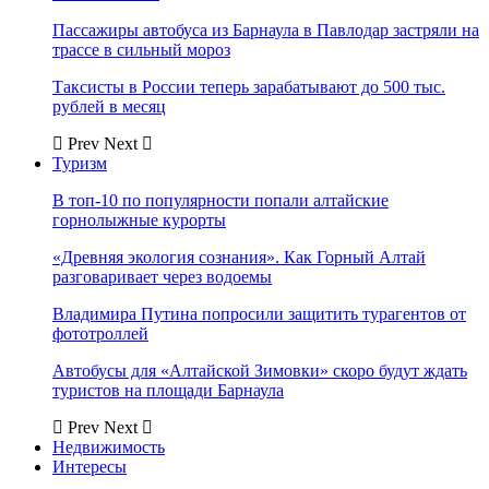
Пассажиры автобуса из Барнаула в Павлодар застряли на
трассе в сильный мороз
Таксисты в России теперь зарабатывают до 500 тыс.
рублей в месяц
Prev
Next
Туризм
В топ-10 по популярности попали алтайские
горнолыжные курорты
«Древняя экология сознания». Как Горный Алтай
разговаривает через водоемы
Владимира Путина попросили защитить турагентов от
фототроллей
Автобусы для «Алтайской Зимовки» скоро будут ждать
туристов на площади Барнаула
Prev
Next
Недвижимость
Интересы