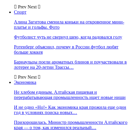
Prev
Next
Спорт
Алина Загитова сменила коньки на откровенное мини-
платье и гольфы. Фото
Футболист чуть не свернул шею, когда радовался голу
Ротенберг объяснил, почему в России футбол любят
больше хоккея
Барнаульцы поели ароматных блинов и поучаствовали в
лотерее на 20-летии Трассы…
Prev
Next
Экономика
Не хлебом единым. Алтайская пищевая и
перерабатывающая промышленность ищет новые ниши
И не одно «Но!» Как экономика края прожила еще один
год в условиях поиска новых…
Прихорошилась. Министр промышленности Алтайского
края — о том, как изменился реальный…