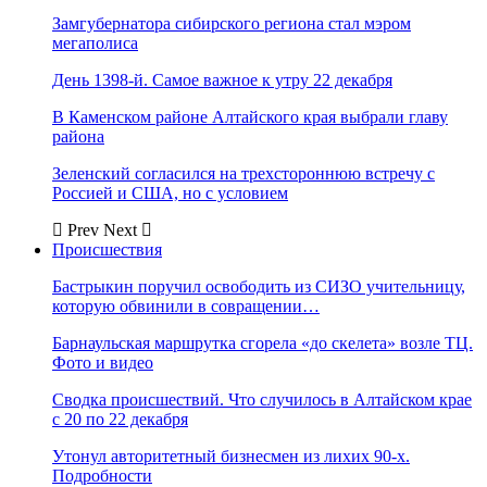
Замгубернатора сибирского региона стал мэром
мегаполиса
День 1398-й. Самое важное к утру 22 декабря
В Каменском районе Алтайского края выбрали главу
района
Зеленский согласился на трехстороннюю встречу с
Россией и США, но с условием
Prev
Next
Происшествия
Бастрыкин поручил освободить из СИЗО учительницу,
которую обвинили в совращении…
Барнаульская маршрутка сгорела «до скелета» возле ТЦ.
Фото и видео
Сводка происшествий. Что случилось в Алтайском крае
с 20 по 22 декабря
Утонул авторитетный бизнесмен из лихих 90-х.
Подробности