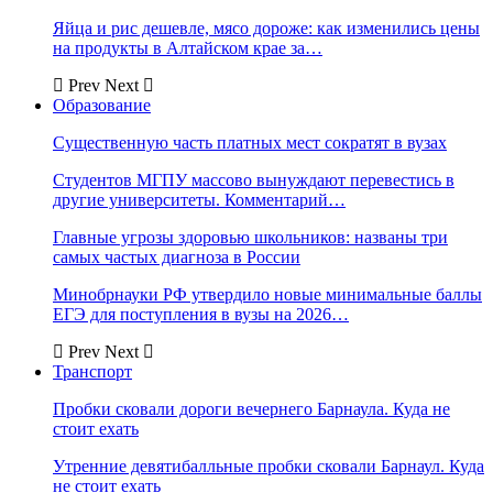
Яйца и рис дешевле, мясо дороже: как изменились цены
на продукты в Алтайском крае за…
Prev
Next
Образование
Существенную часть платных мест сократят в вузах
Студентов МГПУ массово вынуждают перевестись в
другие университеты. Комментарий…
Главные угрозы здоровью школьников: названы три
самых частых диагноза в России
Минобрнауки РФ утвердило новые минимальные баллы
ЕГЭ для поступления в вузы на 2026…
Prev
Next
Транспорт
Пробки сковали дороги вечернего Барнаула. Куда не
стоит ехать
Утренние девятибалльные пробки сковали Барнаул. Куда
не стоит ехать