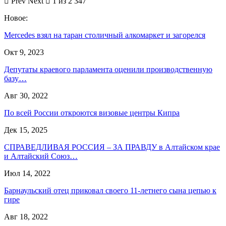
Prev
Next
1 из 2 347
Новое:
Mercedes взял на таран столичный алкомаркет и загорелся
Окт 9, 2023
Депутаты краевого парламента оценили производственную
базу…
Авг 30, 2022
По всей России откроются визовые центры Кипра
Дек 15, 2025
СПРАВЕДЛИВАЯ РОССИЯ – ЗА ПРАВДУ в Алтайском крае
и Алтайский Союз…
Июл 14, 2022
Барнаульский отец приковал своего 11-летнего сына цепью к
гире
Авг 18, 2022