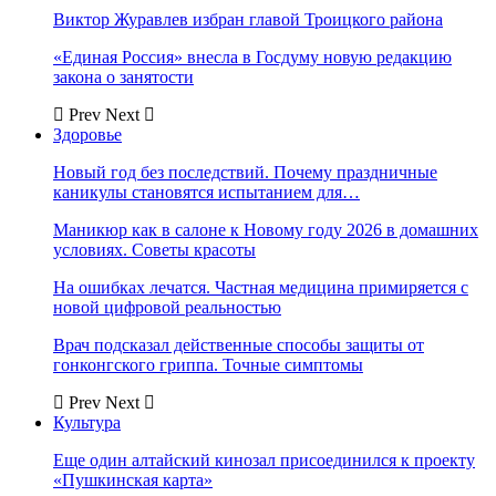
Виктор Журавлев избран главой Троицкого района
«Единая Россия» внесла в Госдуму новую редакцию
закона о занятости
Prev
Next
Здоровье
Новый год без последствий. Почему праздничные
каникулы становятся испытанием для…
Маникюр как в салоне к Новому году 2026 в домашних
условиях. Советы красоты
На ошибках лечатся. Частная медицина примиряется с
новой цифровой реальностью
Врач подсказал действенные способы защиты от
гонконгского гриппа. Точные симптомы
Prev
Next
Культура
Еще один алтайский кинозал присоединился к проекту
«Пушкинская карта»