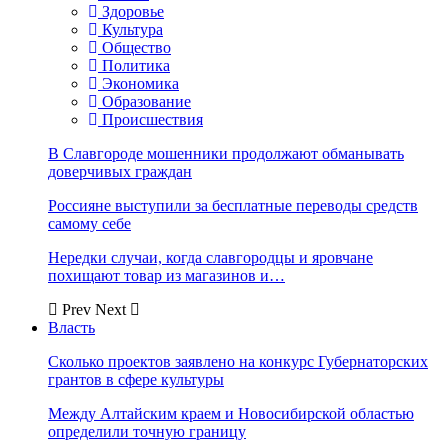
Здоровье
Культура
Общество
Политика
Экономика
Образование
Происшествия
В Славгороде мошенники продолжают обманывать
доверчивых граждан
Россияне выступили за бесплатные переводы средств
самому себе
Нередки случаи, когда славгородцы и яровчане
похищают товар из магазинов и…
Prev
Next
Власть
Сколько проектов заявлено на конкурс Губернаторских
грантов в сфере культуры
Между Алтайским краем и Новосибирской областью
определили точную границу