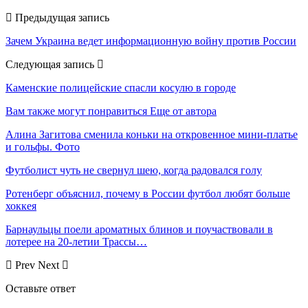
Предыдущая запись
Зачем Украина ведет информационную войну против России
Следующая запись
Каменские полицейские спасли косулю в городе
Вам также могут понравиться
Еще от автора
Алина Загитова сменила коньки на откровенное мини-платье
и гольфы. Фото
Футболист чуть не свернул шею, когда радовался голу
Ротенберг объяснил, почему в России футбол любят больше
хоккея
Барнаульцы поели ароматных блинов и поучаствовали в
лотерее на 20-летии Трассы…
Prev
Next
Оставьте ответ