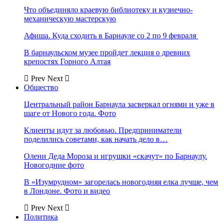
Что объединяло краевую библиотеку и кузнечно-
механическую мастерскую
Афиша. Куда сходить в Барнауле со 2 по 9 февраля
В барнаульском музее пройдет лекция о древних
крепостях Горного Алтая
Prev
Next
Общество
Центральный район Барнаула засверкал огнями и уже в
шаге от Нового года. Фото
Клиенты идут за любовью. Предприниматели
поделились советами, как начать дело в…
Олени Деда Мороза и игрушки «скачут» по Барнаулу.
Новогодние фото
В «Изумрудном» загорелась новогодняя елка лучше, чем
в Лондоне. Фото и видео
Prev
Next
Политика