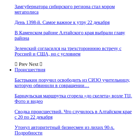
Замгубернатора сибирского региона стал мэром
мегаполиса
День 1398-й. Самое важное к утру 22 декабря
В Каменском районе Алтайского края выбрали главу
района
Зеленский согласился на трехстороннюю встречу с
Россией и США, но с условием
Prev
Next
Происшествия
Бастрыкин поручил освободить из СИЗО учительницу,
которую обвинили в совращении…
Барнаульская маршрутка сгорела «до скелета» возле ТЦ.
Фото и видео
Сводка происшествий. Что случилось в Алтайском крае
с 20 по 22 декабря
Утонул авторитетный бизнесмен из лихих 90-х.
Подробности