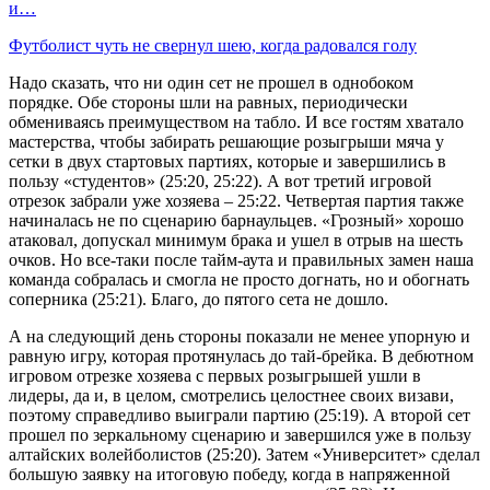
и…
Футболист чуть не свернул шею, когда радовался голу
Надо сказать, что ни один сет не прошел в однобоком
порядке. Обе стороны шли на равных, периодически
обмениваясь преимуществом на табло. И все гостям хватало
мастерства, чтобы забирать решающие розыгрыши мяча у
сетки в двух стартовых партиях, которые и завершились в
пользу «студентов» (25:20, 25:22). А вот третий игровой
отрезок забрали уже хозяева – 25:22. Четвертая партия также
начиналась не по сценарию барнаульцев. «Грозный» хорошо
атаковал, допускал минимум брака и ушел в отрыв на шесть
очков. Но все-таки после тайм-аута и правильных замен наша
команда собралась и смогла не просто догнать, но и обогнать
соперника (25:21). Благо, до пятого сета не дошло.
А на следующий день стороны показали не менее упорную и
равную игру, которая протянулась до тай-брейка. В дебютном
игровом отрезке хозяева с первых розыгрышей ушли в
лидеры, да и, в целом, смотрелись целостнее своих визави,
поэтому справедливо выиграли партию (25:19). А второй сет
прошел по зеркальному сценарию и завершился уже в пользу
алтайских волейболистов (25:20). Затем «Университет» сделал
большую заявку на итоговую победу, когда в напряженной