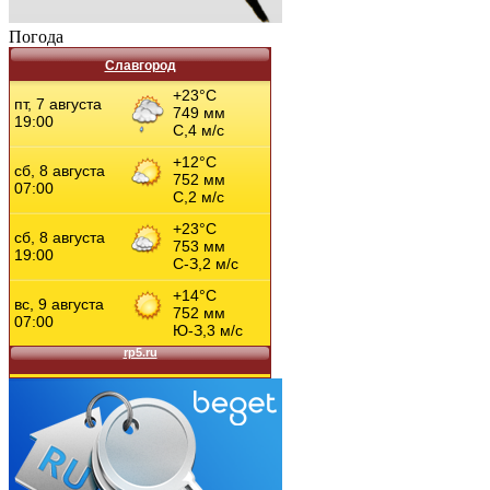
Погода
Славгород