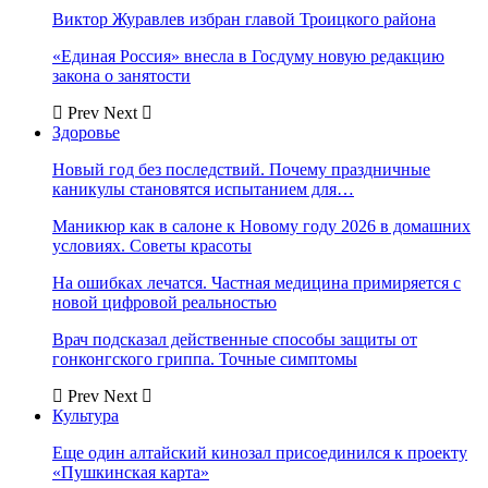
Виктор Журавлев избран главой Троицкого района
«Единая Россия» внесла в Госдуму новую редакцию
закона о занятости
Prev
Next
Здоровье
Новый год без последствий. Почему праздничные
каникулы становятся испытанием для…
Маникюр как в салоне к Новому году 2026 в домашних
условиях. Советы красоты
На ошибках лечатся. Частная медицина примиряется с
новой цифровой реальностью
Врач подсказал действенные способы защиты от
гонконгского гриппа. Точные симптомы
Prev
Next
Культура
Еще один алтайский кинозал присоединился к проекту
«Пушкинская карта»