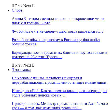
Prev
Next
Спорт
Алина Загитова сменила коньки на откровенное мини-
платье и гольфы. Фото
Футболист чуть не свернул шею, когда радовался голу
Ротенберг объяснил, почему в России футбол любят
больше хоккея
Барнаульцы поели ароматных блинов и поучаствовали в
лотерее на 20-летии Трассы…
Prev
Next
Экономика
Не хлебом единым. Алтайская пищевая и
перерабатывающая промышленность ищет новые ниши
И не одно «Но!» Как экономика края прожила еще один
год в условиях поиска новых…
Прихорошилась. Министр промышленности Алтайского
края — о том, как изменился реальный…