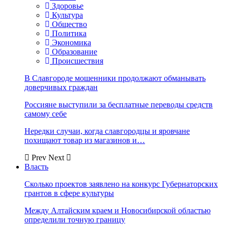
Здоровье
Культура
Общество
Политика
Экономика
Образование
Происшествия
В Славгороде мошенники продолжают обманывать
доверчивых граждан
Россияне выступили за бесплатные переводы средств
самому себе
Нередки случаи, когда славгородцы и яровчане
похищают товар из магазинов и…
Prev
Next
Власть
Сколько проектов заявлено на конкурс Губернаторских
грантов в сфере культуры
Между Алтайским краем и Новосибирской областью
определили точную границу