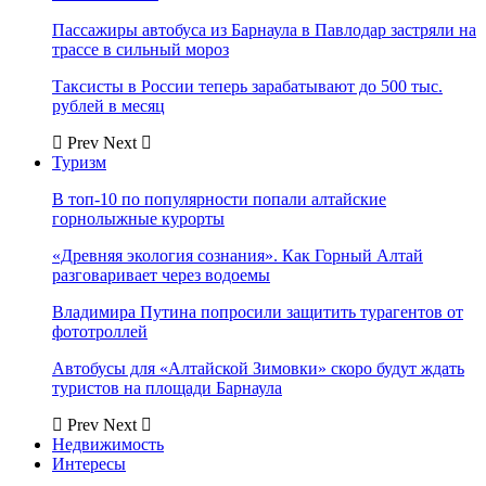
Пассажиры автобуса из Барнаула в Павлодар застряли на
трассе в сильный мороз
Таксисты в России теперь зарабатывают до 500 тыс.
рублей в месяц
Prev
Next
Туризм
В топ-10 по популярности попали алтайские
горнолыжные курорты
«Древняя экология сознания». Как Горный Алтай
разговаривает через водоемы
Владимира Путина попросили защитить турагентов от
фототроллей
Автобусы для «Алтайской Зимовки» скоро будут ждать
туристов на площади Барнаула
Prev
Next
Недвижимость
Интересы