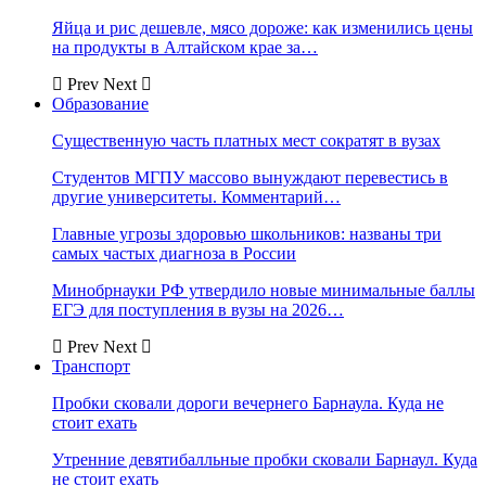
Яйца и рис дешевле, мясо дороже: как изменились цены
на продукты в Алтайском крае за…
Prev
Next
Образование
Существенную часть платных мест сократят в вузах
Студентов МГПУ массово вынуждают перевестись в
другие университеты. Комментарий…
Главные угрозы здоровью школьников: названы три
самых частых диагноза в России
Минобрнауки РФ утвердило новые минимальные баллы
ЕГЭ для поступления в вузы на 2026…
Prev
Next
Транспорт
Пробки сковали дороги вечернего Барнаула. Куда не
стоит ехать
Утренние девятибалльные пробки сковали Барнаул. Куда
не стоит ехать