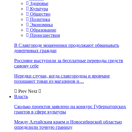
Здоровье
Культура
Общество
Политика
Экономика
Образование
Происшествия
В Славгороде мошенники продолжают обманывать
доверчивых граждан
Россияне выступили за бесплатные переводы средств
самому себе
Нередки случаи, когда славгородцы и яровчане
похищают товар из магазинов и…
Prev
Next
Власть
Сколько проектов заявлено на конкурс Губернаторских
грантов в сфере культуры
Между Алтайским краем и Новосибирской областью
определили точную границу