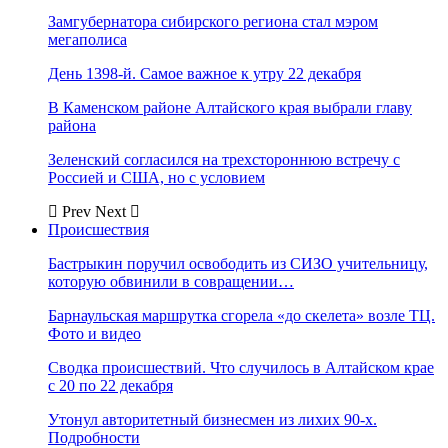
Замгубернатора сибирского региона стал мэром
мегаполиса
День 1398-й. Самое важное к утру 22 декабря
В Каменском районе Алтайского края выбрали главу
района
Зеленский согласился на трехстороннюю встречу с
Россией и США, но с условием
Prev
Next
Происшествия
Бастрыкин поручил освободить из СИЗО учительницу,
которую обвинили в совращении…
Барнаульская маршрутка сгорела «до скелета» возле ТЦ.
Фото и видео
Сводка происшествий. Что случилось в Алтайском крае
с 20 по 22 декабря
Утонул авторитетный бизнесмен из лихих 90-х.
Подробности