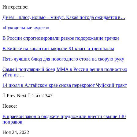
Интересное:
Днем – плюс, ночью – минус. Какая погода ожидается в…
«Рукодельные чудеса»
В России спрогнозировали резкое подорожание гречки
В Бийске на карантин закрыли 91 класс и три школы
Пять лучших блюд для новогоднего стола на скорую руку
Самый популярный боец MMA в России решил полностью
уйти из …
14 июля в Алтайском крае снова перекроют Чуйский тракт
Prev
Next
1 из 2 347
Новое:
В краевой закон о бюджете предложили внести свыше 130
поправок
Ноя 24, 2022