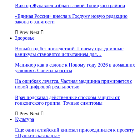
Виктор Журавлев избран главой Троицкого района
«Единая Россия» внесла в Госдуму новую редакцию
закона о занятости
Prev
Next
Здоровье
Новый год без последствий. Почему праздничные
каникулы становятся испытанием для…
Маникюр как в салоне к Новому году 2026 в домашних
условиях. Советы красоты
На ошибках лечатся. Частная медицина примиряется с
новой цифровой реальностью
Врач подсказал действенные способы защиты от
гонконгского гриппа. Точные симптомы
Prev
Next
Культура
Еще один алтайский кинозал присоединился к проекту
«Пушкинская карта»