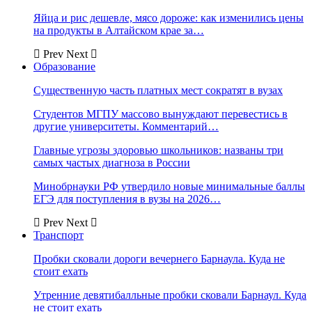
Яйца и рис дешевле, мясо дороже: как изменились цены
на продукты в Алтайском крае за…
Prev
Next
Образование
Существенную часть платных мест сократят в вузах
Студентов МГПУ массово вынуждают перевестись в
другие университеты. Комментарий…
Главные угрозы здоровью школьников: названы три
самых частых диагноза в России
Минобрнауки РФ утвердило новые минимальные баллы
ЕГЭ для поступления в вузы на 2026…
Prev
Next
Транспорт
Пробки сковали дороги вечернего Барнаула. Куда не
стоит ехать
Утренние девятибалльные пробки сковали Барнаул. Куда
не стоит ехать