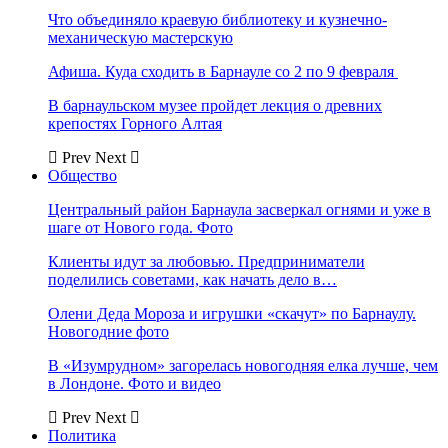
Что объединяло краевую библиотеку и кузнечно-
механическую мастерскую
Афиша. Куда сходить в Барнауле со 2 по 9 февраля
В барнаульском музее пройдет лекция о древних
крепостях Горного Алтая
Prev
Next
Общество
Центральный район Барнаула засверкал огнями и уже в
шаге от Нового года. Фото
Клиенты идут за любовью. Предприниматели
поделились советами, как начать дело в…
Олени Деда Мороза и игрушки «скачут» по Барнаулу.
Новогодние фото
В «Изумрудном» загорелась новогодняя елка лучше, чем
в Лондоне. Фото и видео
Prev
Next
Политика