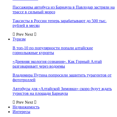
Пассажиры автобуса из Барнаула в Павлодар застряли на
трассе в сильный мороз
Таксисты в России теперь зарабатывают до 500 тыс.
рублей в месяц
Prev
Next
Туризм
В топ-10 по популярности попали алтайские
горнолыжные курорты
«Древняя экология сознания». Как Горный Алтай
разговаривает через водоемы
Владимира Путина попросили защитить турагентов от
фототроллей
Автобусы для «Алтайской Зимовки» скоро будут ждать
туристов на площади Барнаула
Prev
Next
Недвижимость
Интересы