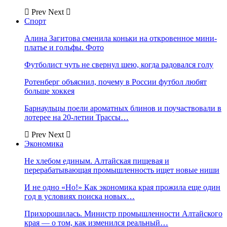
Prev
Next
Спорт
Алина Загитова сменила коньки на откровенное мини-
платье и гольфы. Фото
Футболист чуть не свернул шею, когда радовался голу
Ротенберг объяснил, почему в России футбол любят
больше хоккея
Барнаульцы поели ароматных блинов и поучаствовали в
лотерее на 20-летии Трассы…
Prev
Next
Экономика
Не хлебом единым. Алтайская пищевая и
перерабатывающая промышленность ищет новые ниши
И не одно «Но!» Как экономика края прожила еще один
год в условиях поиска новых…
Прихорошилась. Министр промышленности Алтайского
края — о том, как изменился реальный…