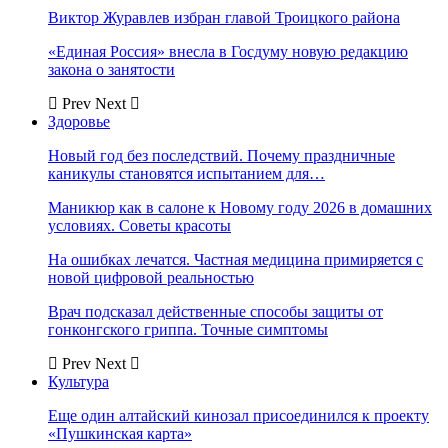
Виктор Журавлев избран главой Троицкого района
«Единая Россия» внесла в Госдуму новую редакцию
закона о занятости
Prev
Next
Здоровье
Новый год без последствий. Почему праздничные
каникулы становятся испытанием для…
Маникюр как в салоне к Новому году 2026 в домашних
условиях. Советы красоты
На ошибках лечатся. Частная медицина примиряется с
новой цифровой реальностью
Врач подсказал действенные способы защиты от
гонконгского гриппа. Точные симптомы
Prev
Next
Культура
Еще один алтайский кинозал присоединился к проекту
«Пушкинская карта»