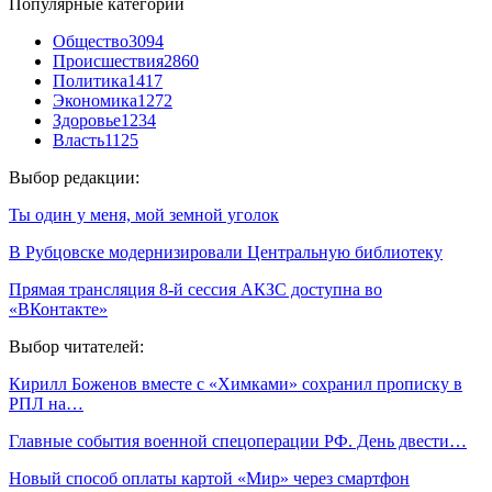
Популярные категории
Общество
3094
Происшествия
2860
Политика
1417
Экономика
1272
Здоровье
1234
Власть
1125
Выбор редакции:
Ты один у меня, мой земной уголок
В Рубцовске модернизировали Центральную библиотеку
Прямая трансляция 8-й сессия АКЗС доступна во
«ВКонтакте»
Выбор читателей:
Кирилл Боженов вместе с «Химками» сохранил прописку в
РПЛ на…
Главные события военной спецоперации РФ. День двести…
Новый способ оплаты картой «Мир» через смартфон