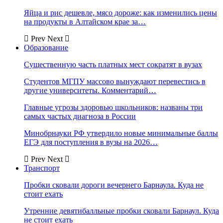
Яйца и рис дешевле, мясо дороже: как изменились цены
на продукты в Алтайском крае за…
Prev
Next
Образование
Существенную часть платных мест сократят в вузах
Студентов МГПУ массово вынуждают перевестись в
другие университеты. Комментарий…
Главные угрозы здоровью школьников: названы три
самых частых диагноза в России
Минобрнауки РФ утвердило новые минимальные баллы
ЕГЭ для поступления в вузы на 2026…
Prev
Next
Транспорт
Пробки сковали дороги вечернего Барнаула. Куда не
стоит ехать
Утренние девятибалльные пробки сковали Барнаул. Куда
не стоит ехать