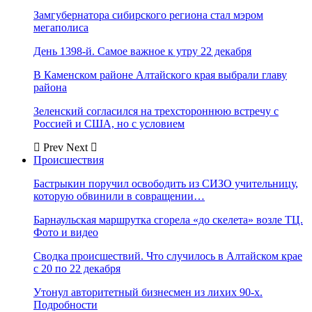
Замгубернатора сибирского региона стал мэром
мегаполиса
День 1398-й. Самое важное к утру 22 декабря
В Каменском районе Алтайского края выбрали главу
района
Зеленский согласился на трехстороннюю встречу с
Россией и США, но с условием
Prev
Next
Происшествия
Бастрыкин поручил освободить из СИЗО учительницу,
которую обвинили в совращении…
Барнаульская маршрутка сгорела «до скелета» возле ТЦ.
Фото и видео
Сводка происшествий. Что случилось в Алтайском крае
с 20 по 22 декабря
Утонул авторитетный бизнесмен из лихих 90-х.
Подробности