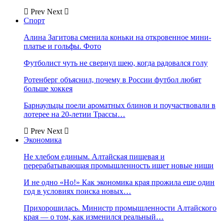
Prev
Next
Спорт
Алина Загитова сменила коньки на откровенное мини-
платье и гольфы. Фото
Футболист чуть не свернул шею, когда радовался голу
Ротенберг объяснил, почему в России футбол любят
больше хоккея
Барнаульцы поели ароматных блинов и поучаствовали в
лотерее на 20-летии Трассы…
Prev
Next
Экономика
Не хлебом единым. Алтайская пищевая и
перерабатывающая промышленность ищет новые ниши
И не одно «Но!» Как экономика края прожила еще один
год в условиях поиска новых…
Прихорошилась. Министр промышленности Алтайского
края — о том, как изменился реальный…