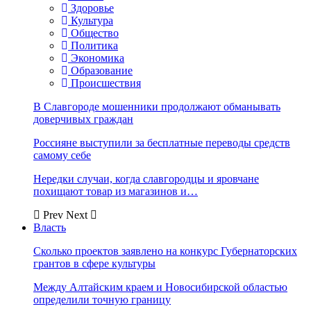
Здоровье
Культура
Общество
Политика
Экономика
Образование
Происшествия
В Славгороде мошенники продолжают обманывать
доверчивых граждан
Россияне выступили за бесплатные переводы средств
самому себе
Нередки случаи, когда славгородцы и яровчане
похищают товар из магазинов и…
Prev
Next
Власть
Сколько проектов заявлено на конкурс Губернаторских
грантов в сфере культуры
Между Алтайским краем и Новосибирской областью
определили точную границу