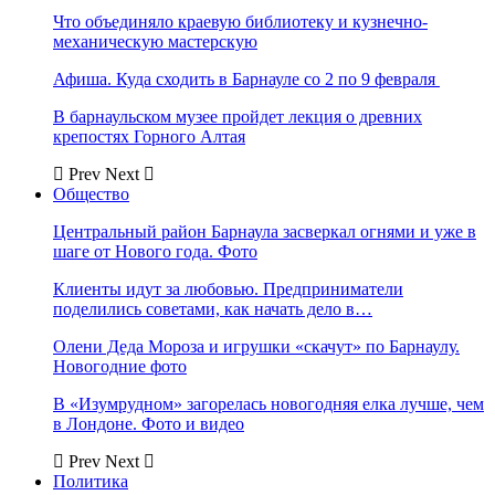
Что объединяло краевую библиотеку и кузнечно-
механическую мастерскую
Афиша. Куда сходить в Барнауле со 2 по 9 февраля
В барнаульском музее пройдет лекция о древних
крепостях Горного Алтая
Prev
Next
Общество
Центральный район Барнаула засверкал огнями и уже в
шаге от Нового года. Фото
Клиенты идут за любовью. Предприниматели
поделились советами, как начать дело в…
Олени Деда Мороза и игрушки «скачут» по Барнаулу.
Новогодние фото
В «Изумрудном» загорелась новогодняя елка лучше, чем
в Лондоне. Фото и видео
Prev
Next
Политика