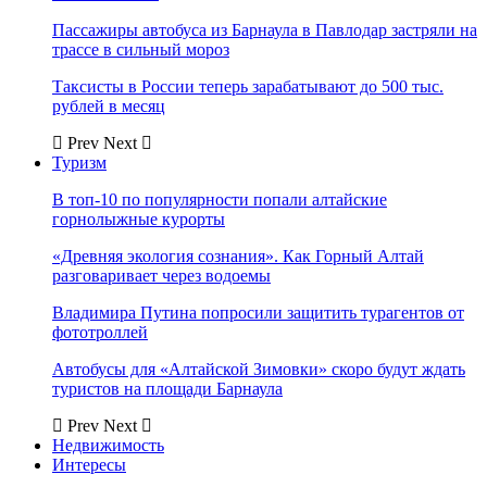
Пассажиры автобуса из Барнаула в Павлодар застряли на
трассе в сильный мороз
Таксисты в России теперь зарабатывают до 500 тыс.
рублей в месяц
Prev
Next
Туризм
В топ-10 по популярности попали алтайские
горнолыжные курорты
«Древняя экология сознания». Как Горный Алтай
разговаривает через водоемы
Владимира Путина попросили защитить турагентов от
фототроллей
Автобусы для «Алтайской Зимовки» скоро будут ждать
туристов на площади Барнаула
Prev
Next
Недвижимость
Интересы