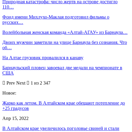
Природная катастрофа: число жертв на острове достигло
110…
Фонд имени Михлухо-Маклая подготовил фильмы о
русских…
Волейбольная женская команда «Алтай-АГАУ» из Барнаула…
Двоих мужчин заметили на улице Барнаула без сознания. Что
об…
На Алтае грузовик провалился в канаву
Барнаульский пловец завоевал две медали на чемпионате в
США
Prev
Next
1 из 2 347
Новое:
Жарко как летом. В Алтайском крае обещают потепление до
+25 градусов
Апр 15, 2022
В Алтайском крае увеличилось поголовье свиней и стали