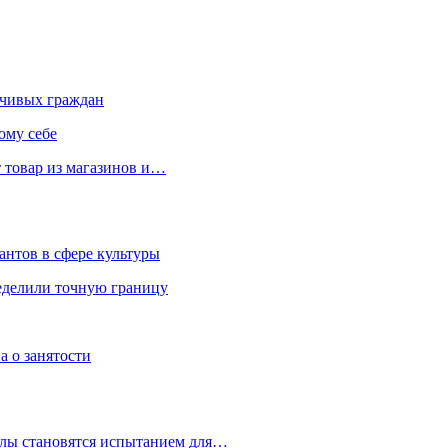
чивых граждан
ому себе
 товар из магазинов и…
антов в сфере культуры
еделили точную границу
а о занятости
улы становятся испытанием для…