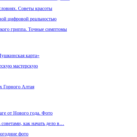
словиях. Советы красоты
овой цифровой реальностью
ского гриппа. Точные симптомы
Пушкинская карта»
ческую мастерскую
ях Горного Алтая
аге от Нового года. Фото
советами, как начать дело в…
вогодние фото