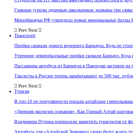
Главные угрозы здоровью школьников: названы три самых
Минобрнауки РФ утвердило новые минимальные баллы Е
Prev
Next
Транспорт
Пробки сковали дороги вечернего Барнаула. Куда не стоит
Утренние девятибалльные пробки сковали Барнаул. Куда н
Пассажиры автобуса из Барнаула в Павлодар застряли на 
Таксисты в России теперь зарабатывают до 500 тыс. рубл
Prev
Next
Туризм
В топ-10 по популярности попали алтайские горнолыжн
«Древняя экология сознания». Как Горный Алтай разгова
Владимира Путина попросили защитить турагентов от ф
Автобусы для «Алтайской Зимовки» скоро будут ждать ту