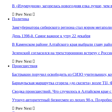
В «Изумрудном» загорелась новогодняя елка лучше, чем 
Prev
Next
Политика
Замгубернатора сибирского региона стал мэром мегаполи
День 1398-й. Самое важное к утру 22 декабря
В Каменском районе Алтайского края выбрали главу рай
Зеленский согласился на трехстороннюю встречу с Росси
Prev
Next
Происшествия
Бастрыкин поручил освободить из СИЗО учительницу, 
Барнаульская маршрутка сгорела «до скелета» возле ТЦ. 
Сводка происшествий. Что случилось в Алтайском крае с 
Утонул авторитетный бизнесмен из лихих 90-х. Подробн
Prev
Next