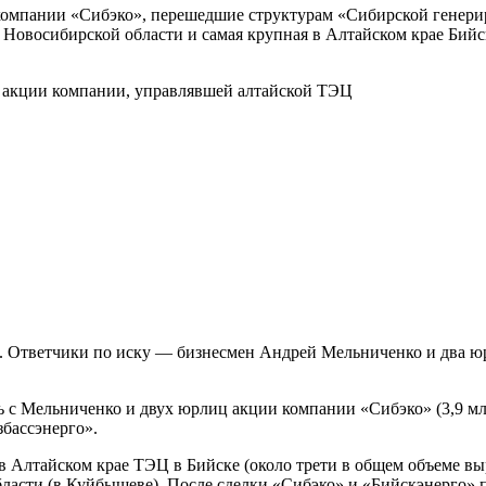
 компании «Сибэко», перешедшие структурам «Сибирской генерир
 Новосибирской области и самая крупная в Алтайском крае Бий
а. Ответчики по иску — бизнесмен Андрей Мельниченко и два ю
ь с Мельниченко и двух юрлиц акции компании «Сибэко» (3,9 мл
бассэнерго».
 Алтайском крае ТЭЦ в Бийске (около трети в общем объеме выр
ласти (в Куйбышеве). После сделки «Сибэко» и «Бийскэнерго» 