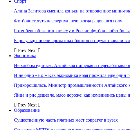
Спорт
Алина Загитова сменила коньки на откровенное мини-пл
Футболист чуть не свернул шею, когда радовался голу
Ротенберг объяснил, почему в России футбол любят боль
Барнаульцы поели ароматных блинов и поучаствовали в 
Prev
Next
Экономика
Не хлебом единым. Алтайская пищевая и перерабатыва
И не одно «Но!» Как экономика края прожила еще один 
Прихорошилась. Министр промышленности Алтайского к
Яйца и рис дешевле, мясо дороже: как изменились цены 
Prev
Next
Образование
Существенную часть платных мест сократят в вузах
Студентов МГПУ массово вынуждают перевестись в дру