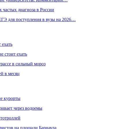
 частых диагноза в России
ГЭ для поступления в вузы на 2026…
 ехать
е стоит ехать
трассе в сильный мороз
ей в месяц
ые курорты
ривает через водоемы
ототроллей
ристов на площади Барнаула