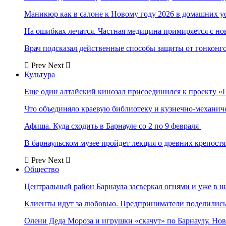
Маникюр как в салоне к Новому году 2026 в домашних у
На ошибках лечатся. Частная медицина примиряется с н
Врач подсказал действенные способы защиты от гонконг
Prev
Next
Культура
Еще один алтайский кинозал присоединился к проекту «
Что объединяло краевую библиотеку и кузнечно-механи
Афиша. Куда сходить в Барнауле со 2 по 9 февраля
В барнаульском музее пройдет лекция о древних крепост
Prev
Next
Общество
Центральный район Барнаула засверкал огнями и уже в ш
Клиенты идут за любовью. Предприниматели поделились 
Олени Деда Мороза и игрушки «скачут» по Барнаулу. Но