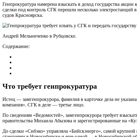
Генпрокуратура намерена взыскать в доход государства акции
сделки под контроль СГК перешли несколько электростанций в
судов Красноярска.
Андрей Мельниченко в Рубцовске.
Содержание:
Что требует генпрокуратура
Истец — замгенпрокурора, фамилия в карточке дела не указан
компания». СГК в деле — третье лицо.
По сведениям «Ведомостей», замгенпрокурора требует взыскат
правительства Михаила Абызова и зарегистрированные на «Куз
До сделки «Сибэко» управляла «Бийскэнерго», самой крупной в
станциями в Новосибирске и еще одной — в Новосибирской об