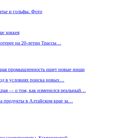
атье и гольфы. Фото
ше хоккея
лотерее на 20-летии Трассы…
ющая промышленность ищет новые ниши
год в условиях поиска новых…
рая — о том, как изменился реальный…
на продукты в Алтайском крае за…
гие университеты. Комментарий…