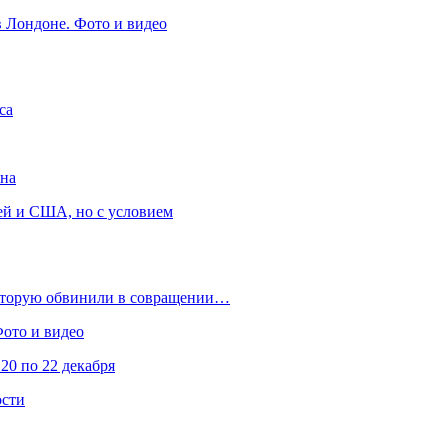
в Лондоне. Фото и видео
са
она
ей и США, но с условием
которую обвинили в совращении…
Фото и видео
20 по 22 декабря
ости