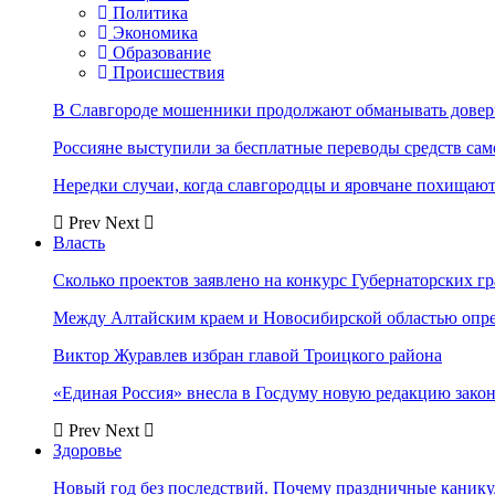
Политика
Экономика
Образование
Происшествия
В Славгороде мошенники продолжают обманывать довер
Россияне выступили за бесплатные переводы средств сам
Нередки случаи, когда славгородцы и яровчане похищают
Prev
Next
Власть
Сколько проектов заявлено на конкурс Губернаторских гр
Между Алтайским краем и Новосибирской областью опр
Виктор Журавлев избран главой Троицкого района
«Единая Россия» внесла в Госдуму новую редакцию закон
Prev
Next
Здоровье
Новый год без последствий. Почему праздничные каник