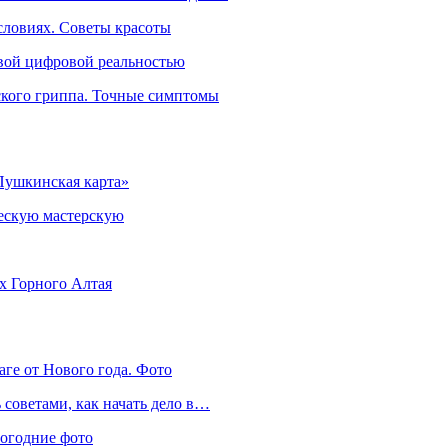
словиях. Советы красоты
овой цифровой реальностью
ского гриппа. Точные симптомы
Пушкинская карта»
ческую мастерскую
ях Горного Алтая
аге от Нового года. Фото
советами, как начать дело в…
вогодние фото