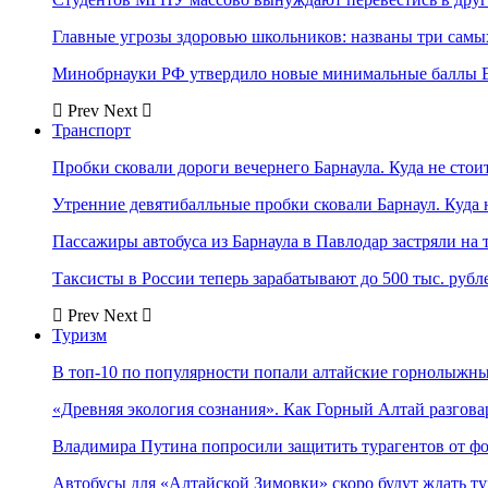
Главные угрозы здоровью школьников: названы три самых
Минобрнауки РФ утвердило новые минимальные баллы Е
Prev
Next
Транспорт
Пробки сковали дороги вечернего Барнаула. Куда не стоит
Утренние девятибалльные пробки сковали Барнаул. Куда н
Пассажиры автобуса из Барнаула в Павлодар застряли на 
Таксисты в России теперь зарабатывают до 500 тыс. рубл
Prev
Next
Туризм
В топ-10 по популярности попали алтайские горнолыжн
«Древняя экология сознания». Как Горный Алтай разгова
Владимира Путина попросили защитить турагентов от ф
Автобусы для «Алтайской Зимовки» скоро будут ждать ту