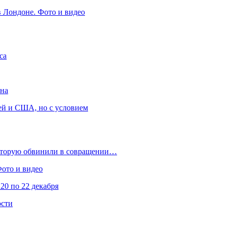
в Лондоне. Фото и видео
са
она
ей и США, но с условием
которую обвинили в совращении…
Фото и видео
20 по 22 декабря
ости