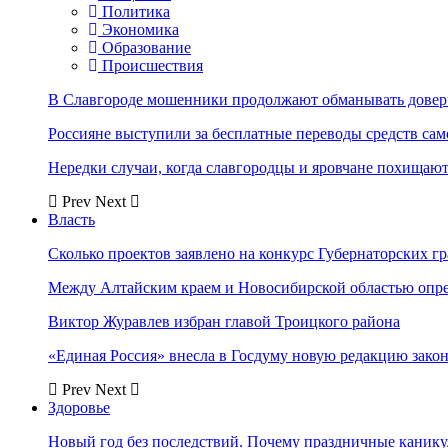
Политика
Экономика
Образование
Происшествия
В Славгороде мошенники продолжают обманывать довер
Россияне выступили за бесплатные переводы средств сам
Нередки случаи, когда славгородцы и яровчане похищают
Prev
Next
Власть
Сколько проектов заявлено на конкурс Губернаторских гр
Между Алтайским краем и Новосибирской областью опр
Виктор Журавлев избран главой Троицкого района
«Единая Россия» внесла в Госдуму новую редакцию закон
Prev
Next
Здоровье
Новый год без последствий. Почему праздничные каник