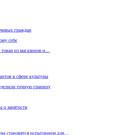
чивых граждан
ому себе
 товар из магазинов и…
антов в сфере культуры
еделили точную границу
а о занятости
улы становятся испытанием для…