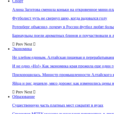
Спорт
Алина Загитова сменила коньки на откровенное мини-пл
Футболист чуть не свернул шею, когда радовался голу
Ротенберг объяснил, почему в России футбол любят боль
Барнаульцы поели ароматных блинов и поучаствовали в 
Prev
Next
Экономика
Не хлебом единым. Алтайская пищевая и перерабатыва
И не одно «Но!» Как экономика края прожила еще один 
Прихорошилась. Министр промышленности Алтайского к
Яйца и рис дешевле, мясо дороже: как изменились цены 
Prev
Next
Образование
Существенную часть платных мест сократят в вузах
Студентов МГПУ массово вынуждают перевестись в дру