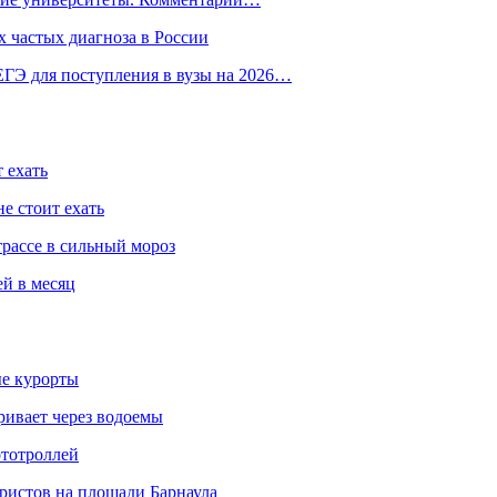
 частых диагноза в России
ГЭ для поступления в вузы на 2026…
 ехать
е стоит ехать
трассе в сильный мороз
ей в месяц
ые курорты
ривает через водоемы
ототроллей
ристов на площади Барнаула