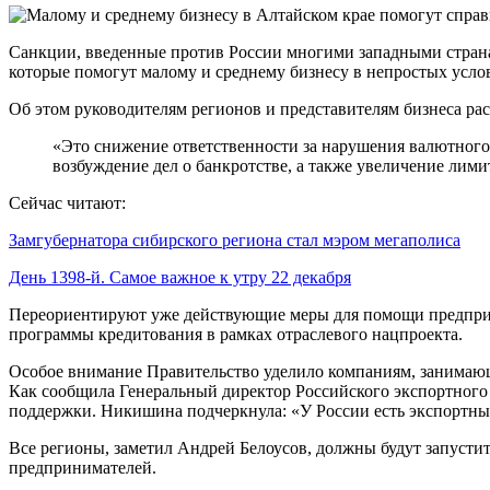
Санкции, введенные против России многими западными страна
которые помогут малому и среднему бизнесу в непростых усло
Об этом руководителям регионов и представителям бизнеса ра
«Это снижение ответственности за нарушения валютного 
возбуждение дел о банкротстве, а также увеличение лим
Сейчас читают:
Замгубернатора сибирского региона стал мэром мегаполиса
День 1398-й. Самое важное к утру 22 декабря
Переориентируют уже действующие меры для помощи предприн
программы кредитования в рамках отраслевого нацпроекта.
Особое внимание Правительство уделило компаниям, занимающи
Как сообщила Генеральный директор Российского экспортного
поддержки. Никишина подчеркнула: «У России есть экспортные 
Все регионы, заметил Андрей Белоусов, должны будут запустит
предпринимателей.