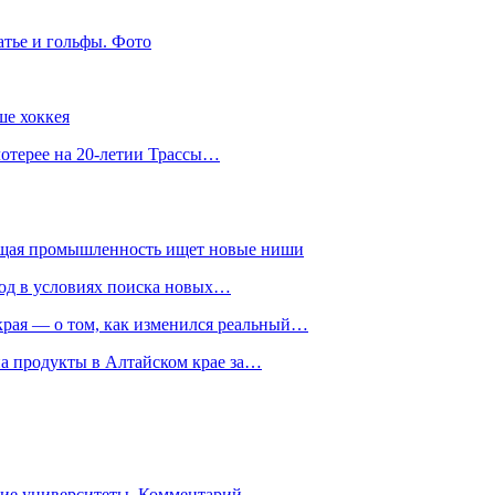
атье и гольфы. Фото
ше хоккея
лотерее на 20-летии Трассы…
ющая промышленность ищет новые ниши
год в условиях поиска новых…
рая — о том, как изменился реальный…
на продукты в Алтайском крае за…
гие университеты. Комментарий…