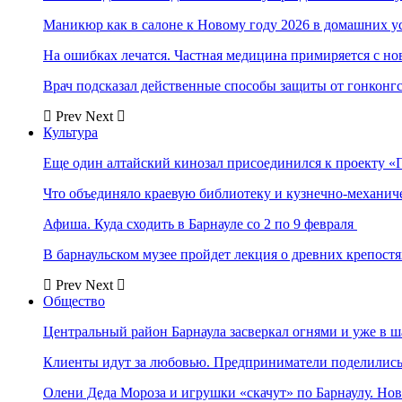
Маникюр как в салоне к Новому году 2026 в домашних у
На ошибках лечатся. Частная медицина примиряется с н
Врач подсказал действенные способы защиты от гонконг
Prev
Next
Культура
Еще один алтайский кинозал присоединился к проекту «
Что объединяло краевую библиотеку и кузнечно-механи
Афиша. Куда сходить в Барнауле со 2 по 9 февраля
В барнаульском музее пройдет лекция о древних крепост
Prev
Next
Общество
Центральный район Барнаула засверкал огнями и уже в ш
Клиенты идут за любовью. Предприниматели поделились 
Олени Деда Мороза и игрушки «скачут» по Барнаулу. Но