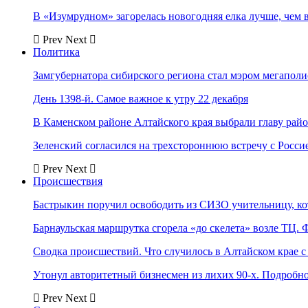
В «Изумрудном» загорелась новогодняя елка лучше, чем 
Prev
Next
Политика
Замгубернатора сибирского региона стал мэром мегаполи
День 1398-й. Самое важное к утру 22 декабря
В Каменском районе Алтайского края выбрали главу рай
Зеленский согласился на трехстороннюю встречу с Росси
Prev
Next
Происшествия
Бастрыкин поручил освободить из СИЗО учительницу, 
Барнаульская маршрутка сгорела «до скелета» возле ТЦ. 
Сводка происшествий. Что случилось в Алтайском крае с 
Утонул авторитетный бизнесмен из лихих 90-х. Подробн
Prev
Next