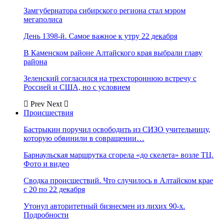
Замгубернатора сибирского региона стал мэром
мегаполиса
День 1398-й. Самое важное к утру 22 декабря
В Каменском районе Алтайского края выбрали главу
района
Зеленский согласился на трехстороннюю встречу с
Россией и США, но с условием
Prev
Next
Происшествия
Бастрыкин поручил освободить из СИЗО учительницу,
которую обвинили в совращении…
Барнаульская маршрутка сгорела «до скелета» возле ТЦ.
Фото и видео
Сводка происшествий. Что случилось в Алтайском крае
с 20 по 22 декабря
Утонул авторитетный бизнесмен из лихих 90-х.
Подробности