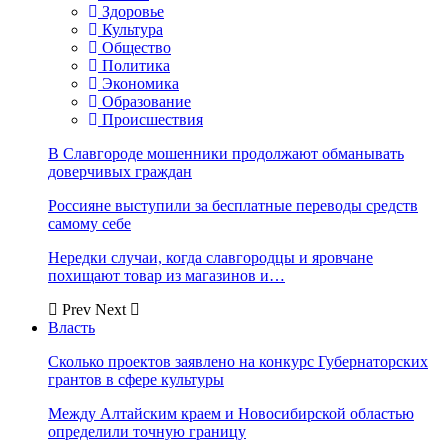
Здоровье
Культура
Общество
Политика
Экономика
Образование
Происшествия
В Славгороде мошенники продолжают обманывать
доверчивых граждан
Россияне выступили за бесплатные переводы средств
самому себе
Нередки случаи, когда славгородцы и яровчане
похищают товар из магазинов и…
Prev
Next
Власть
Сколько проектов заявлено на конкурс Губернаторских
грантов в сфере культуры
Между Алтайским краем и Новосибирской областью
определили точную границу