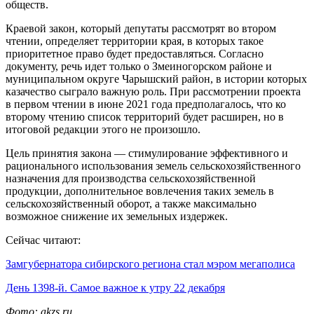
обществ.
Краевой закон, который депутаты рассмотрят во втором
чтении, определяет территории края, в которых такое
приоритетное право будет предоставляться. Согласно
документу, речь идет только о Змеиногорском районе и
муниципальном округе Чарышский район, в истории которых
казачество сыграло важную роль. При рассмотрении проекта
в первом чтении в июне 2021 года предполагалось, что ко
второму чтению список территорий будет расширен, но в
итоговой редакции этого не произошло.
Цель принятия закона — стимулирование эффективного и
рационального использования земель сельскохозяйственного
назначения для производства сельскохозяйственной
продукции, дополнительное вовлечения таких земель в
сельскохозяйственный оборот, а также максимально
возможное снижение их земельных издержек.
Сейчас читают:
Замгубернатора сибирского региона стал мэром мегаполиса
День 1398-й. Самое важное к утру 22 декабря
Фото: akzs.ru