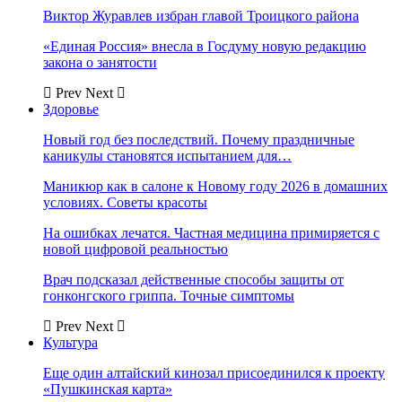
Виктор Журавлев избран главой Троицкого района
«Единая Россия» внесла в Госдуму новую редакцию
закона о занятости
Prev
Next
Здоровье
Новый год без последствий. Почему праздничные
каникулы становятся испытанием для…
Маникюр как в салоне к Новому году 2026 в домашних
условиях. Советы красоты
На ошибках лечатся. Частная медицина примиряется с
новой цифровой реальностью
Врач подсказал действенные способы защиты от
гонконгского гриппа. Точные симптомы
Prev
Next
Культура
Еще один алтайский кинозал присоединился к проекту
«Пушкинская карта»