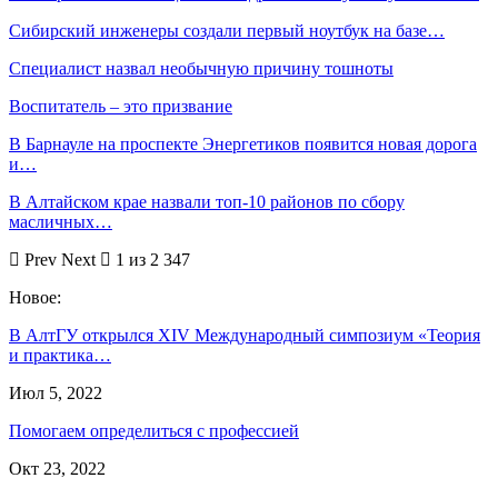
Сибирский инженеры создали первый ноутбук на базе…
Специалист назвал необычную причину тошноты
Воспитатель – это призвание
В Барнауле на проспекте Энергетиков появится новая дорога
и…
В Алтайском крае назвали топ-10 районов по сбору
масличных…
Prev
Next
1 из 2 347
Новое:
В АлтГУ открылся ХIV Международный симпозиум «Теория
и практика…
Июл 5, 2022
Помогаем определиться с профессией
Окт 23, 2022