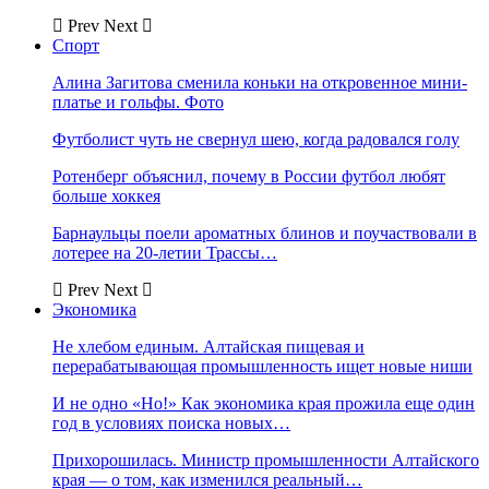
Prev
Next
Спорт
Алина Загитова сменила коньки на откровенное мини-
платье и гольфы. Фото
Футболист чуть не свернул шею, когда радовался голу
Ротенберг объяснил, почему в России футбол любят
больше хоккея
Барнаульцы поели ароматных блинов и поучаствовали в
лотерее на 20-летии Трассы…
Prev
Next
Экономика
Не хлебом единым. Алтайская пищевая и
перерабатывающая промышленность ищет новые ниши
И не одно «Но!» Как экономика края прожила еще один
год в условиях поиска новых…
Прихорошилась. Министр промышленности Алтайского
края — о том, как изменился реальный…