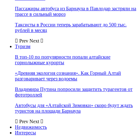
Пассажиры автобуса из Барнаула в Павлодар застряли на
трассе в сильный мороз
Таксисты в России теперь зарабатывают до 500 тыс.
рублей в месяц
Prev
Next
Туризм
В топ-10 по популярности попали алтайские
горнолыжные курорты
«Древняя экология сознания». Как Горный Алтай
разговаривает через водоемы
Владимира Путина попросили защитить турагентов от
фототроллей
Автобусы для «Алтайской Зимовки» скоро будут ждать
туристов на площади Барнаула
Prev
Next
Недвижимость
Интересы