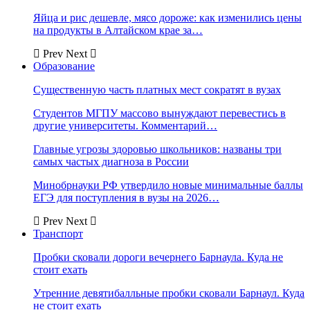
Яйца и рис дешевле, мясо дороже: как изменились цены
на продукты в Алтайском крае за…
Prev
Next
Образование
Существенную часть платных мест сократят в вузах
Студентов МГПУ массово вынуждают перевестись в
другие университеты. Комментарий…
Главные угрозы здоровью школьников: названы три
самых частых диагноза в России
Минобрнауки РФ утвердило новые минимальные баллы
ЕГЭ для поступления в вузы на 2026…
Prev
Next
Транспорт
Пробки сковали дороги вечернего Барнаула. Куда не
стоит ехать
Утренние девятибалльные пробки сковали Барнаул. Куда
не стоит ехать