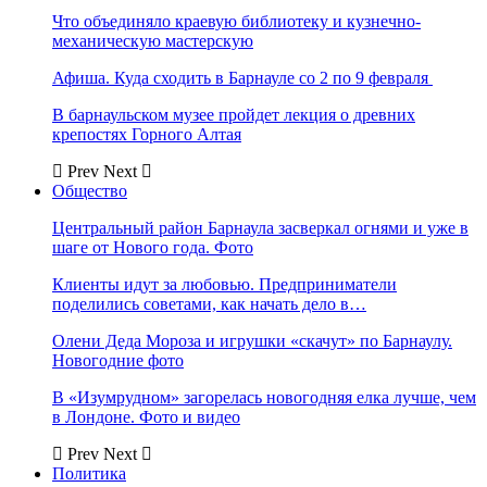
Что объединяло краевую библиотеку и кузнечно-
механическую мастерскую
Афиша. Куда сходить в Барнауле со 2 по 9 февраля
В барнаульском музее пройдет лекция о древних
крепостях Горного Алтая
Prev
Next
Общество
Центральный район Барнаула засверкал огнями и уже в
шаге от Нового года. Фото
Клиенты идут за любовью. Предприниматели
поделились советами, как начать дело в…
Олени Деда Мороза и игрушки «скачут» по Барнаулу.
Новогодние фото
В «Изумрудном» загорелась новогодняя елка лучше, чем
в Лондоне. Фото и видео
Prev
Next
Политика