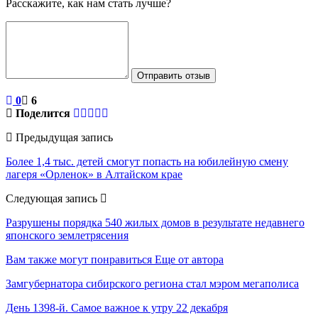
Расскажите, как нам стать лучше?
Отправить отзыв
0
6
Поделится
Предыдущая запись
Более 1,4 тыс. детей смогут попасть на юбилейную смену
лагеря «Орленок» в Алтайском крае
Следующая запись
Разрушены порядка 540 жилых домов в результате недавнего
японского землетрясения
Вам также могут понравиться
Еще от автора
Замгубернатора сибирского региона стал мэром мегаполиса
День 1398-й. Самое важное к утру 22 декабря