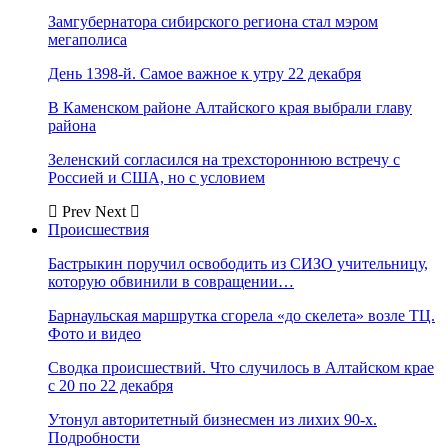
Замгубернатора сибирского региона стал мэром
мегаполиса
День 1398-й. Самое важное к утру 22 декабря
В Каменском районе Алтайского края выбрали главу
района
Зеленский согласился на трехстороннюю встречу с
Россией и США, но с условием
Prev
Next
Происшествия
Бастрыкин поручил освободить из СИЗО учительницу,
которую обвинили в совращении…
Барнаульская маршрутка сгорела «до скелета» возле ТЦ.
Фото и видео
Сводка происшествий. Что случилось в Алтайском крае
с 20 по 22 декабря
Утонул авторитетный бизнесмен из лихих 90-х.
Подробности