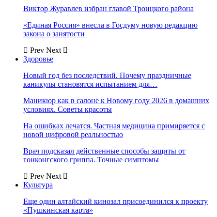
Виктор Журавлев избран главой Троицкого района
«Единая Россия» внесла в Госдуму новую редакцию
закона о занятости
Prev
Next
Здоровье
Новый год без последствий. Почему праздничные
каникулы становятся испытанием для…
Маникюр как в салоне к Новому году 2026 в домашних
условиях. Советы красоты
На ошибках лечатся. Частная медицина примиряется с
новой цифровой реальностью
Врач подсказал действенные способы защиты от
гонконгского гриппа. Точные симптомы
Prev
Next
Культура
Еще один алтайский кинозал присоединился к проекту
«Пушкинская карта»