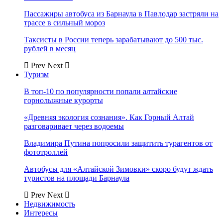
Пассажиры автобуса из Барнаула в Павлодар застряли на
трассе в сильный мороз
Таксисты в России теперь зарабатывают до 500 тыс.
рублей в месяц
Prev
Next
Туризм
В топ-10 по популярности попали алтайские
горнолыжные курорты
«Древняя экология сознания». Как Горный Алтай
разговаривает через водоемы
Владимира Путина попросили защитить турагентов от
фототроллей
Автобусы для «Алтайской Зимовки» скоро будут ждать
туристов на площади Барнаула
Prev
Next
Недвижимость
Интересы