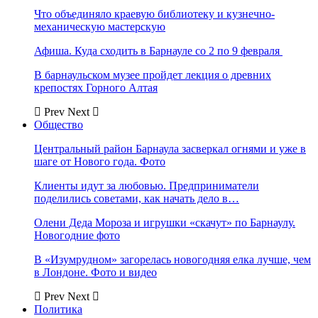
Что объединяло краевую библиотеку и кузнечно-
механическую мастерскую
Афиша. Куда сходить в Барнауле со 2 по 9 февраля
В барнаульском музее пройдет лекция о древних
крепостях Горного Алтая
Prev
Next
Общество
Центральный район Барнаула засверкал огнями и уже в
шаге от Нового года. Фото
Клиенты идут за любовью. Предприниматели
поделились советами, как начать дело в…
Олени Деда Мороза и игрушки «скачут» по Барнаулу.
Новогодние фото
В «Изумрудном» загорелась новогодняя елка лучше, чем
в Лондоне. Фото и видео
Prev
Next
Политика