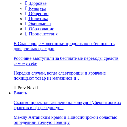
Здоровье
Культура
Общество
Политика
Экономика
Образование
Происшествия
В Славгороде мошенники продолжают обманывать
доверчивых граждан
Россияне выступили за бесплатные переводы средств
самому себе
Нередки случаи, когда славгородцы и яровчане
похищают товар из магазинов и…
Prev
Next
Власть
Сколько проектов заявлено на конкурс Губернаторских
грантов в сфере культуры
Между Алтайским краем и Новосибирской областью
определили точную границу