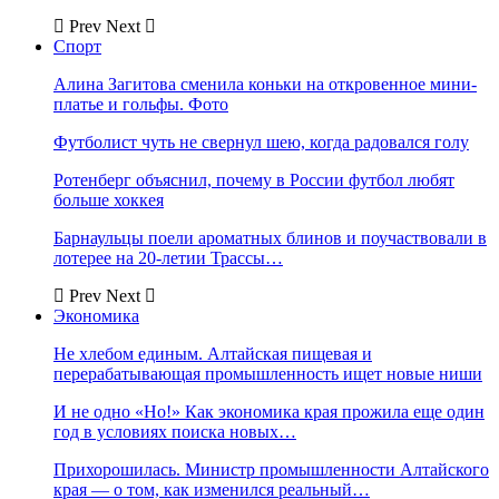
Prev
Next
Спорт
Алина Загитова сменила коньки на откровенное мини-
платье и гольфы. Фото
Футболист чуть не свернул шею, когда радовался голу
Ротенберг объяснил, почему в России футбол любят
больше хоккея
Барнаульцы поели ароматных блинов и поучаствовали в
лотерее на 20-летии Трассы…
Prev
Next
Экономика
Не хлебом единым. Алтайская пищевая и
перерабатывающая промышленность ищет новые ниши
И не одно «Но!» Как экономика края прожила еще один
год в условиях поиска новых…
Прихорошилась. Министр промышленности Алтайского
края — о том, как изменился реальный…