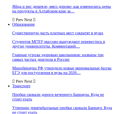
Яйца и рис дешевле, мясо дороже: как изменились цены
на продукты в Алтайском крае за…
Prev
Next
Образование
Существенную часть платных мест сократят в вузах
Студентов МГПУ массово вынуждают перевестись в
другие университеты. Комментарий…
Главные угрозы здоровью школьников: названы три
самых частых диагноза в России
Минобрнауки РФ утвердило новые минимальные баллы
ЕГЭ для поступления в вузы на 2026…
Prev
Next
Транспорт
Пробки сковали дороги вечернего Барнаула. Куда не
стоит ехать
Утренние девятибалльные пробки сковали Барнаул. Куда
не стоит ехать