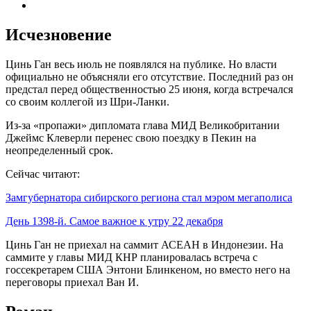
Исчезновение
Цинь Ган весь июль не появлялся на публике. Но власти
официально не объясняли его отсутствие. Последний раз он
предстал перед общественностью 25 июня, когда встречался
со своим коллегой из Шри-Ланки.
Из-за «пропажи» дипломата глава МИД Великобритании
Джеймс Клеверли перенес свою поездку в Пекин на
неопределенный срок.
Сейчас читают:
Замгубернатора сибирского региона стал мэром мегаполиса
День 1398-й. Самое важное к утру 22 декабря
Цинь Ган не приехал на саммит АСЕАН в Индонезии. На
саммите у главы МИД КНР планировалась встреча с
госсекретарем США Энтони Блинкеном, но вместо него на
переговоры приехал Ван И.