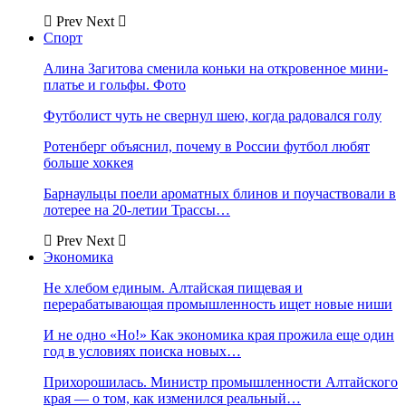
Prev
Next
Спорт
Алина Загитова сменила коньки на откровенное мини-
платье и гольфы. Фото
Футболист чуть не свернул шею, когда радовался голу
Ротенберг объяснил, почему в России футбол любят
больше хоккея
Барнаульцы поели ароматных блинов и поучаствовали в
лотерее на 20-летии Трассы…
Prev
Next
Экономика
Не хлебом единым. Алтайская пищевая и
перерабатывающая промышленность ищет новые ниши
И не одно «Но!» Как экономика края прожила еще один
год в условиях поиска новых…
Прихорошилась. Министр промышленности Алтайского
края — о том, как изменился реальный…