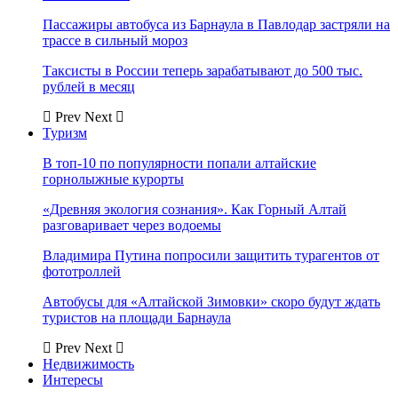
Пассажиры автобуса из Барнаула в Павлодар застряли на
трассе в сильный мороз
Таксисты в России теперь зарабатывают до 500 тыс.
рублей в месяц
Prev
Next
Туризм
В топ-10 по популярности попали алтайские
горнолыжные курорты
«Древняя экология сознания». Как Горный Алтай
разговаривает через водоемы
Владимира Путина попросили защитить турагентов от
фототроллей
Автобусы для «Алтайской Зимовки» скоро будут ждать
туристов на площади Барнаула
Prev
Next
Недвижимость
Интересы