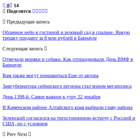
0
14
Поделится
Предыдущая запись
Облачное небо в гостиной и розовый сад в спальне. Яркую
трешку продают за 8 млн рублей в Барнауле
Следующая запись
Отмечали моряки и собаки. Как отпраздновали День ВМФ в
Барнауле
Вам также могут понравиться
Еще от автора
Замгубернатора сибирского региона стал мэром мегаполиса
День 1398-й. Самое важное к утру 22 декабря
В Каменском районе Алтайского края выбрали главу района
Зеленский согласился на трехстороннюю встречу с Россией и
США, но с условием
Prev
Next