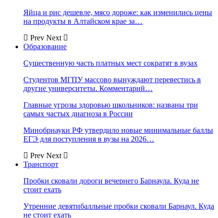
Яйца и рис дешевле, мясо дороже: как изменились цены
на продукты в Алтайском крае за…
Prev
Next
Образование
Существенную часть платных мест сократят в вузах
Студентов МГПУ массово вынуждают перевестись в
другие университеты. Комментарий…
Главные угрозы здоровью школьников: названы три
самых частых диагноза в России
Минобрнауки РФ утвердило новые минимальные баллы
ЕГЭ для поступления в вузы на 2026…
Prev
Next
Транспорт
Пробки сковали дороги вечернего Барнаула. Куда не
стоит ехать
Утренние девятибалльные пробки сковали Барнаул. Куда
не стоит ехать