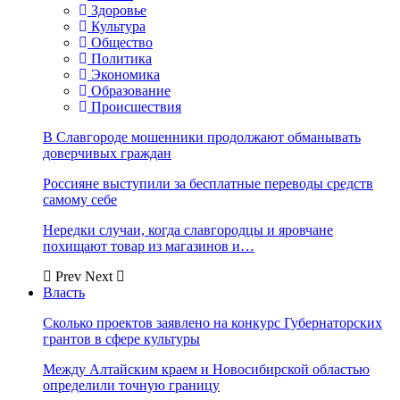
Здоровье
Культура
Общество
Политика
Экономика
Образование
Происшествия
В Славгороде мошенники продолжают обманывать
доверчивых граждан
Россияне выступили за бесплатные переводы средств
самому себе
Нередки случаи, когда славгородцы и яровчане
похищают товар из магазинов и…
Prev
Next
Власть
Сколько проектов заявлено на конкурс Губернаторских
грантов в сфере культуры
Между Алтайским краем и Новосибирской областью
определили точную границу