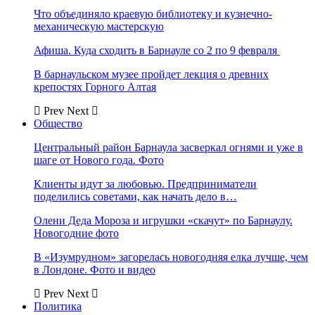
Что объединяло краевую библиотеку и кузнечно-
механическую мастерскую
Афиша. Куда сходить в Барнауле со 2 по 9 февраля
В барнаульском музее пройдет лекция о древних
крепостях Горного Алтая
Prev
Next
Общество
Центральный район Барнаула засверкал огнями и уже в
шаге от Нового года. Фото
Клиенты идут за любовью. Предприниматели
поделились советами, как начать дело в…
Олени Деда Мороза и игрушки «скачут» по Барнаулу.
Новогодние фото
В «Изумрудном» загорелась новогодняя елка лучше, чем
в Лондоне. Фото и видео
Prev
Next
Политика