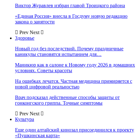
Виктор Журавлев избран главой Троицкого района
«Единая Россия» внесла в Госдуму новую редакцию
закона о занятости
Prev
Next
Здоровье
Новый год без последствий. Почему праздничные
каникулы становятся испытанием для…
Маникюр как в салоне к Новому году 2026 в домашних
условиях. Советы красоты
На ошибках лечатся. Частная медицина примиряется с
новой цифровой реальностью
Врач подсказал действенные способы защиты от
гонконгского гриппа. Точные симптомы
Prev
Next
Культура
Еще один алтайский кинозал присоединился к проекту
«Пушкинская карта»