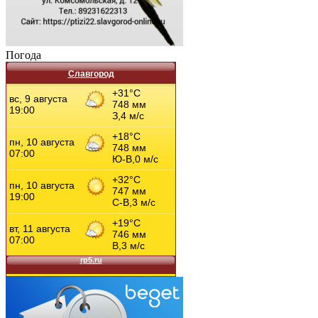
Погода
Славгород