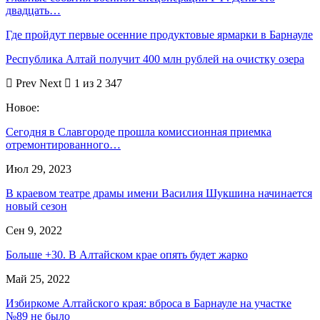
двадцать…
Где пройдут первые осенние продуктовые ярмарки в Барнауле
Республика Алтай получит 400 млн рублей на очистку озера
Prev
Next
1 из 2 347
Новое:
Сегодня в Славгороде прошла комиссионная приемка
отремонтированного…
Июл 29, 2023
В краевом театре драмы имени Василия Шукшина начинается
новый сезон
Сен 9, 2022
Больше +30. В Алтайском крае опять будет жарко
Май 25, 2022
Избиркоме Алтайского края: вброса в Барнауле на участке
№89 не было