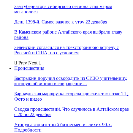
Замгубернатора сибирского региона стал мэром
мегаполиса
День 1398-й. Самое важное к утру 22 декабря
В Каменском районе Алтайского края выбрали главу
района
Зеленский согласился на трехстороннюю встречу с
Россией и США, но с условием
Prev
Next
Происшествия
Бастрыкин поручил освободить из СИЗО учительницу,
которую обвинили в совращении…
Барнаульская маршрутка сгорела «до скелета» возле ТЦ.
Фото и видео
Сводка происшествий. Что случилось в Алтайском крае
с 20 по 22 декабря
Утонул авторитетный бизнесмен из лихих 90-х.
Подробности