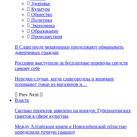
Здоровье
Культура
Общество
Политика
Экономика
Образование
Происшествия
В Славгороде мошенники продолжают обманывать
доверчивых граждан
Россияне выступили за бесплатные переводы средств
самому себе
Нередки случаи, когда славгородцы и яровчане
похищают товар из магазинов и…
Prev
Next
Власть
Сколько проектов заявлено на конкурс Губернаторских
грантов в сфере культуры
Между Алтайским краем и Новосибирской областью
определили точную границу