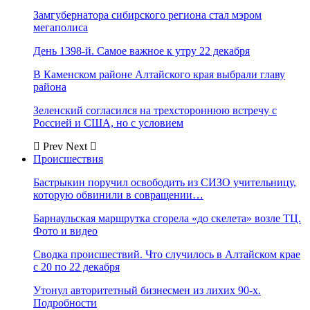
Замгубернатора сибирского региона стал мэром
мегаполиса
День 1398-й. Самое важное к утру 22 декабря
В Каменском районе Алтайского края выбрали главу
района
Зеленский согласился на трехстороннюю встречу с
Россией и США, но с условием
Prev
Next
Происшествия
Бастрыкин поручил освободить из СИЗО учительницу,
которую обвинили в совращении…
Барнаульская маршрутка сгорела «до скелета» возле ТЦ.
Фото и видео
Сводка происшествий. Что случилось в Алтайском крае
с 20 по 22 декабря
Утонул авторитетный бизнесмен из лихих 90-х.
Подробности