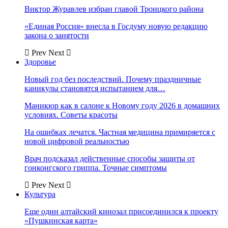
Виктор Журавлев избран главой Троицкого района
«Единая Россия» внесла в Госдуму новую редакцию
закона о занятости
Prev
Next
Здоровье
Новый год без последствий. Почему праздничные
каникулы становятся испытанием для…
Маникюр как в салоне к Новому году 2026 в домашних
условиях. Советы красоты
На ошибках лечатся. Частная медицина примиряется с
новой цифровой реальностью
Врач подсказал действенные способы защиты от
гонконгского гриппа. Точные симптомы
Prev
Next
Культура
Еще один алтайский кинозал присоединился к проекту
«Пушкинская карта»