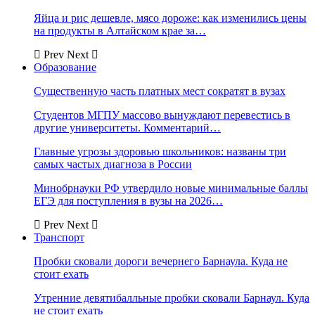
Яйца и рис дешевле, мясо дороже: как изменились цены
на продукты в Алтайском крае за…
Prev
Next
Образование
Существенную часть платных мест сократят в вузах
Студентов МГПУ массово вынуждают перевестись в
другие университеты. Комментарий…
Главные угрозы здоровью школьников: названы три
самых частых диагноза в России
Минобрнауки РФ утвердило новые минимальные баллы
ЕГЭ для поступления в вузы на 2026…
Prev
Next
Транспорт
Пробки сковали дороги вечернего Барнаула. Куда не
стоит ехать
Утренние девятибалльные пробки сковали Барнаул. Куда
не стоит ехать