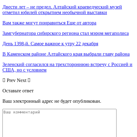
Двести лет – не предел. Алтайский краеведческий музей
отметил юбилей открытием необычной выставки
Вам также могут понравиться
Еще от автора
Замгубернатора сибирского региона стал мэром мегаполиса
День 1398-й. Самое важное к утру 22 декабря
В Каменском районе Алтайского края выбрали главу района
Зеленский согласился на трехстороннюю встречу с Россией и
США, но с условием
Prev
Next
Оставьте ответ
Ваш электронный адрес не будет опубликован.