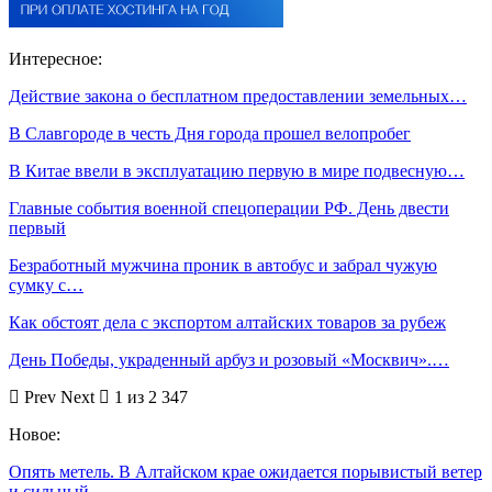
Интересное:
Действие закона о бесплатном предоставлении земельных…
В Славгороде в честь Дня города прошел велопробег
В Китае ввели в эксплуатацию первую в мире подвесную…
Главные события военной спецоперации РФ. День двести
первый
Безработный мужчина проник в автобус и забрал чужую
сумку с…
Как обстоят дела с экспортом алтайских товаров за рубеж
День Победы, украденный арбуз и розовый «Москвич».…
Prev
Next
1 из 2 347
Новое:
Опять метель. В Алтайском крае ожидается порывистый ветер
и сильный…