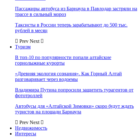
Пассажиры автобуса из Барнаула в Павлодар застряли на
трассе в сильный мороз
Таксисты в России теперь зарабатывают до 500 тыс.
рублей в месяц
Prev
Next
Туризм
В топ-10 по популярности попали алтайские
горнолыжные курорты
«Древняя экология сознания». Как Горный Алтай
разговаривает через водоемы
Владимира Путина попросили защитить турагентов от
фототроллей
Автобусы для «Алтайской Зимовки» скоро будут ждать
туристов на площади Барнаула
Prev
Next
Недвижимость
Интересы