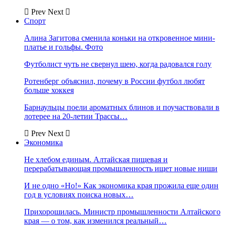
Prev
Next
Спорт
Алина Загитова сменила коньки на откровенное мини-
платье и гольфы. Фото
Футболист чуть не свернул шею, когда радовался голу
Ротенберг объяснил, почему в России футбол любят
больше хоккея
Барнаульцы поели ароматных блинов и поучаствовали в
лотерее на 20-летии Трассы…
Prev
Next
Экономика
Не хлебом единым. Алтайская пищевая и
перерабатывающая промышленность ищет новые ниши
И не одно «Но!» Как экономика края прожила еще один
год в условиях поиска новых…
Прихорошилась. Министр промышленности Алтайского
края — о том, как изменился реальный…