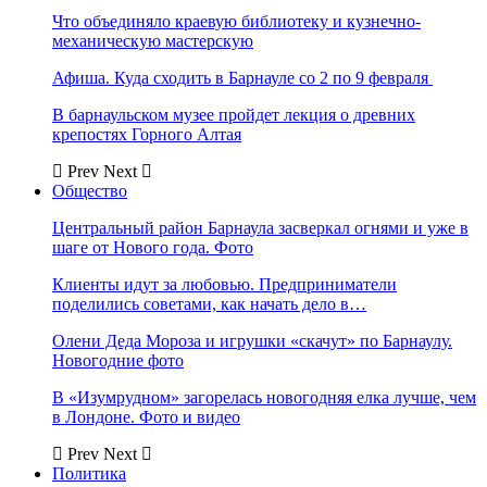
Что объединяло краевую библиотеку и кузнечно-
механическую мастерскую
Афиша. Куда сходить в Барнауле со 2 по 9 февраля
В барнаульском музее пройдет лекция о древних
крепостях Горного Алтая
Prev
Next
Общество
Центральный район Барнаула засверкал огнями и уже в
шаге от Нового года. Фото
Клиенты идут за любовью. Предприниматели
поделились советами, как начать дело в…
Олени Деда Мороза и игрушки «скачут» по Барнаулу.
Новогодние фото
В «Изумрудном» загорелась новогодняя елка лучше, чем
в Лондоне. Фото и видео
Prev
Next
Политика