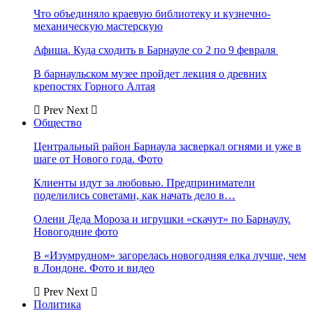
Что объединяло краевую библиотеку и кузнечно-
механическую мастерскую
Афиша. Куда сходить в Барнауле со 2 по 9 февраля
В барнаульском музее пройдет лекция о древних
крепостях Горного Алтая
Prev
Next
Общество
Центральный район Барнаула засверкал огнями и уже в
шаге от Нового года. Фото
Клиенты идут за любовью. Предприниматели
поделились советами, как начать дело в…
Олени Деда Мороза и игрушки «скачут» по Барнаулу.
Новогодние фото
В «Изумрудном» загорелась новогодняя елка лучше, чем
в Лондоне. Фото и видео
Prev
Next
Политика