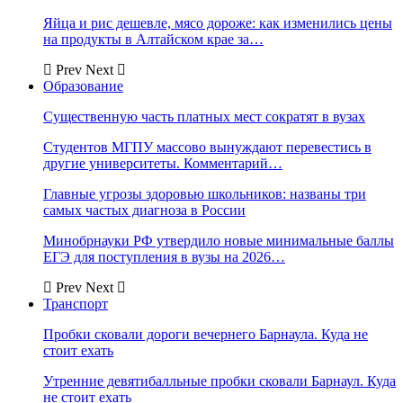
Яйца и рис дешевле, мясо дороже: как изменились цены
на продукты в Алтайском крае за…
Prev
Next
Образование
Существенную часть платных мест сократят в вузах
Студентов МГПУ массово вынуждают перевестись в
другие университеты. Комментарий…
Главные угрозы здоровью школьников: названы три
самых частых диагноза в России
Минобрнауки РФ утвердило новые минимальные баллы
ЕГЭ для поступления в вузы на 2026…
Prev
Next
Транспорт
Пробки сковали дороги вечернего Барнаула. Куда не
стоит ехать
Утренние девятибалльные пробки сковали Барнаул. Куда
не стоит ехать