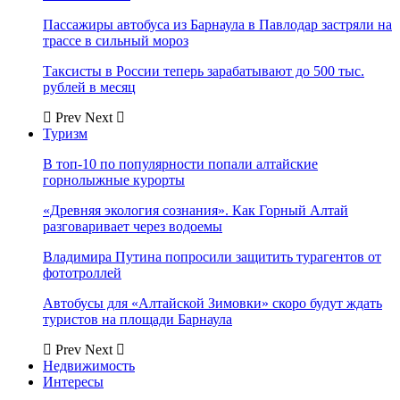
Пассажиры автобуса из Барнаула в Павлодар застряли на
трассе в сильный мороз
Таксисты в России теперь зарабатывают до 500 тыс.
рублей в месяц
Prev
Next
Туризм
В топ-10 по популярности попали алтайские
горнолыжные курорты
«Древняя экология сознания». Как Горный Алтай
разговаривает через водоемы
Владимира Путина попросили защитить турагентов от
фототроллей
Автобусы для «Алтайской Зимовки» скоро будут ждать
туристов на площади Барнаула
Prev
Next
Недвижимость
Интересы