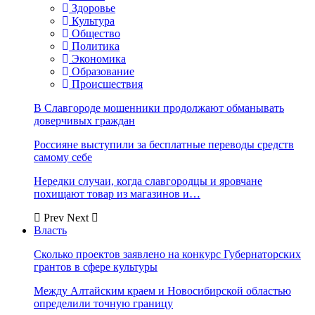
Здоровье
Культура
Общество
Политика
Экономика
Образование
Происшествия
В Славгороде мошенники продолжают обманывать
доверчивых граждан
Россияне выступили за бесплатные переводы средств
самому себе
Нередки случаи, когда славгородцы и яровчане
похищают товар из магазинов и…
Prev
Next
Власть
Сколько проектов заявлено на конкурс Губернаторских
грантов в сфере культуры
Между Алтайским краем и Новосибирской областью
определили точную границу