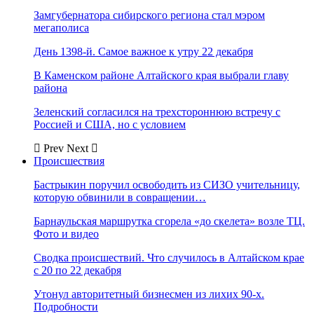
Замгубернатора сибирского региона стал мэром
мегаполиса
День 1398-й. Самое важное к утру 22 декабря
В Каменском районе Алтайского края выбрали главу
района
Зеленский согласился на трехстороннюю встречу с
Россией и США, но с условием
Prev
Next
Происшествия
Бастрыкин поручил освободить из СИЗО учительницу,
которую обвинили в совращении…
Барнаульская маршрутка сгорела «до скелета» возле ТЦ.
Фото и видео
Сводка происшествий. Что случилось в Алтайском крае
с 20 по 22 декабря
Утонул авторитетный бизнесмен из лихих 90-х.
Подробности