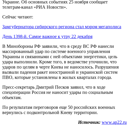
Украине. Об основных событиях 25 ноября сообщает
телеграм-канал «РИА Новости».
Сейчас читают:
Замгубернатора сибирского региона стал мэром мегаполиса
День 1398-й. Самое важное к утру 22 декабря
В Минобороны РФ заявили, что в среду ВС РФ нанесли
массированный удар по системе военного управления
Украины и связанными с ней объектами энергетики, цель
удара выполнили. Кроме того, в ведомстве уточнили, что
ударов по целям в черте Киева не наносилось. Разрушения
вызвали падения ракет иностранной и украинской систем
ПВО, которые установлены в жилых кварталах города.
Пресс-секретарь Дмитрий Песков заявил, что в ходе
спецоперации Россия не наносит удары по социальным
объектам.
По результатам переговоров еще 50 российских военных
вернулись с подконтрольной Киеву территории.
Источник:
www.ap22.ru