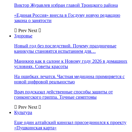
Виктор Журавлев избран главой Троицкого района
«Единая Россия» внесла в Госдуму новую редакцию
закона о занятости
Prev
Next
Здоровье
Новый год без последствий. Почему праздничные
каникулы становятся испытанием для…
Маникюр как в салоне к Новому году 2026 в домашних
условиях. Советы красоты
На ошибках лечатся. Частная медицина примиряется с
новой цифровой реальностью
Врач подсказал действенные способы защиты от
гонконгского гриппа. Точные симптомы
Prev
Next
Культура
Еще один алтайский кинозал присоединился к проекту
«Пушкинская карта»