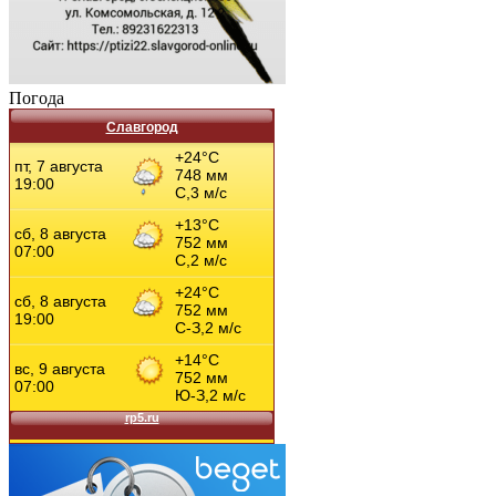
Погода
Славгород