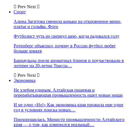
Prev
Next
Спорт
Алина Загитова сменила коньки на откровенное мини-
платье и гольфы. Фото
Футболист чуть не свернул шею, когда радовался голу
Ротенберг объяснил, почему в России футбол любят
больше хоккея
Барнаульцы поели ароматных блинов и поучаствовали в
лотерее на 20-летии Трассы…
Prev
Next
Экономика
Не хлебом единым. Алтайская пищевая и
перерабатывающая промышленность ищет новые ниши
И не одно «Но!» Как экономика края прожила еще один
год в условиях поиска новых…
Прихорошилась. Министр промышленности Алтайского
края — о том, как изменился реальный…