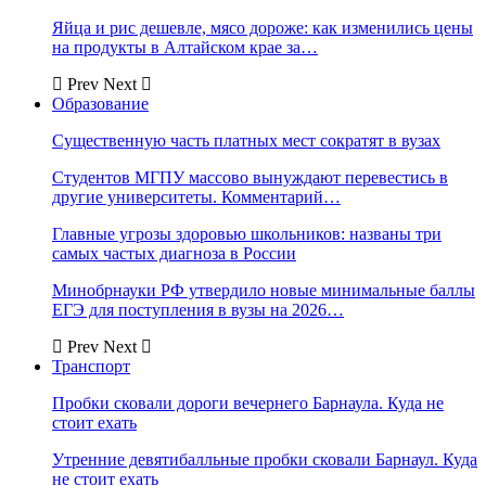
Яйца и рис дешевле, мясо дороже: как изменились цены
на продукты в Алтайском крае за…
Prev
Next
Образование
Существенную часть платных мест сократят в вузах
Студентов МГПУ массово вынуждают перевестись в
другие университеты. Комментарий…
Главные угрозы здоровью школьников: названы три
самых частых диагноза в России
Минобрнауки РФ утвердило новые минимальные баллы
ЕГЭ для поступления в вузы на 2026…
Prev
Next
Транспорт
Пробки сковали дороги вечернего Барнаула. Куда не
стоит ехать
Утренние девятибалльные пробки сковали Барнаул. Куда
не стоит ехать