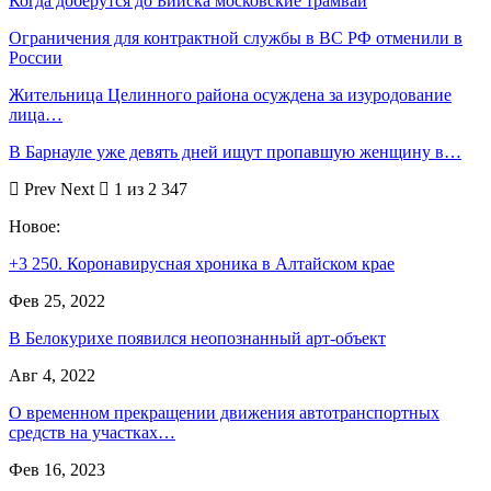
Когда доберутся до Бийска московские трамваи
Ограничения для контрактной службы в ВС РФ отменили в
России
Жительница Целинного района осуждена за изуродование
лица…
В Барнауле уже девять дней ищут пропавшую женщину в…
Prev
Next
1 из 2 347
Новое:
+3 250. Коронавирусная хроника в Алтайском крае
Фев 25, 2022
В Белокурихе появился неопознанный арт-объект
Авг 4, 2022
О временном прекращении движения автотранспортных
средств на участках…
Фев 16, 2023