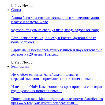
Prev
Next
Спорт
Алина Загитова сменила коньки на откровенное мини-
платье и гольфы. Фото
Футболист чуть не свернул шею, когда радовался голу
Ротенберг объяснил, почему в России футбол любят
больше хоккея
Барнаульцы поели ароматных блинов и поучаствовали в
лотерее на 20-летии Трассы…
Prev
Next
Экономика
Не хлебом единым. Алтайская пищевая и
перерабатывающая промышленность ищет новые ниши
И не одно «Но!» Как экономика края прожила еще один
год в условиях поиска новых…
Прихорошилась. Министр промышленности Алтайского
края — о том, как изменился реальный…