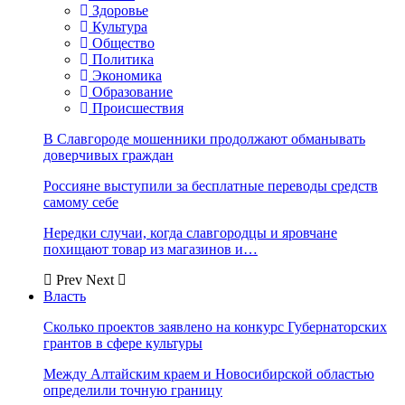
Здоровье
Культура
Общество
Политика
Экономика
Образование
Происшествия
В Славгороде мошенники продолжают обманывать
доверчивых граждан
Россияне выступили за бесплатные переводы средств
самому себе
Нередки случаи, когда славгородцы и яровчане
похищают товар из магазинов и…
Prev
Next
Власть
Сколько проектов заявлено на конкурс Губернаторских
грантов в сфере культуры
Между Алтайским краем и Новосибирской областью
определили точную границу