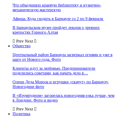
Что объединяло краевую библиотеку и кузнечно-
механическую мастерскую
Афиша. Куда сходить в Барнауле со 2 по 9 февраля
В барнаульском музее пройдет лекция о древних
крепостях Горного Алтая
Prev
Next
Общество
Центральный район Барнаула засверкал огнями и уже в
шаге от Нового года. Фото
Клиенты идут за любовью. Предприниматели
поделились советами, как начать дело в…
Олени Деда Мороза и игрушки «скачут» по Барнаулу.
Новогодние фото
В «Изумрудном» загорелась новогодняя елка лучше, чем
в Лондоне. Фото и видео
Prev
Next
Политика