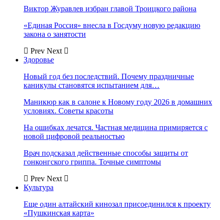
Виктор Журавлев избран главой Троицкого района
«Единая Россия» внесла в Госдуму новую редакцию
закона о занятости
Prev
Next
Здоровье
Новый год без последствий. Почему праздничные
каникулы становятся испытанием для…
Маникюр как в салоне к Новому году 2026 в домашних
условиях. Советы красоты
На ошибках лечатся. Частная медицина примиряется с
новой цифровой реальностью
Врач подсказал действенные способы защиты от
гонконгского гриппа. Точные симптомы
Prev
Next
Культура
Еще один алтайский кинозал присоединился к проекту
«Пушкинская карта»