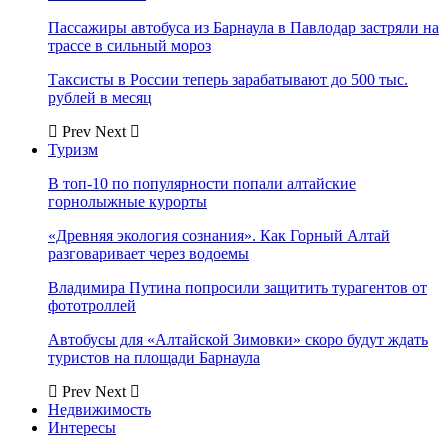
Пассажиры автобуса из Барнаула в Павлодар застряли на
трассе в сильный мороз
Таксисты в России теперь зарабатывают до 500 тыс.
рублей в месяц
Prev
Next
Туризм
В топ-10 по популярности попали алтайские
горнолыжные курорты
«Древняя экология сознания». Как Горный Алтай
разговаривает через водоемы
Владимира Путина попросили защитить турагентов от
фототроллей
Автобусы для «Алтайской Зимовки» скоро будут ждать
туристов на площади Барнаула
Prev
Next
Недвижимость
Интересы