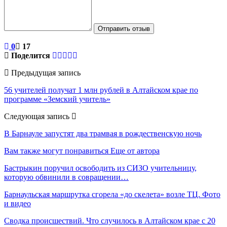
Отправить отзыв
0
17
Поделится
Предыдущая запись
56 учителей получат 1 млн рублей в Алтайском крае по
программе «Земский учитель»
Следующая запись
В Барнауле запустят два трамвая в рождественскую ночь
Вам также могут понравиться
Еще от автора
Бастрыкин поручил освободить из СИЗО учительницу,
которую обвинили в совращении…
Барнаульская маршрутка сгорела «до скелета» возле ТЦ. Фото
и видео
Сводка происшествий. Что случилось в Алтайском крае с 20