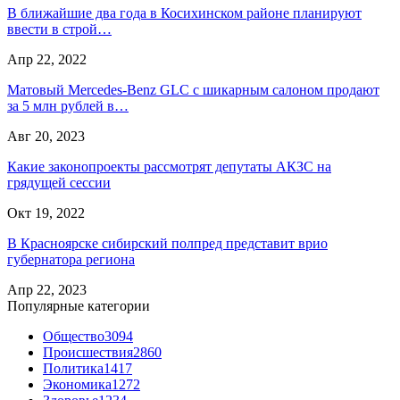
В ближайшие два года в Косихинском районе планируют
ввести в строй…
Апр 22, 2022
Матовый Mercedes-Benz GLC с шикарным салоном продают
за 5 млн рублей в…
Авг 20, 2023
Какие законопроекты рассмотрят депутаты АКЗС на
грядущей сессии
Окт 19, 2022
В Красноярске сибирский полпред представит врио
губернатора региона
Апр 22, 2023
Популярные категории
Общество
3094
Происшествия
2860
Политика
1417
Экономика
1272