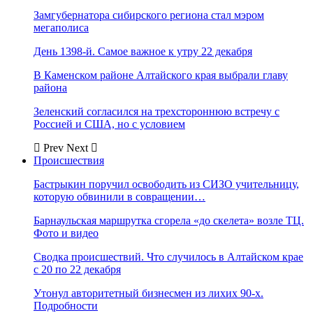
Замгубернатора сибирского региона стал мэром
мегаполиса
День 1398-й. Самое важное к утру 22 декабря
В Каменском районе Алтайского края выбрали главу
района
Зеленский согласился на трехстороннюю встречу с
Россией и США, но с условием
Prev
Next
Происшествия
Бастрыкин поручил освободить из СИЗО учительницу,
которую обвинили в совращении…
Барнаульская маршрутка сгорела «до скелета» возле ТЦ.
Фото и видео
Сводка происшествий. Что случилось в Алтайском крае
с 20 по 22 декабря
Утонул авторитетный бизнесмен из лихих 90-х.
Подробности