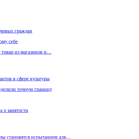
чивых граждан
ому себе
 товар из магазинов и…
антов в сфере культуры
еделили точную границу
а о занятости
улы становятся испытанием для…