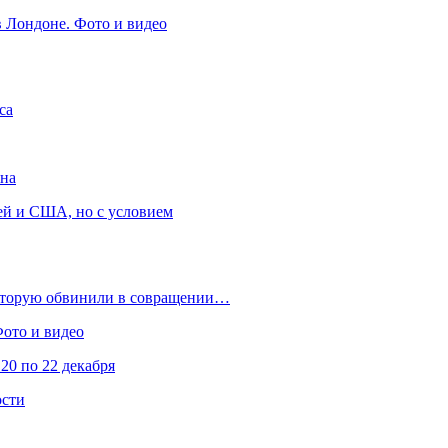
в Лондоне. Фото и видео
са
она
ей и США, но с условием
которую обвинили в совращении…
Фото и видео
20 по 22 декабря
ости