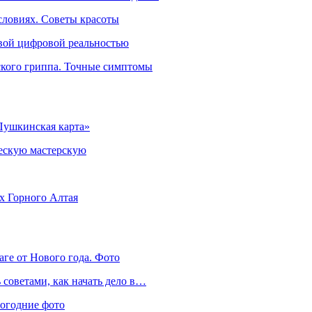
словиях. Советы красоты
овой цифровой реальностью
ского гриппа. Точные симптомы
Пушкинская карта»
ческую мастерскую
ях Горного Алтая
аге от Нового года. Фото
советами, как начать дело в…
вогодние фото