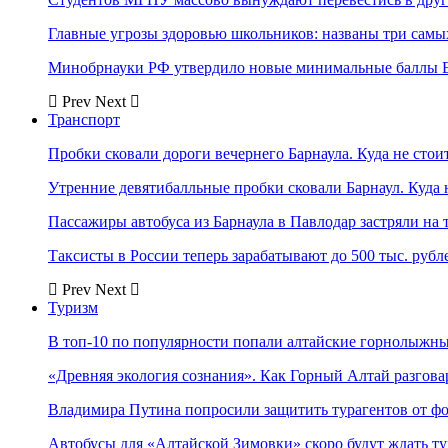
Главные угрозы здоровью школьников: названы три самых
Минобрнауки РФ утвердило новые минимальные баллы Е
Prev
Next
Транспорт
Пробки сковали дороги вечернего Барнаула. Куда не стоит
Утренние девятибалльные пробки сковали Барнаул. Куда н
Пассажиры автобуса из Барнаула в Павлодар застряли на 
Таксисты в России теперь зарабатывают до 500 тыс. рубл
Prev
Next
Туризм
В топ-10 по популярности попали алтайские горнолыжн
«Древняя экология сознания». Как Горный Алтай разгова
Владимира Путина попросили защитить турагентов от ф
Автобусы для «Алтайской Зимовки» скоро будут ждать ту