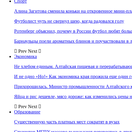
Спорт
Алина Загитова сменила коньки на откровенное мини-пл
Футболист чуть не свернул шею, когда радовался голу
Ротенберг объяснил, почему в России футбол любят боль
Барнаульцы поели ароматных блинов и поучаствовали в 
Prev
Next
Экономика
Не хлебом единым. Алтайская пищевая и перерабатыва
И не одно «Но!» Как экономика края прожила еще один 
Прихорошилась. Министр промышленности Алтайского к
Яйца и рис дешевле, мясо дороже: как изменились цены 
Prev
Next
Образование
Существенную часть платных мест сократят в вузах
Студентов МГПУ массово вынуждают перевестись в дру