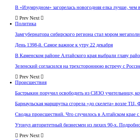
В «Изумрудном» загорелась новогодняя елка лучше, чем 
Prev
Next
Политика
Замгубернатора сибирского региона стал мэром мегаполи
День 1398-й. Самое важное к утру 22 декабря
В Каменском районе Алтайского края выбрали главу рай
Зеленский согласился на трехстороннюю встречу с Росси
Prev
Next
Происшествия
Бастрыкин поручил освободить из СИЗО учительницу, 
Барнаульская маршрутка сгорела «до скелета» возле ТЦ. 
Сводка происшествий. Что случилось в Алтайском крае с 
Утонул авторитетный бизнесмен из лихих 90-х. Подробн
Prev
Next