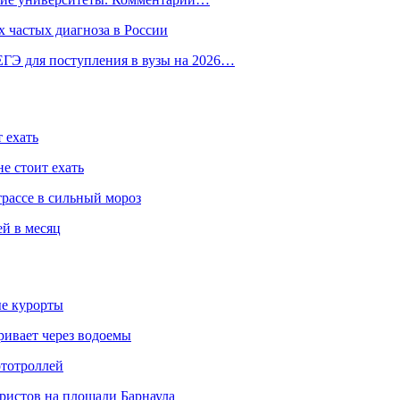
 частых диагноза в России
ГЭ для поступления в вузы на 2026…
 ехать
е стоит ехать
трассе в сильный мороз
ей в месяц
ые курорты
ривает через водоемы
ототроллей
ристов на площади Барнаула