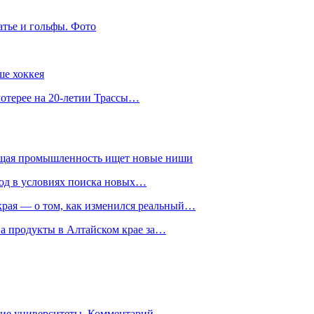
атье и гольфы. Фото
ше хоккея
лотерее на 20-летии Трассы…
ющая промышленность ищет новые ниши
год в условиях поиска новых…
рая — о том, как изменился реальный…
на продукты в Алтайском крае за…
гие университеты. Комментарий…