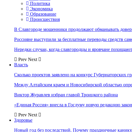
Политика
Экономика
Образование
Происшествия
В Славгороде мошенники продолжают обманывать довер
Россияне выступили за бесплатные переводы средств сам
Нередки случаи, когда славгородцы и яровчане похищают
Prev
Next
Власть
Сколько проектов заявлено на конкурс Губернаторских гр
Между Алтайским краем и Новосибирской областью опр
Виктор Журавлев избран главой Троицкого района
«Единая Россия» внесла в Госдуму новую редакцию закон
Prev
Next
Здоровье
Новый год без последствий. Почему праздничные каник