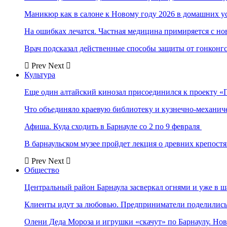
Маникюр как в салоне к Новому году 2026 в домашних у
На ошибках лечатся. Частная медицина примиряется с н
Врач подсказал действенные способы защиты от гонконг
Prev
Next
Культура
Еще один алтайский кинозал присоединился к проекту «
Что объединяло краевую библиотеку и кузнечно-механи
Афиша. Куда сходить в Барнауле со 2 по 9 февраля
В барнаульском музее пройдет лекция о древних крепост
Prev
Next
Общество
Центральный район Барнаула засверкал огнями и уже в ш
Клиенты идут за любовью. Предприниматели поделились 
Олени Деда Мороза и игрушки «скачут» по Барнаулу. Но