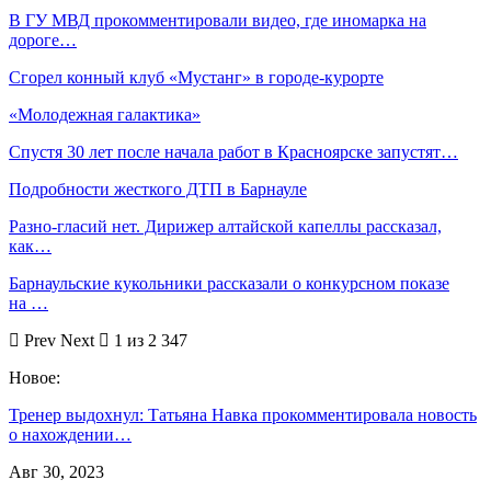
В ГУ МВД прокомментировали видео, где иномарка на
дороге…
Сгорел конный клуб «Мустанг» в городе-курорте
«Молодежная галактика»
Спустя 30 лет после начала работ в Красноярске запустят…
Подробности жесткого ДТП в Барнауле
Разно-гласий нет. Дирижер алтайской капеллы рассказал,
как…
Барнаульские кукольники рассказали о конкурсном показе
на …
Prev
Next
1 из 2 347
Новое:
Тренер выдохнул: Татьяна Навка прокомментировала новость
о нахождении…
Авг 30, 2023