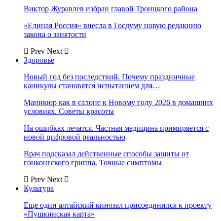
Виктор Журавлев избран главой Троицкого района
«Единая Россия» внесла в Госдуму новую редакцию
закона о занятости
Prev
Next
Здоровье
Новый год без последствий. Почему праздничные
каникулы становятся испытанием для…
Маникюр как в салоне к Новому году 2026 в домашних
условиях. Советы красоты
На ошибках лечатся. Частная медицина примиряется с
новой цифровой реальностью
Врач подсказал действенные способы защиты от
гонконгского гриппа. Точные симптомы
Prev
Next
Культура
Еще один алтайский кинозал присоединился к проекту
«Пушкинская карта»