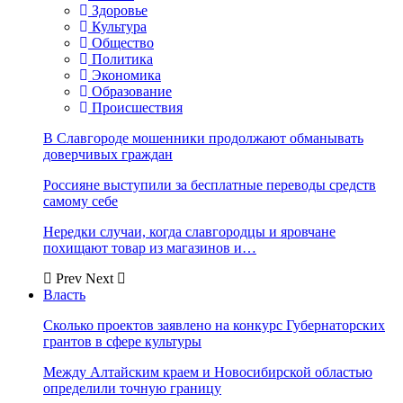
Здоровье
Культура
Общество
Политика
Экономика
Образование
Происшествия
В Славгороде мошенники продолжают обманывать
доверчивых граждан
Россияне выступили за бесплатные переводы средств
самому себе
Нередки случаи, когда славгородцы и яровчане
похищают товар из магазинов и…
Prev
Next
Власть
Сколько проектов заявлено на конкурс Губернаторских
грантов в сфере культуры
Между Алтайским краем и Новосибирской областью
определили точную границу