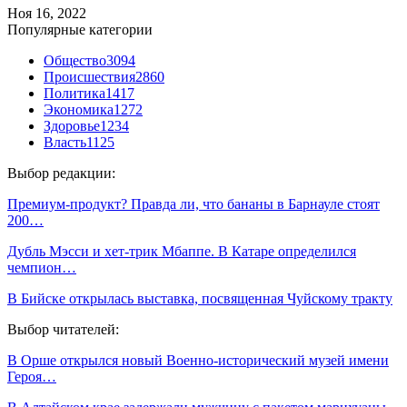
Ноя 16, 2022
Популярные категории
Общество
3094
Происшествия
2860
Политика
1417
Экономика
1272
Здоровье
1234
Власть
1125
Выбор редакции:
Премиум-продукт? Правда ли, что бананы в Барнауле стоят
200…
Дубль Мэсси и хет-трик Мбаппе. В Катаре определился
чемпион…
В Бийске открылась выставка, посвященная Чуйскому тракту
Выбор читателей:
В Орше открылся новый Военно-исторический музей имени
Героя…