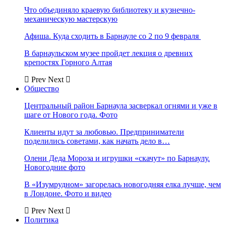
Что объединяло краевую библиотеку и кузнечно-
механическую мастерскую
Афиша. Куда сходить в Барнауле со 2 по 9 февраля
В барнаульском музее пройдет лекция о древних
крепостях Горного Алтая
Prev
Next
Общество
Центральный район Барнаула засверкал огнями и уже в
шаге от Нового года. Фото
Клиенты идут за любовью. Предприниматели
поделились советами, как начать дело в…
Олени Деда Мороза и игрушки «скачут» по Барнаулу.
Новогодние фото
В «Изумрудном» загорелась новогодняя елка лучше, чем
в Лондоне. Фото и видео
Prev
Next
Политика