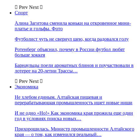
Prev
Next
Спорт
Алина Загитова сменила коньки на откровенное мини-
платье и гольфы. Фото
Футболист чуть не свернул шею, когда радовался голу
Ротенберг объяснил, почему в России футбол любят
больше хоккея
Барнаульцы поели ароматных блинов и поучаствовали в
лотерее на 20-летии Трассы…
Prev
Next
Экономика
Не хлебом единым. Алтайская пищевая и
перерабатывающая промышленность ищет новые ниши
И не одно «Но!» Как экономика края прожила еще один
год в условиях поиска новых…
Прихорошилась. Министр промышленности Алтайского
края — о том, как изменился реальный…