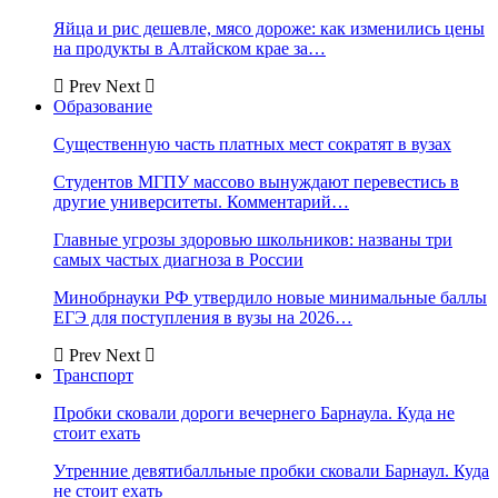
Яйца и рис дешевле, мясо дороже: как изменились цены
на продукты в Алтайском крае за…
Prev
Next
Образование
Существенную часть платных мест сократят в вузах
Студентов МГПУ массово вынуждают перевестись в
другие университеты. Комментарий…
Главные угрозы здоровью школьников: названы три
самых частых диагноза в России
Минобрнауки РФ утвердило новые минимальные баллы
ЕГЭ для поступления в вузы на 2026…
Prev
Next
Транспорт
Пробки сковали дороги вечернего Барнаула. Куда не
стоит ехать
Утренние девятибалльные пробки сковали Барнаул. Куда
не стоит ехать