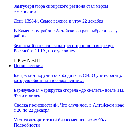
Замгубернатора сибирского региона стал мэром
мегаполиса
День 1398-й. Самое важное к утру 22 декабря
В Каменском районе Алтайского края выбрали главу
района
Зеленский согласился на трехстороннюю встречу с
Россией и США, но с условием
Prev
Next
Происшествия
Бастрыкин поручил освободить из СИЗО учительницу,
которую обвинили в совращении…
Барнаульская маршрутка сгорела «до скелета» возле ТЦ.
Фото и видео
Сводка происшествий. Что случилось в Алтайском крае
с 20 по 22 декабря
Утонул авторитетный бизнесмен из лихих 90-х.
Подробности