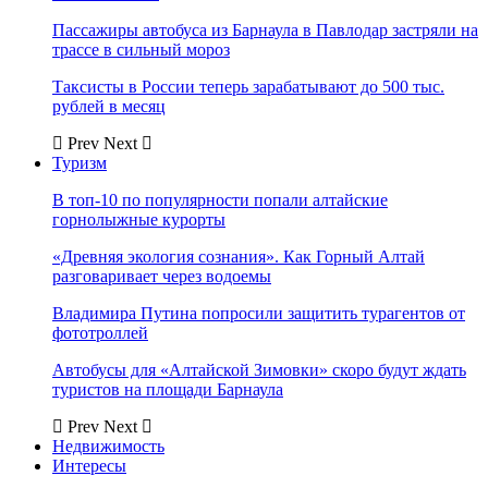
Пассажиры автобуса из Барнаула в Павлодар застряли на
трассе в сильный мороз
Таксисты в России теперь зарабатывают до 500 тыс.
рублей в месяц
Prev
Next
Туризм
В топ-10 по популярности попали алтайские
горнолыжные курорты
«Древняя экология сознания». Как Горный Алтай
разговаривает через водоемы
Владимира Путина попросили защитить турагентов от
фототроллей
Автобусы для «Алтайской Зимовки» скоро будут ждать
туристов на площади Барнаула
Prev
Next
Недвижимость
Интересы