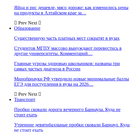
Яйца и рис дешевле, мясо дороже: как изменились цены
на продукты в Алтайском крае за…
Prev
Next
Образование
Существенную часть платных мест сократят в вузах
Студентов МГПУ массово вынуждают перевестись в
другие университеты. Комментарий…
Главные угрозы здоровью школьников: названы три
самых частых диагноза в России
Минобрнауки РФ утвердило новые минимальные баллы
ЕГЭ для поступления в вузы на 2026…
Prev
Next
Транспорт
Пробки сковали дороги вечернего Барнаула. Куда не
стоит ехать
Утренние девятибалльные пробки сковали Барнаул. Куда
не стоит ехать