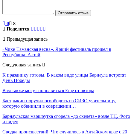
Отправить отзыв
0
8
Поделится
Предыдущая запись
«Чике-Таманская весна». Яркий фестиваль прошел в
Республике Алтай
Следующая запись
К празднику готовы. В каком виде улицы Барнаула встретят
День Победы
Вам также могут понравиться
Еще от автора
Бастрыкин поручил освободить из СИЗО учительницу,
которую обвинили в совращении…
Барнаульская маршрутка сгорела «до скелета» возле ТЦ. Фото
и видео
Сводка происшествий. Что случилось в Алтайском крае с 20