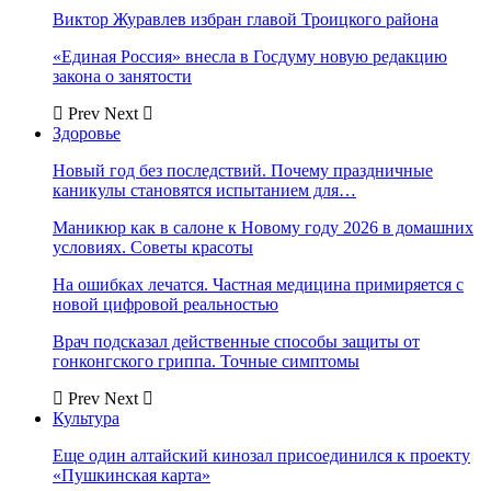
Виктор Журавлев избран главой Троицкого района
«Единая Россия» внесла в Госдуму новую редакцию
закона о занятости
Prev
Next
Здоровье
Новый год без последствий. Почему праздничные
каникулы становятся испытанием для…
Маникюр как в салоне к Новому году 2026 в домашних
условиях. Советы красоты
На ошибках лечатся. Частная медицина примиряется с
новой цифровой реальностью
Врач подсказал действенные способы защиты от
гонконгского гриппа. Точные симптомы
Prev
Next
Культура
Еще один алтайский кинозал присоединился к проекту
«Пушкинская карта»