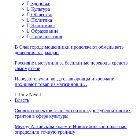
Здоровье
Культура
Общество
Политика
Экономика
Образование
Происшествия
В Славгороде мошенники продолжают обманывать
доверчивых граждан
Россияне выступили за бесплатные переводы средств
самому себе
Нередки случаи, когда славгородцы и яровчане
похищают товар из магазинов и…
Prev
Next
Власть
Сколько проектов заявлено на конкурс Губернаторских
грантов в сфере культуры
Между Алтайским краем и Новосибирской областью
определили точную границу