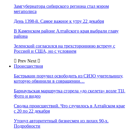
Замгубернатора сибирского региона стал мэром
мегаполиса
День 1398-й. Самое важное к утру 22 декабря
В Каменском районе Алтайского края выбрали главу
района
Зеленский согласился на трехстороннюю встречу с
Россией и США, но с условием
Prev
Next
Происшествия
Бастрыкин поручил освободить из СИЗО учительницу,
которую обвинили в совращении…
Барнаульская маршрутка сгорела «до скелета» возле ТЦ.
Фото и видео
Сводка происшествий. Что случилось в Алтайском крае
с 20 по 22 декабря
Утонул авторитетный бизнесмен из лихих 90-х.
Подробности