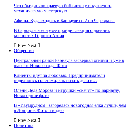
Что объединяло краевую библиотеку и кузнечно-
механическую мастерскую
Афиша. Куда сходить в Барнауле со 2 по 9 февраля
В барнаульском музее пройдет лекция о древних
крепостях Горного Алтая
Prev
Next
Общество
Центральный район Барнаула засверкал огнями и уже в
шаге от Нового года. Фото
Клиенты идут за любовью. Предприниматели
поделились советами, как начать дело в…
Олени Деда Мороза и игрушки «скачут» по Барнаулу.
Новогодние фото
В «Изумрудном» загорелась новогодняя елка лучше, чем
в Лондоне. Фото и видео
Prev
Next
Политика