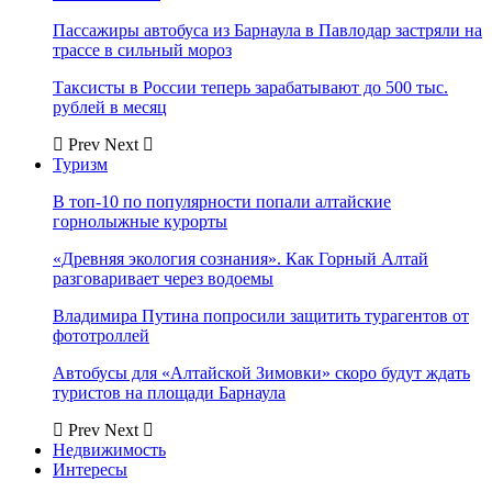
Пассажиры автобуса из Барнаула в Павлодар застряли на
трассе в сильный мороз
Таксисты в России теперь зарабатывают до 500 тыс.
рублей в месяц
Prev
Next
Туризм
В топ-10 по популярности попали алтайские
горнолыжные курорты
«Древняя экология сознания». Как Горный Алтай
разговаривает через водоемы
Владимира Путина попросили защитить турагентов от
фототроллей
Автобусы для «Алтайской Зимовки» скоро будут ждать
туристов на площади Барнаула
Prev
Next
Недвижимость
Интересы