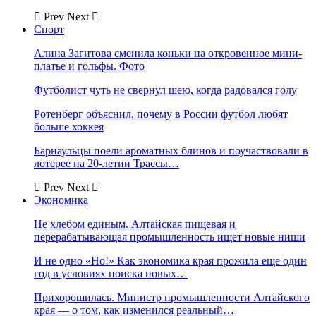
Prev
Next
Спорт
Алина Загитова сменила коньки на откровенное мини-
платье и гольфы. Фото
Футболист чуть не свернул шею, когда радовался голу
Ротенберг объяснил, почему в России футбол любят
больше хоккея
Барнаульцы поели ароматных блинов и поучаствовали в
лотерее на 20-летии Трассы…
Prev
Next
Экономика
Не хлебом единым. Алтайская пищевая и
перерабатывающая промышленность ищет новые ниши
И не одно «Но!» Как экономика края прожила еще один
год в условиях поиска новых…
Прихорошилась. Министр промышленности Алтайского
края — о том, как изменился реальный…