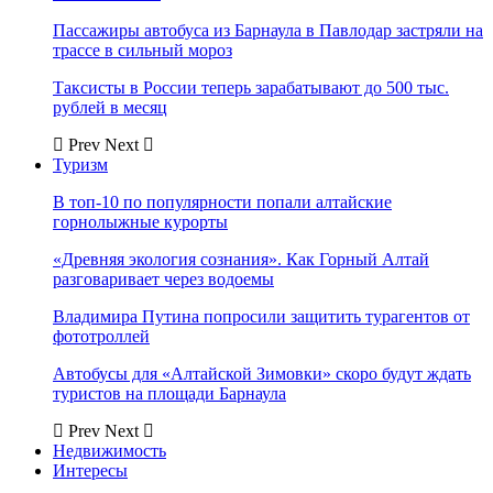
Пассажиры автобуса из Барнаула в Павлодар застряли на
трассе в сильный мороз
Таксисты в России теперь зарабатывают до 500 тыс.
рублей в месяц
Prev
Next
Туризм
В топ-10 по популярности попали алтайские
горнолыжные курорты
«Древняя экология сознания». Как Горный Алтай
разговаривает через водоемы
Владимира Путина попросили защитить турагентов от
фототроллей
Автобусы для «Алтайской Зимовки» скоро будут ждать
туристов на площади Барнаула
Prev
Next
Недвижимость
Интересы