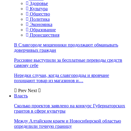
Здоровье
Культура
Общество
Политика
Экономика
Образование
Происшествия
В Славгороде мошенники продолжают обманывать
доверчивых граждан
Россияне выступили за бесплатные переводы средств
самому себе
Нередки случаи, когда славгородцы и яровчане
похищают товар из магазинов и…
Prev
Next
Власть
Сколько проектов заявлено на конкурс Губернаторских
грантов в сфере культуры
Между Алтайским краем и Новосибирской областью
определили точную границу