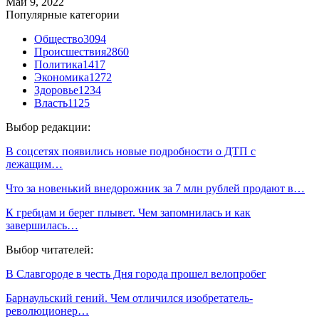
Май 9, 2022
Популярные категории
Общество
3094
Происшествия
2860
Политика
1417
Экономика
1272
Здоровье
1234
Власть
1125
Выбор редакции:
В соцсетях появились новые подробности о ДТП с
лежащим…
Что за новенький внедорожник за 7 млн рублей продают в…
К гребцам и берег плывет. Чем запомнилась и как
завершилась…
Выбор читателей:
В Славгороде в честь Дня города прошел велопробег
Барнаульский гений. Чем отличился изобретатель-
революционер…