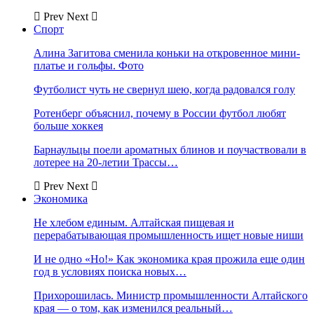
Prev
Next
Спорт
Алина Загитова сменила коньки на откровенное мини-
платье и гольфы. Фото
Футболист чуть не свернул шею, когда радовался голу
Ротенберг объяснил, почему в России футбол любят
больше хоккея
Барнаульцы поели ароматных блинов и поучаствовали в
лотерее на 20-летии Трассы…
Prev
Next
Экономика
Не хлебом единым. Алтайская пищевая и
перерабатывающая промышленность ищет новые ниши
И не одно «Но!» Как экономика края прожила еще один
год в условиях поиска новых…
Прихорошилась. Министр промышленности Алтайского
края — о том, как изменился реальный…