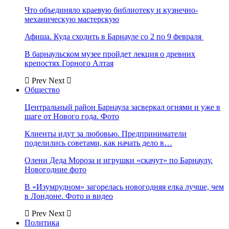
Что объединяло краевую библиотеку и кузнечно-
механическую мастерскую
Афиша. Куда сходить в Барнауле со 2 по 9 февраля
В барнаульском музее пройдет лекция о древних
крепостях Горного Алтая
Prev
Next
Общество
Центральный район Барнаула засверкал огнями и уже в
шаге от Нового года. Фото
Клиенты идут за любовью. Предприниматели
поделились советами, как начать дело в…
Олени Деда Мороза и игрушки «скачут» по Барнаулу.
Новогодние фото
В «Изумрудном» загорелась новогодняя елка лучше, чем
в Лондоне. Фото и видео
Prev
Next
Политика