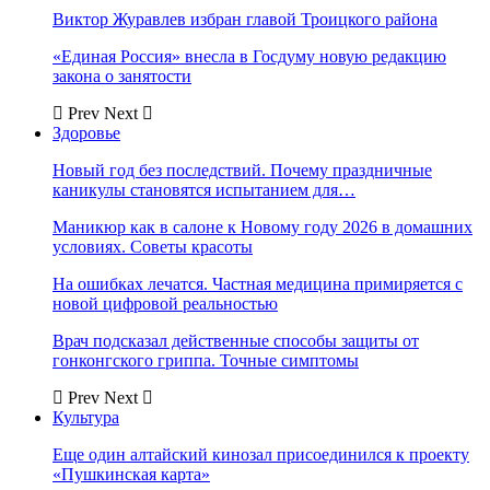
Виктор Журавлев избран главой Троицкого района
«Единая Россия» внесла в Госдуму новую редакцию
закона о занятости
Prev
Next
Здоровье
Новый год без последствий. Почему праздничные
каникулы становятся испытанием для…
Маникюр как в салоне к Новому году 2026 в домашних
условиях. Советы красоты
На ошибках лечатся. Частная медицина примиряется с
новой цифровой реальностью
Врач подсказал действенные способы защиты от
гонконгского гриппа. Точные симптомы
Prev
Next
Культура
Еще один алтайский кинозал присоединился к проекту
«Пушкинская карта»