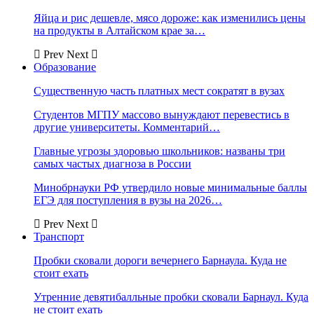
Яйца и рис дешевле, мясо дороже: как изменились цены
на продукты в Алтайском крае за…
Prev
Next
Образование
Существенную часть платных мест сократят в вузах
Студентов МГПУ массово вынуждают перевестись в
другие университеты. Комментарий…
Главные угрозы здоровью школьников: названы три
самых частых диагноза в России
Минобрнауки РФ утвердило новые минимальные баллы
ЕГЭ для поступления в вузы на 2026…
Prev
Next
Транспорт
Пробки сковали дороги вечернего Барнаула. Куда не
стоит ехать
Утренние девятибалльные пробки сковали Барнаул. Куда
не стоит ехать