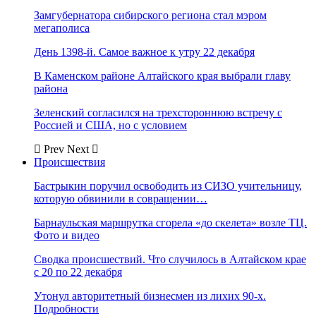
Замгубернатора сибирского региона стал мэром
мегаполиса
День 1398-й. Самое важное к утру 22 декабря
В Каменском районе Алтайского края выбрали главу
района
Зеленский согласился на трехстороннюю встречу с
Россией и США, но с условием
Prev
Next
Происшествия
Бастрыкин поручил освободить из СИЗО учительницу,
которую обвинили в совращении…
Барнаульская маршрутка сгорела «до скелета» возле ТЦ.
Фото и видео
Сводка происшествий. Что случилось в Алтайском крае
с 20 по 22 декабря
Утонул авторитетный бизнесмен из лихих 90-х.
Подробности