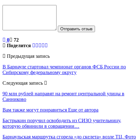
Отправить отзыв
0
72
Поделится
Предыдущая запись
В Барнауле стартовал чемпионат органов ФСБ России по
Сибирскому федеральному округу
Следующая запись
90 млн рублей направят на ремонт центральной улицы в
Санниково
Вам также могут понравиться
Еще от автора
Бастрыкин поручил освободить из СИЗО учительницу,
которую обвинили в совращении…
Барнаульская маршрутка сгорела «до скелета» возле ТЦ. Фото