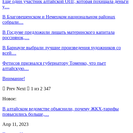
Еще один участник алтайской ОПГ, которая похищала деньги
у…
В Благовещенском и Немецком национальном районах
собрали…
В Госдуме предложили лишать материнского капитала
россиянок,…
В Барнауле выбрали лучшие произведения художников со
всей…
Фетисов признался губернатору Томенко, что пьет
алтайскую…
Внимание!
Prev
Next
1 из 2 347
Новое:
В алтайском ведомстве объяснили, почему ЖКХ-тарифы
повысились больше,…
Апр 11, 2023