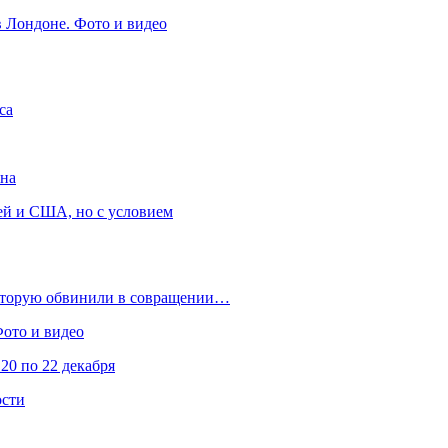
в Лондоне. Фото и видео
са
она
ей и США, но с условием
которую обвинили в совращении…
Фото и видео
20 по 22 декабря
ости