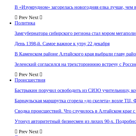
В «Изумрудном» загорелась новогодняя елка лучше, чем 
Prev
Next
Политика
Замгубернатора сибирского региона стал мэром мегаполи
День 1398-й. Самое важное к утру 22 декабря
В Каменском районе Алтайского края выбрали главу рай
Зеленский согласился на трехстороннюю встречу с Росси
Prev
Next
Происшествия
Бастрыкин поручил освободить из СИЗО учительницу, 
Барнаульская маршрутка сгорела «до скелета» возле ТЦ. 
Сводка происшествий. Что случилось в Алтайском крае с 
Утонул авторитетный бизнесмен из лихих 90-х. Подробн
Prev
Next