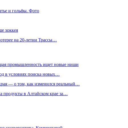
атье и гольфы. Фото
ше хоккея
лотерее на 20-летии Трассы…
ющая промышленность ищет новые ниши
год в условиях поиска новых…
рая — о том, как изменился реальный…
на продукты в Алтайском крае за…
гие университеты. Комментарий…