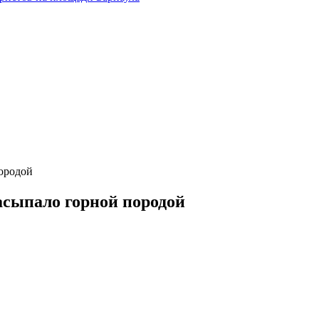
ородой
асыпало горной породой