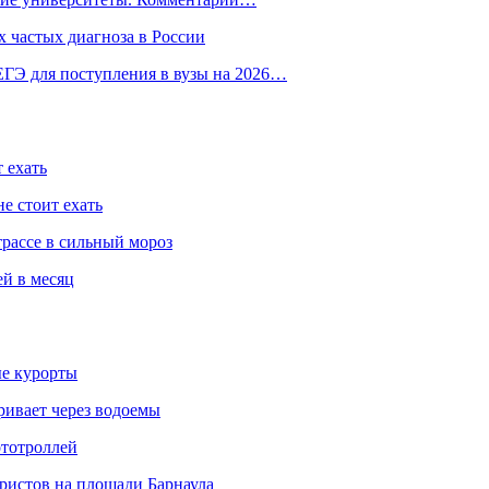
 частых диагноза в России
ГЭ для поступления в вузы на 2026…
 ехать
е стоит ехать
трассе в сильный мороз
ей в месяц
ые курорты
ривает через водоемы
ототроллей
ристов на площади Барнаула