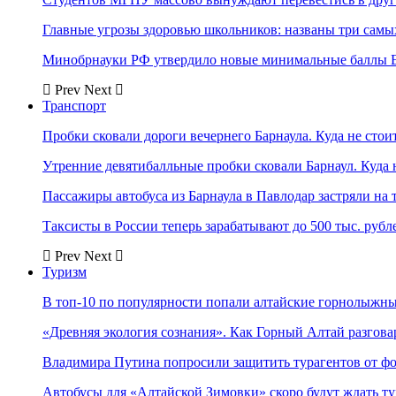
Главные угрозы здоровью школьников: названы три самых
Минобрнауки РФ утвердило новые минимальные баллы Е
Prev
Next
Транспорт
Пробки сковали дороги вечернего Барнаула. Куда не стоит
Утренние девятибалльные пробки сковали Барнаул. Куда н
Пассажиры автобуса из Барнаула в Павлодар застряли на 
Таксисты в России теперь зарабатывают до 500 тыс. рубл
Prev
Next
Туризм
В топ-10 по популярности попали алтайские горнолыжн
«Древняя экология сознания». Как Горный Алтай разгова
Владимира Путина попросили защитить турагентов от ф
Автобусы для «Алтайской Зимовки» скоро будут ждать ту