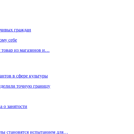
чивых граждан
ому себе
 товар из магазинов и…
антов в сфере культуры
еделили точную границу
а о занятости
улы становятся испытанием для…