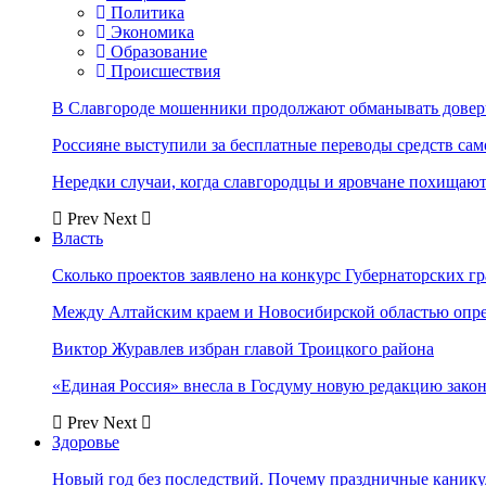
Политика
Экономика
Образование
Происшествия
В Славгороде мошенники продолжают обманывать довер
Россияне выступили за бесплатные переводы средств сам
Нередки случаи, когда славгородцы и яровчане похищают
Prev
Next
Власть
Сколько проектов заявлено на конкурс Губернаторских гр
Между Алтайским краем и Новосибирской областью опр
Виктор Журавлев избран главой Троицкого района
«Единая Россия» внесла в Госдуму новую редакцию закон
Prev
Next
Здоровье
Новый год без последствий. Почему праздничные каник