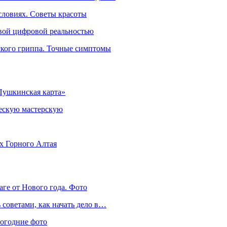
словиях. Советы красоты
овой цифровой реальностью
ского гриппа. Точные симптомы
Пушкинская карта»
ческую мастерскую
ях Горного Алтая
аге от Нового года. Фото
советами, как начать дело в…
вогодние фото