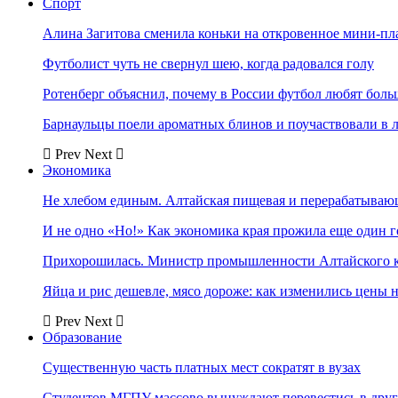
Спорт
Алина Загитова сменила коньки на откровенное мини-пл
Футболист чуть не свернул шею, когда радовался голу
Ротенберг объяснил, почему в России футбол любят боль
Барнаульцы поели ароматных блинов и поучаствовали в 
Prev
Next
Экономика
Не хлебом единым. Алтайская пищевая и перерабатыва
И не одно «Но!» Как экономика края прожила еще один 
Прихорошилась. Министр промышленности Алтайского к
Яйца и рис дешевле, мясо дороже: как изменились цены 
Prev
Next
Образование
Существенную часть платных мест сократят в вузах
Студентов МГПУ массово вынуждают перевестись в дру