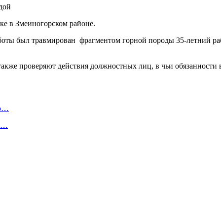
ке в Змеиногорском районе.
работы был травмирован фрагментом горной породы 35-летний р
также проверяют действия должностных лиц, в чьи обязанности 
ую…
 и…