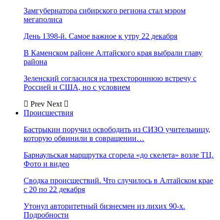
Замгубернатора сибирского региона стал мэром
мегаполиса
День 1398-й. Самое важное к утру 22 декабря
В Каменском районе Алтайского края выбрали главу
района
Зеленский согласился на трехстороннюю встречу с
Россией и США, но с условием
Prev
Next
Происшествия
Бастрыкин поручил освободить из СИЗО учительницу,
которую обвинили в совращении…
Барнаульская маршрутка сгорела «до скелета» возле ТЦ.
Фото и видео
Сводка происшествий. Что случилось в Алтайском крае
с 20 по 22 декабря
Утонул авторитетный бизнесмен из лихих 90-х.
Подробности