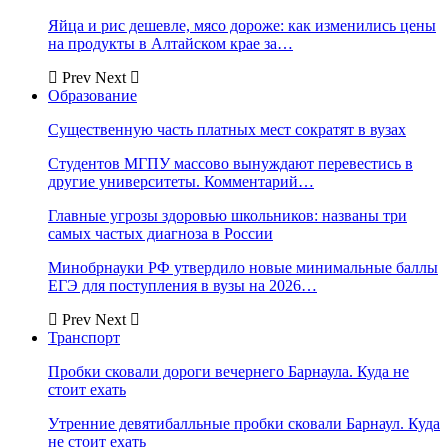
Яйца и рис дешевле, мясо дороже: как изменились цены
на продукты в Алтайском крае за…
Prev
Next
Образование
Существенную часть платных мест сократят в вузах
Студентов МГПУ массово вынуждают перевестись в
другие университеты. Комментарий…
Главные угрозы здоровью школьников: названы три
самых частых диагноза в России
Минобрнауки РФ утвердило новые минимальные баллы
ЕГЭ для поступления в вузы на 2026…
Prev
Next
Транспорт
Пробки сковали дороги вечернего Барнаула. Куда не
стоит ехать
Утренние девятибалльные пробки сковали Барнаул. Куда
не стоит ехать