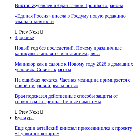
Виктор Журавлев избран главой Троицкого района
«Единая Россия» внесла в Госдуму новую редакцию
закона о занятости
Prev
Next
Здоровье
Новый год без последствий. Почему праздничные
каникулы становятся испытанием для…
Маникюр как в салоне к Новому году 2026 в домашних
условиях. Советы красоты
На ошибках лечатся. Частная медицина примиряется с
новой цифровой реальностью
Врач подсказал действенные способы защиты от
гонконгского гриппа. Точные симптомы
Prev
Next
Культура
Еще один алтайский кинозал присоединился к проекту
«Пушкинская карта»