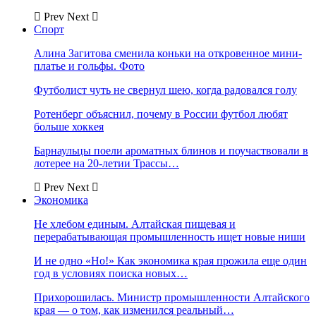
Prev
Next
Спорт
Алина Загитова сменила коньки на откровенное мини-
платье и гольфы. Фото
Футболист чуть не свернул шею, когда радовался голу
Ротенберг объяснил, почему в России футбол любят
больше хоккея
Барнаульцы поели ароматных блинов и поучаствовали в
лотерее на 20-летии Трассы…
Prev
Next
Экономика
Не хлебом единым. Алтайская пищевая и
перерабатывающая промышленность ищет новые ниши
И не одно «Но!» Как экономика края прожила еще один
год в условиях поиска новых…
Прихорошилась. Министр промышленности Алтайского
края — о том, как изменился реальный…