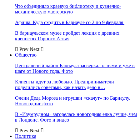
Что объединяло краевую библиотеку и кузнечно-
механическую мастерскую
Афиша. Куда сходить в Барнауле со 2 по 9 февраля
В барнаульском музее пройдет лекция о древних
крепостях Горного Алтая
Prev
Next
Общество
Центральный район Барнаула засверкал огнями и уже в
шаге от Нового года. Фото
Клиенты идут за любовью. Предприниматели
поделились советами, как начать дело в…
Олени Деда Мороза и игрушки «скачут» по Барнаулу.
Новогодние фото
В «Изумрудном» загорелась новогодняя елка лучше, чем
в Лондоне. Фото и видео
Prev
Next
Политика