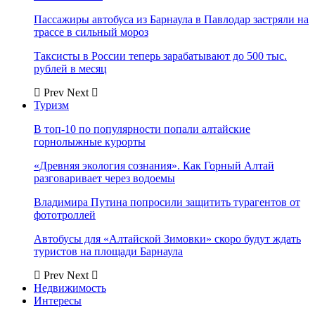
Пассажиры автобуса из Барнаула в Павлодар застряли на
трассе в сильный мороз
Таксисты в России теперь зарабатывают до 500 тыс.
рублей в месяц
Prev
Next
Туризм
В топ-10 по популярности попали алтайские
горнолыжные курорты
«Древняя экология сознания». Как Горный Алтай
разговаривает через водоемы
Владимира Путина попросили защитить турагентов от
фототроллей
Автобусы для «Алтайской Зимовки» скоро будут ждать
туристов на площади Барнаула
Prev
Next
Недвижимость
Интересы