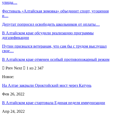
улицы…
Фестиваль «Алтайская зимовка» объединит спорт, угощения
и…
Депутат попросил освободить школьников от оплаты…
В Алтайском крае обсудили реализацию программы
догазификации
Путин признался ветеранам, что сам бы с трудом выслушал
свое…
В Алтайском крае отменен особый противопожарный режим
Prev
Next
1 из 2 347
Новое:
На Алтае закрыли Ороктойский мост через Катунь
Фев 26, 2022
В Алтайском крае стартовала Единая неделя иммунизации
Апр 24, 2022