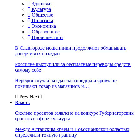
Здоровье
Культура
Общество
Политика
Экономика
Образование
Происшествия
В Славгороде мошенники продолжают обманывать
доверчивых граждан
Россияне выступили за бесплатные переводы средств
самому себе
Нередки случаи, когда славгородцы и яровчане
похищают товар из магазинов и…
Prev
Next
Власть
Сколько проектов заявлено на конкурс Губернаторских
грантов в сфере культуры
Между Алтайским краем и Новосибирской областью
определили точную границу