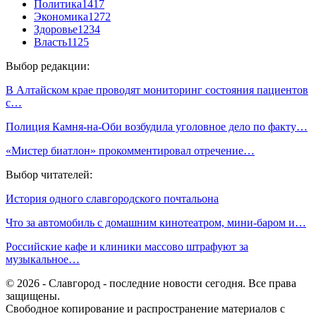
Политика
1417
Экономика
1272
Здоровье
1234
Власть
1125
Выбор редакции:
В Алтайском крае проводят мониторинг состояния пациентов
с…
Полиция Камня-на-Оби возбудила уголовное дело по факту…
«Мистер биатлон» прокомментировал отречение…
Выбор читателей:
История одного славгородского почтальона
Что за автомобиль с домашним кинотеатром, мини-баром и…
Российские кафе и клиники массово штрафуют за
музыкальное…
© 2026 - Славгород - последние новости сегодня. Все права
защищены.
Свободное копирование и распространение материалов с