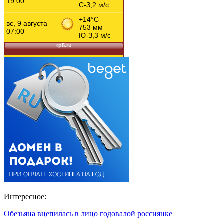
Интересное:
Обезьяна вцепилась в лицо годовалой россиянке