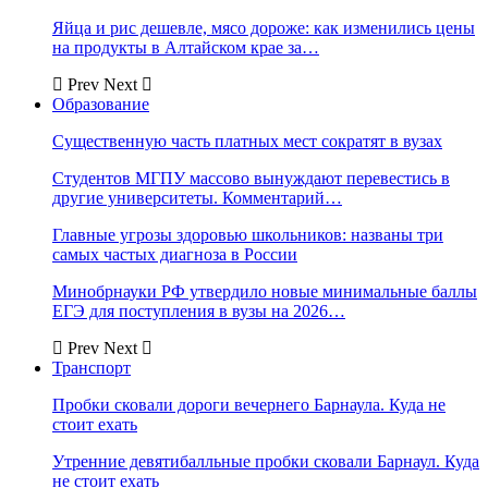
Яйца и рис дешевле, мясо дороже: как изменились цены
на продукты в Алтайском крае за…
Prev
Next
Образование
Существенную часть платных мест сократят в вузах
Студентов МГПУ массово вынуждают перевестись в
другие университеты. Комментарий…
Главные угрозы здоровью школьников: названы три
самых частых диагноза в России
Минобрнауки РФ утвердило новые минимальные баллы
ЕГЭ для поступления в вузы на 2026…
Prev
Next
Транспорт
Пробки сковали дороги вечернего Барнаула. Куда не
стоит ехать
Утренние девятибалльные пробки сковали Барнаул. Куда
не стоит ехать