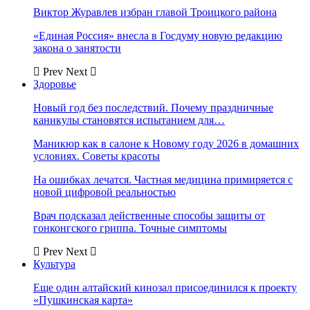
Виктор Журавлев избран главой Троицкого района
«Единая Россия» внесла в Госдуму новую редакцию
закона о занятости
Prev
Next
Здоровье
Новый год без последствий. Почему праздничные
каникулы становятся испытанием для…
Маникюр как в салоне к Новому году 2026 в домашних
условиях. Советы красоты
На ошибках лечатся. Частная медицина примиряется с
новой цифровой реальностью
Врач подсказал действенные способы защиты от
гонконгского гриппа. Точные симптомы
Prev
Next
Культура
Еще один алтайский кинозал присоединился к проекту
«Пушкинская карта»