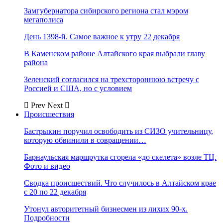
Замгубернатора сибирского региона стал мэром
мегаполиса
День 1398-й. Самое важное к утру 22 декабря
В Каменском районе Алтайского края выбрали главу
района
Зеленский согласился на трехстороннюю встречу с
Россией и США, но с условием
Prev
Next
Происшествия
Бастрыкин поручил освободить из СИЗО учительницу,
которую обвинили в совращении…
Барнаульская маршрутка сгорела «до скелета» возле ТЦ.
Фото и видео
Сводка происшествий. Что случилось в Алтайском крае
с 20 по 22 декабря
Утонул авторитетный бизнесмен из лихих 90-х.
Подробности