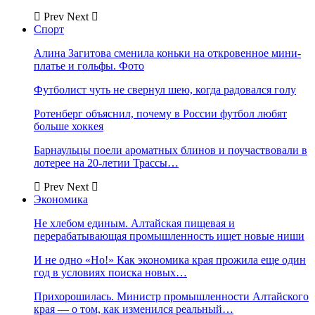
Prev
Next
Спорт
Алина Загитова сменила коньки на откровенное мини-
платье и гольфы. Фото
Футболист чуть не свернул шею, когда радовался голу
Ротенберг объяснил, почему в России футбол любят
больше хоккея
Барнаульцы поели ароматных блинов и поучаствовали в
лотерее на 20-летии Трассы…
Prev
Next
Экономика
Не хлебом единым. Алтайская пищевая и
перерабатывающая промышленность ищет новые ниши
И не одно «Но!» Как экономика края прожила еще один
год в условиях поиска новых…
Прихорошилась. Министр промышленности Алтайского
края — о том, как изменился реальный…