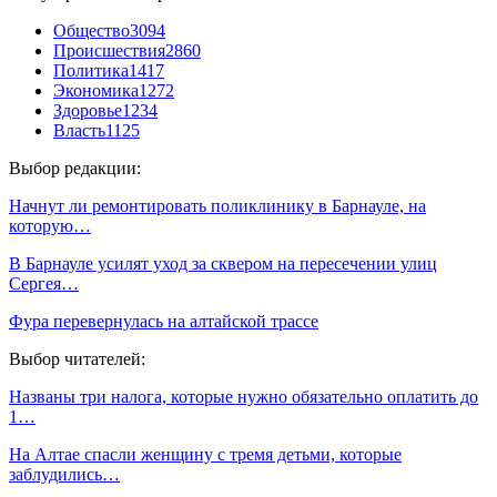
Общество
3094
Происшествия
2860
Политика
1417
Экономика
1272
Здоровье
1234
Власть
1125
Выбор редакции:
Начнут ли ремонтировать поликлинику в Барнауле, на
которую…
В Барнауле усилят уход за сквером на пересечении улиц
Сергея…
Фура перевернулась на алтайской трассе
Выбор читателей:
Названы три налога, которые нужно обязательно оплатить до
1…
На Алтае спасли женщину с тремя детьми, которые
заблудились…