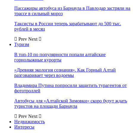
Пассажиры автобуса из Барнаула в Павлодар застряли на
трассе в сильный мороз
Таксисты в России теперь зарабатывают до 500 тыс.
рублей в месяц
Prev
Next
Туризм
В топ-10 по популярности попали алтайские
горнолыжные курорты
«Древняя экология сознания». Как Горный Алтай
разговаривает через водоемы
Владимира Путина попросили защитить турагентов от
фототроллей
Автобусы для «Алтайской Зимовки» скоро будут ждать
туристов на площади Барнаула
Prev
Next
Недвижимость
Интересы