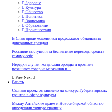
Здоровье
Культура
Общество
Политика
Экономика
Образование
Происшествия
В Славгороде мошенники продолжают обманывать
доверчивых граждан
Россияне выступили за бесплатные переводы средств
самому себе
Нередки случаи, когда славгородцы и яровчане
похищают товар из магазинов и…
Prev
Next
Власть
Сколько проектов заявлено на конкурс Губернаторских
грантов в сфере культуры
Между Алтайским краем и Новосибирской областью
определили точную границу