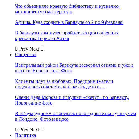
Что объединяло краевую библиотеку и кузнечно-
механическую мастерскую
Афиша. Куда сходить в Барнауле со 2 по 9 февраля
В барнаульском музее пройдет лекция о древних
крепостях Горного Алтая
Prev
Next
Общество
Центральный район Барнаула засверкал огнями и уже в
шаге от Нового года. Фото
Клиенты идут за любовью. Предприниматели
поделились советами, как начать дело в…
Олени Деда Мороза и игрушки «скачут» по Барнаулу.
Новогодние фото
В «Изумрудном» загорелась новогодняя елка лучше, чем
в Лондоне. Фото и видео
Prev
Next
Политика