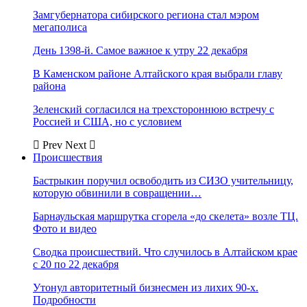
Замгубернатора сибирского региона стал мэром
мегаполиса
День 1398-й. Самое важное к утру 22 декабря
В Каменском районе Алтайского края выбрали главу
района
Зеленский согласился на трехстороннюю встречу с
Россией и США, но с условием
Prev
Next
Происшествия
Бастрыкин поручил освободить из СИЗО учительницу,
которую обвинили в совращении…
Барнаульская маршрутка сгорела «до скелета» возле ТЦ.
Фото и видео
Сводка происшествий. Что случилось в Алтайском крае
с 20 по 22 декабря
Утонул авторитетный бизнесмен из лихих 90-х.
Подробности