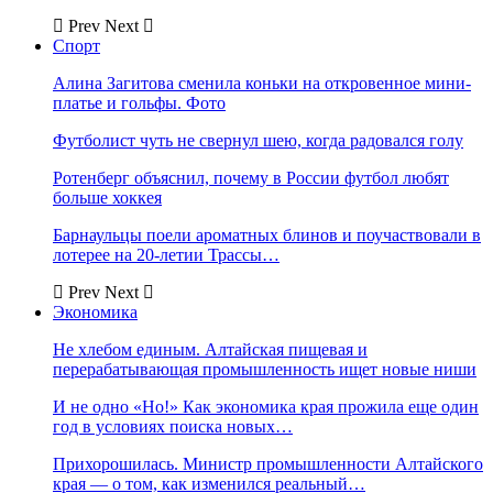
Prev
Next
Спорт
Алина Загитова сменила коньки на откровенное мини-
платье и гольфы. Фото
Футболист чуть не свернул шею, когда радовался голу
Ротенберг объяснил, почему в России футбол любят
больше хоккея
Барнаульцы поели ароматных блинов и поучаствовали в
лотерее на 20-летии Трассы…
Prev
Next
Экономика
Не хлебом единым. Алтайская пищевая и
перерабатывающая промышленность ищет новые ниши
И не одно «Но!» Как экономика края прожила еще один
год в условиях поиска новых…
Прихорошилась. Министр промышленности Алтайского
края — о том, как изменился реальный…