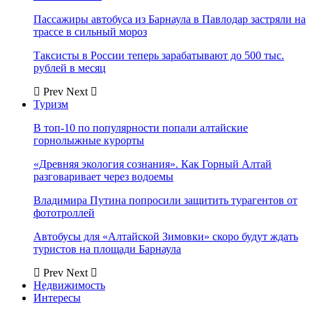
Пассажиры автобуса из Барнаула в Павлодар застряли на
трассе в сильный мороз
Таксисты в России теперь зарабатывают до 500 тыс.
рублей в месяц
Prev
Next
Туризм
В топ-10 по популярности попали алтайские
горнолыжные курорты
«Древняя экология сознания». Как Горный Алтай
разговаривает через водоемы
Владимира Путина попросили защитить турагентов от
фототроллей
Автобусы для «Алтайской Зимовки» скоро будут ждать
туристов на площади Барнаула
Prev
Next
Недвижимость
Интересы