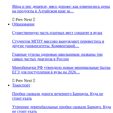
Яйца и рис дешевле, мясо дороже: как изменились цены
на продукты в Алтайском крае за…
Prev
Next
Образование
Существенную часть платных мест сократят в вузах
Студентов МГПУ массово вынуждают перевестись в
другие университеты. Комментарий…
Главные угрозы здоровью школьников: названы три
самых частых диагноза в России
Минобрнауки РФ утвердило новые минимальные баллы
ЕГЭ для поступления в вузы на 2026…
Prev
Next
Транспорт
Пробки сковали дороги вечернего Барнаула. Куда не
стоит ехать
Утренние девятибалльные пробки сковали Барнаул. Куда
не стоит ехать