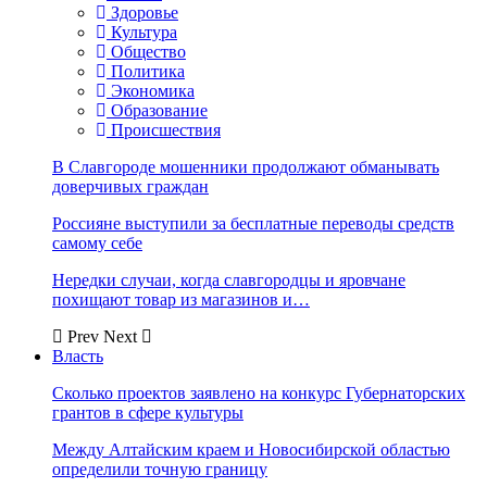
Здоровье
Культура
Общество
Политика
Экономика
Образование
Происшествия
В Славгороде мошенники продолжают обманывать
доверчивых граждан
Россияне выступили за бесплатные переводы средств
самому себе
Нередки случаи, когда славгородцы и яровчане
похищают товар из магазинов и…
Prev
Next
Власть
Сколько проектов заявлено на конкурс Губернаторских
грантов в сфере культуры
Между Алтайским краем и Новосибирской областью
определили точную границу