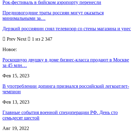
Рок-фестиваль в бийском аэропорту перенесли
Предновогодние траты россиян могут оказаться
минимальными за…
Дерзкий россиянин снял телевизор со стены магазина и унес
Prev
Next
1 из 2 347
Новое:
Роскошную двушку в доме бизнес-класса продают в Москве
за 45 млн…
Фев 15, 2023
В употреблении допинга признался российский легкоатлет-
чемпион
Фев 13, 2023
Главные события военной спецоперации РФ. День сто
семьдесят шестой
Авг 19, 2022