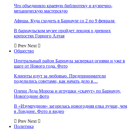
Что объединяло краевую библиотеку и кузнечно-
механическую мастерскую
Афиша. Куда сходить в Барнауле со 2 по 9 февраля
В барнаульском музее пройдет лекция о древних
крепостях Горного Алтая
Prev
Next
Общество
Центральный район Барнаула засверкал огнями и уже в
шаге от Нового года. Фото
Клиенты идут за любовью. Предприниматели
поделились советами, как начать дело в…
Олени Деда Мороза и игрушки «скачут» по Барнаулу.
Новогодние фото
В «Изумрудном» загорелась новогодняя елка лучше, чем
в Лондоне. Фото и видео
Prev
Next
Политика