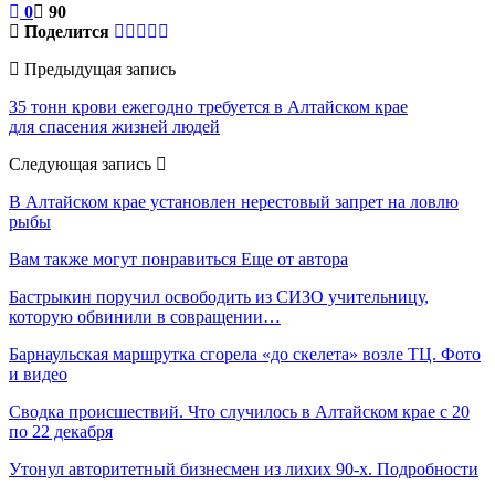
0
90
Поделится
Предыдущая запись
35 тонн крови ежегодно требуется в Алтайском крае
для спасения жизней людей
Следующая запись
В Алтайском крае установлен нерестовый запрет на ловлю
рыбы
Вам также могут понравиться
Еще от автора
Бастрыкин поручил освободить из СИЗО учительницу,
которую обвинили в совращении…
Барнаульская маршрутка сгорела «до скелета» возле ТЦ. Фото
и видео
Сводка происшествий. Что случилось в Алтайском крае с 20
по 22 декабря
Утонул авторитетный бизнесмен из лихих 90-х. Подробности