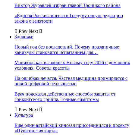
Виктор Журавлев избран главой Троицкого района
«Единая Россия» внесла в Госдуму новую редакцию
закона о занятости
Prev
Next
Здоровье
Новый год без последствий. Почему праздничные
каникулы становятся испытанием для…
Маникюр как в салоне к Новому году 2026 в домашних
условиях. Советы красоты
На ошибках лечатся. Частная медицина примиряется с
новой цифровой реальностью
Врач подсказал действенные способы защиты от
гонконгского гриппа. Точные симптомы
Prev
Next
Культура
Еще один алтайский кинозал присоединился к проекту
«Пушкинская карта»