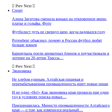
Prev
Next
Спорт
Алина Загитова сменила коньки на откровенное мини-
платье и гольфы. Фото
Футболист чуть не свернул шею, когда радовался голу
Ротенберг объяснил, почему в России футбол любят
больше хоккея
Барнаульцы поели ароматных блинов и поучаствовали в
лотерее на 20-летии Трассы…
Prev
Next
Экономика
Не хлебом единым. Алтайская пищевая и
перерабатывающая промышленность ищет новые ниши
И не одно «Но!» Как экономика края прожила еще один
год в условиях поиска новых…
Прихорошилась. Министр промышленности Алтайского
края — о том, как изменился реальный…