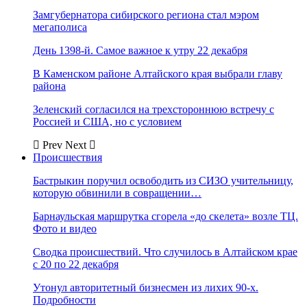
Замгубернатора сибирского региона стал мэром
мегаполиса
День 1398-й. Самое важное к утру 22 декабря
В Каменском районе Алтайского края выбрали главу
района
Зеленский согласился на трехстороннюю встречу с
Россией и США, но с условием
Prev
Next
Происшествия
Бастрыкин поручил освободить из СИЗО учительницу,
которую обвинили в совращении…
Барнаульская маршрутка сгорела «до скелета» возле ТЦ.
Фото и видео
Сводка происшествий. Что случилось в Алтайском крае
с 20 по 22 декабря
Утонул авторитетный бизнесмен из лихих 90-х.
Подробности