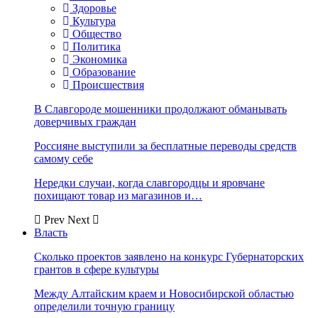
Здоровье
Культура
Общество
Политика
Экономика
Образование
Происшествия
В Славгороде мошенники продолжают обманывать
доверчивых граждан
Россияне выступили за бесплатные переводы средств
самому себе
Нередки случаи, когда славгородцы и яровчане
похищают товар из магазинов и…
Prev
Next
Власть
Сколько проектов заявлено на конкурс Губернаторских
грантов в сфере культуры
Между Алтайским краем и Новосибирской областью
определили точную границу