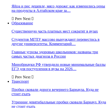
Яйца и рис дешевле, мясо дороже: как изменились цены
на продукты в Алтайском крае за…
Prev
Next
Образование
Существенную часть платных мест сократят в вузах
Студентов МГПУ массово вынуждают перевестись в
другие университеты. Комментарий…
Главные угрозы здоровью школьников: названы три
самых частых диагноза в России
Минобрнауки РФ утвердило новые минимальные баллы
ЕГЭ для поступления в вузы на 2026…
Prev
Next
Транспорт
Пробки сковали дороги вечернего Барнаула. Куда не
стоит ехать
Утренние девятибалльные пробки сковали Барнаул. Куда
не стоит ехать