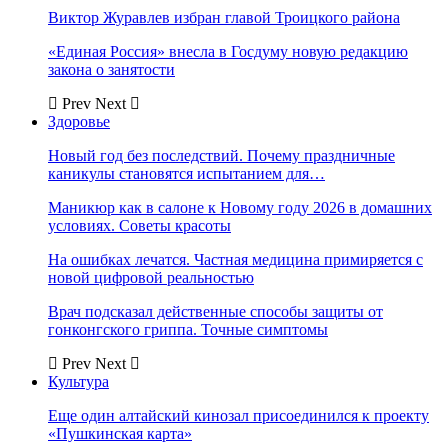
Виктор Журавлев избран главой Троицкого района
«Единая Россия» внесла в Госдуму новую редакцию
закона о занятости
Prev
Next
Здоровье
Новый год без последствий. Почему праздничные
каникулы становятся испытанием для…
Маникюр как в салоне к Новому году 2026 в домашних
условиях. Советы красоты
На ошибках лечатся. Частная медицина примиряется с
новой цифровой реальностью
Врач подсказал действенные способы защиты от
гонконгского гриппа. Точные симптомы
Prev
Next
Культура
Еще один алтайский кинозал присоединился к проекту
«Пушкинская карта»