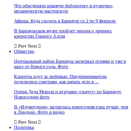
Что объединяло краевую библиотеку и кузнечно-
механическую мастерскую
Афиша. Куда сходить в Барнауле со 2 по 9 февраля
В барнаульском музее пройдет лекция о древних
крепостях Горного Алтая
Prev
Next
Общество
Центральный район Барнаула засверкал огнями и уже в
шаге от Нового года. Фото
Клиенты идут за любовью. Предприниматели
поделились советами, как начать дело в…
Олени Деда Мороза и игрушки «скачут» по Барнаулу.
Новогодние фото
В «Изумрудном» загорелась новогодняя елка лучше, чем
в Лондоне. Фото и видео
Prev
Next
Политика