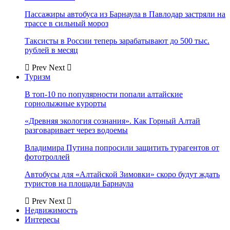
Пассажиры автобуса из Барнаула в Павлодар застряли на
трассе в сильный мороз
Таксисты в России теперь зарабатывают до 500 тыс.
рублей в месяц
Prev
Next
Туризм
В топ-10 по популярности попали алтайские
горнолыжные курорты
«Древняя экология сознания». Как Горный Алтай
разговаривает через водоемы
Владимира Путина попросили защитить турагентов от
фототроллей
Автобусы для «Алтайской Зимовки» скоро будут ждать
туристов на площади Барнаула
Prev
Next
Недвижимость
Интересы