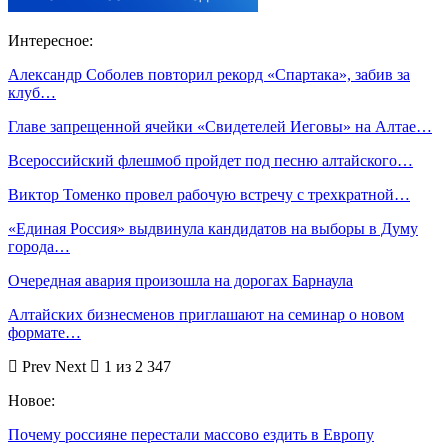
Интересное:
Александр Соболев повторил рекорд «Спартака», забив за
клуб…
Главе запрещенной ячейки «Свидетелей Иеговы» на Алтае…
Всероссийский флешмоб пройдет под песню алтайского…
Виктор Томенко провел рабочую встречу с трехкратной…
«Единая Россия» выдвинула кандидатов на выборы в Думу
города…
Очередная авария произошла на дорогах Барнаула
Алтайских бизнесменов приглашают на семинар о новом
формате…
Prev
Next
1 из 2 347
Новое:
Почему россияне перестали массово ездить в Европу