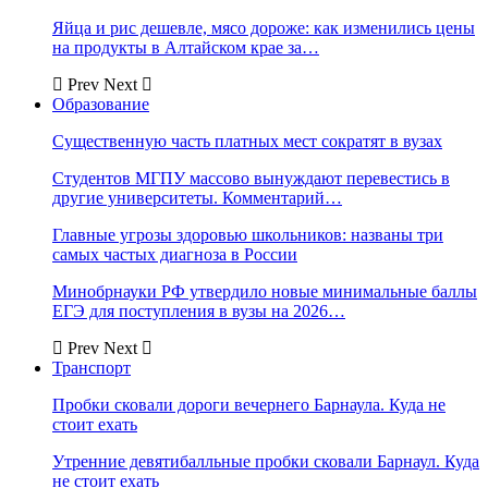
Яйца и рис дешевле, мясо дороже: как изменились цены
на продукты в Алтайском крае за…
Prev
Next
Образование
Существенную часть платных мест сократят в вузах
Студентов МГПУ массово вынуждают перевестись в
другие университеты. Комментарий…
Главные угрозы здоровью школьников: названы три
самых частых диагноза в России
Минобрнауки РФ утвердило новые минимальные баллы
ЕГЭ для поступления в вузы на 2026…
Prev
Next
Транспорт
Пробки сковали дороги вечернего Барнаула. Куда не
стоит ехать
Утренние девятибалльные пробки сковали Барнаул. Куда
не стоит ехать