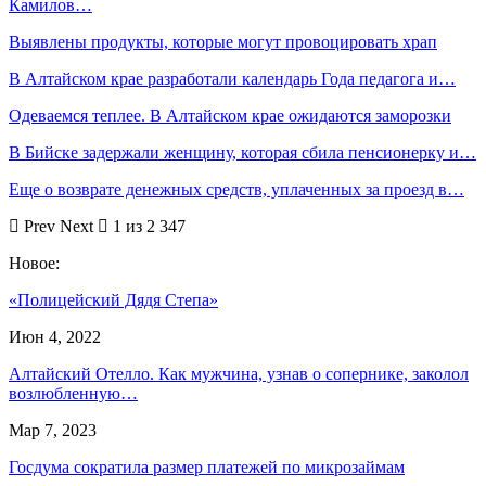
Камилов…
Выявлены продукты, которые могут провоцировать храп
В Алтайском крае разработали календарь Года педагога и…
Одеваемся теплее. В Алтайском крае ожидаются заморозки
В Бийске задержали женщину, которая сбила пенсионерку и…
Еще о возврате денежных средств, уплаченных за проезд в…
Prev
Next
1 из 2 347
Новое:
«Полицейский Дядя Степа»
Июн 4, 2022
Алтайский Отелло. Как мужчина, узнав о сопернике, заколол
возлюбленную…
Мар 7, 2023
Госдума сократила размер платежей по микрозаймам