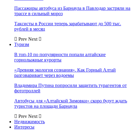
Пассажиры автобуса из Барнаула в Павлодар застряли на
трассе в сильный мороз
Таксисты в России теперь зарабатывают до 500 тыс.
рублей в месяц
Prev
Next
Туризм
В топ-10 по популярности попали алтайские
горнолыжные курорты
«Древняя экология сознания». Как Горный Алтай
разговаривает через водоемы
Владимира Путина попросили защитить турагентов от
фототроллей
Автобусы для «Алтайской Зимовки» скоро будут ждать
туристов на площади Барнаула
Prev
Next
Недвижимость
Интересы