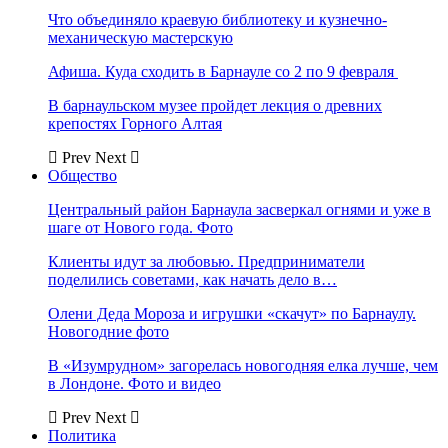
Что объединяло краевую библиотеку и кузнечно-
механическую мастерскую
Афиша. Куда сходить в Барнауле со 2 по 9 февраля
В барнаульском музее пройдет лекция о древних
крепостях Горного Алтая
Prev
Next
Общество
Центральный район Барнаула засверкал огнями и уже в
шаге от Нового года. Фото
Клиенты идут за любовью. Предприниматели
поделились советами, как начать дело в…
Олени Деда Мороза и игрушки «скачут» по Барнаулу.
Новогодние фото
В «Изумрудном» загорелась новогодняя елка лучше, чем
в Лондоне. Фото и видео
Prev
Next
Политика