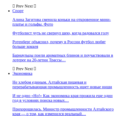
Prev
Next
Спорт
Алина Загитова сменила коньки на откровенное мини-
платье и гольфы. Фото
Футболист чуть не свернул шею, когда радовался голу
Ротенберг объяснил, почему в России футбол любят
больше хоккея
Барнаульцы поели ароматных блинов и поучаствовали в
лотерее на 20-летии Трассы…
Prev
Next
Экономика
Не хлебом единым. Алтайская пищевая и
перерабатывающая промышленность ищет новые ниши
И не одно «Но!» Как экономика края прожила еще один
год в условиях поиска новых…
Прихорошилась. Министр промышленности Алтайского
края — о том, как изменился реальный…