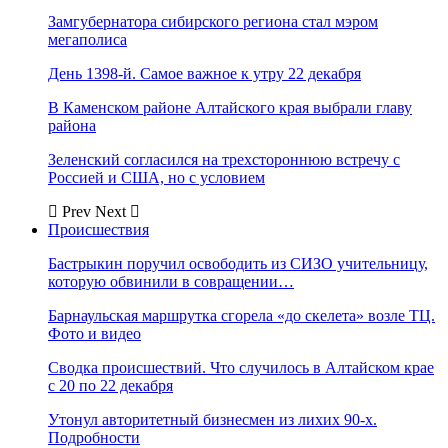
Замгубернатора сибирского региона стал мэром
мегаполиса
День 1398-й. Самое важное к утру 22 декабря
В Каменском районе Алтайского края выбрали главу
района
Зеленский согласился на трехстороннюю встречу с
Россией и США, но с условием
Prev
Next
Происшествия
Бастрыкин поручил освободить из СИЗО учительницу,
которую обвинили в совращении…
Барнаульская маршрутка сгорела «до скелета» возле ТЦ.
Фото и видео
Сводка происшествий. Что случилось в Алтайском крае
с 20 по 22 декабря
Утонул авторитетный бизнесмен из лихих 90-х.
Подробности