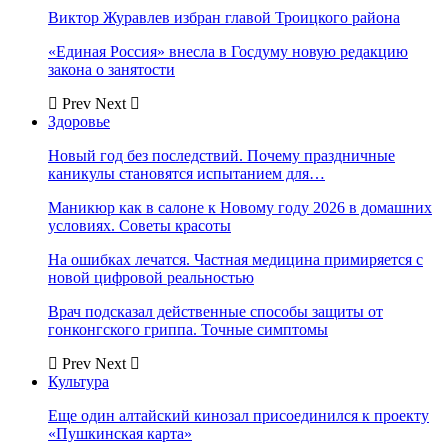
Виктор Журавлев избран главой Троицкого района
«Единая Россия» внесла в Госдуму новую редакцию
закона о занятости
Prev
Next
Здоровье
Новый год без последствий. Почему праздничные
каникулы становятся испытанием для…
Маникюр как в салоне к Новому году 2026 в домашних
условиях. Советы красоты
На ошибках лечатся. Частная медицина примиряется с
новой цифровой реальностью
Врач подсказал действенные способы защиты от
гонконгского гриппа. Точные симптомы
Prev
Next
Культура
Еще один алтайский кинозал присоединился к проекту
«Пушкинская карта»