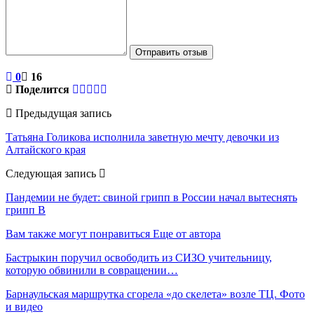
Отправить отзыв
0
16
Поделится
Предыдущая запись
Татьяна Голикова исполнила заветную мечту девочки из
Алтайского края
Следующая запись
Пандемии не будет: свиной грипп в России начал вытеснять
грипп В
Вам также могут понравиться
Еще от автора
Бастрыкин поручил освободить из СИЗО учительницу,
которую обвинили в совращении…
Барнаульская маршрутка сгорела «до скелета» возле ТЦ. Фото
и видео