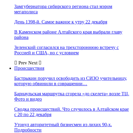
Замгубернатора сибирского региона стал мэром
мегаполиса
День 1398-й. Самое важное к утру 22 декабря
В Каменском районе Алтайского края выбрали главу
района
Зеленский согласился на трехстороннюю встречу с
Россией и США, но с условием
Prev
Next
Происшествия
Бастрыкин поручил освободить из СИЗО учительницу,
которую обвинили в совращении…
Барнаульская маршрутка сгорела «до скелета» возле ТЦ.
Фото и видео
Сводка происшествий. Что случилось в Алтайском крае
с 20 по 22 декабря
Утонул авторитетный бизнесмен из лихих 90-х.
Подробности