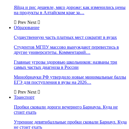
Яйца и рис дешевле, мясо дороже: как изменились цены
на продукты в Алтайском крае за…
Prev
Next
Образование
Существенную часть платных мест сократят в вузах
Студентов МГПУ массово вынуждают перевестись в
другие университеты. Комментарий…
Главные угрозы здоровью школьников: названы три
самых частых диагноза в России
Минобрнауки РФ утвердило новые минимальные баллы
ЕГЭ для поступления в вузы на 2026…
Prev
Next
Транспорт
Пробки сковали дороги вечернего Барнаула. Куда не
стоит ехать
Утренние девятибалльные пробки сковали Барнаул. Куда
не стоит ехать