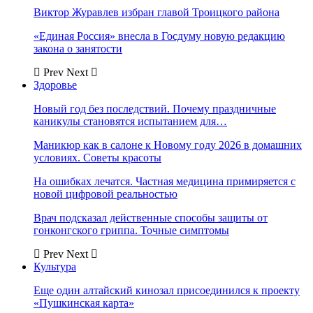
Виктор Журавлев избран главой Троицкого района
«Единая Россия» внесла в Госдуму новую редакцию
закона о занятости
Prev
Next
Здоровье
Новый год без последствий. Почему праздничные
каникулы становятся испытанием для…
Маникюр как в салоне к Новому году 2026 в домашних
условиях. Советы красоты
На ошибках лечатся. Частная медицина примиряется с
новой цифровой реальностью
Врач подсказал действенные способы защиты от
гонконгского гриппа. Точные симптомы
Prev
Next
Культура
Еще один алтайский кинозал присоединился к проекту
«Пушкинская карта»