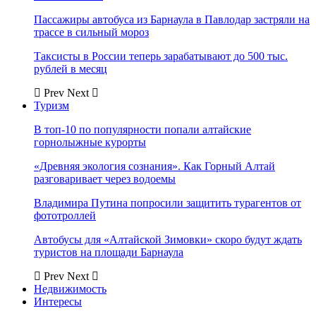
Пассажиры автобуса из Барнаула в Павлодар застряли на
трассе в сильный мороз
Таксисты в России теперь зарабатывают до 500 тыс.
рублей в месяц
Prev
Next
Туризм
В топ-10 по популярности попали алтайские
горнолыжные курорты
«Древняя экология сознания». Как Горный Алтай
разговаривает через водоемы
Владимира Путина попросили защитить турагентов от
фототроллей
Автобусы для «Алтайской Зимовки» скоро будут ждать
туристов на площади Барнаула
Prev
Next
Недвижимость
Интересы