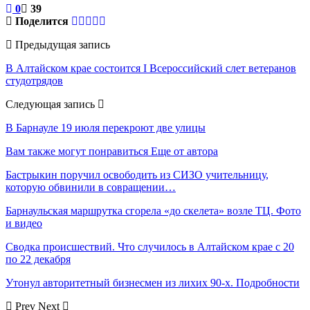
0
39
Поделится
Предыдущая запись
В Алтайском крае состоится I Всероссийский слет ветеранов
студотрядов
Следующая запись
В Барнауле 19 июля перекроют две улицы
Вам также могут понравиться
Еще от автора
Бастрыкин поручил освободить из СИЗО учительницу,
которую обвинили в совращении…
Барнаульская маршрутка сгорела «до скелета» возле ТЦ. Фото
и видео
Сводка происшествий. Что случилось в Алтайском крае с 20
по 22 декабря
Утонул авторитетный бизнесмен из лихих 90-х. Подробности
Prev
Next