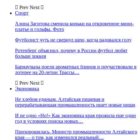
Prev
Next
Спорт
Алина Загитова сменила коньки на откровенное мини-
платье и гольфы. Фото
Футболист чуть не свернул шею, когда радовался голу
Ротенберг объяснил, почему в России футбол любят
больше хоккея
Барнаульцы поели ароматных блинов и поучаствовали в
лотерее на 20-летии Трассы…
Prev
Next
Экономика
Не хлебом единым. Алтайская пищевая и
перерабатывающая промышленность ищет новые ниши
И не одно «Но!» Как экономика края прожила еще один
год в условиях поиска новых…
Прихорошилась. Министр промышленности Алтайского
края — о том, как изменился реальный…