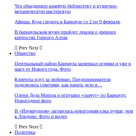
Что объединяло краевую библиотеку и кузнечно-
механическую мастерскую
Афиша. Куда сходить в Барнауле со 2 по 9 февраля
В барнаульском музее пройдет лекция о древних
крепостях Горного Алтая
Prev
Next
Общество
Центральный район Барнаула засверкал огнями и уже в
шаге от Нового года. Фото
Клиенты идут за любовью. Предприниматели
поделились советами, как начать дело в…
Олени Деда Мороза и игрушки «скачут» по Барнаулу.
Новогодние фото
В «Изумрудном» загорелась новогодняя елка лучше, чем
в Лондоне. Фото и видео
Prev
Next
Политика