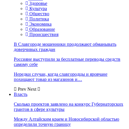
Здоровье
Культура
Общество
Политика
Экономика
Образование
Происшествия
В Славгороде мошенники продолжают обманывать
доверчивых граждан
Россияне выступили за бесплатные переводы средств
самому себе
Нередки случаи, когда славгородцы и яровчане
похищают товар из магазинов и…
Prev
Next
Власть
Сколько проектов заявлено на конкурс Губернаторских
грантов в сфере культуры
Между Алтайским краем и Новосибирской областью
определили точную границу