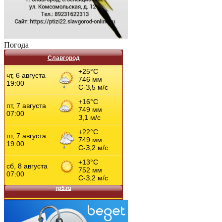
Погода
Славгород