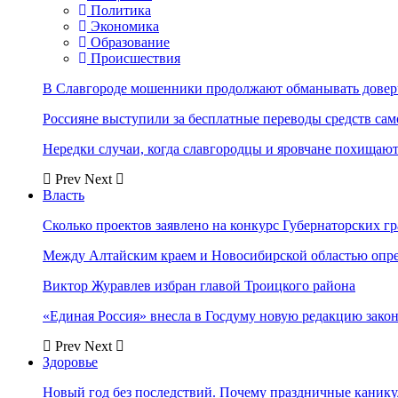
Политика
Экономика
Образование
Происшествия
В Славгороде мошенники продолжают обманывать довер
Россияне выступили за бесплатные переводы средств сам
Нередки случаи, когда славгородцы и яровчане похищают
Prev
Next
Власть
Сколько проектов заявлено на конкурс Губернаторских гр
Между Алтайским краем и Новосибирской областью опр
Виктор Журавлев избран главой Троицкого района
«Единая Россия» внесла в Госдуму новую редакцию закон
Prev
Next
Здоровье
Новый год без последствий. Почему праздничные каник