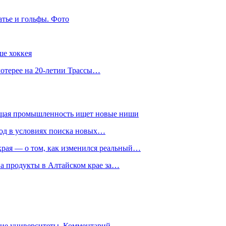
атье и гольфы. Фото
ше хоккея
лотерее на 20-летии Трассы…
ющая промышленность ищет новые ниши
год в условиях поиска новых…
рая — о том, как изменился реальный…
на продукты в Алтайском крае за…
гие университеты. Комментарий…