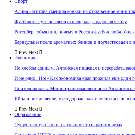
Спорт
Алина Загитова сменила коньки на откровенное мини-пл
Футболист чуть не свернул шею, когда радовался голу
Ротенберг объяснил, почему в России футбол любят боль
Барнаульцы поели ароматных блинов и поучаствовали в 
Prev
Next
Экономика
Не хлебом единым. Алтайская пищевая и перерабатыва
И не одно «Но!» Как экономика края прожила еще один 
Прихорошилась. Министр промышленности Алтайского к
Яйца и рис дешевле, мясо дороже: как изменились цены 
Prev
Next
Образование
Существенную часть платных мест сократят в вузах
Студентов МГПУ массово вынуждают перевестись в дру