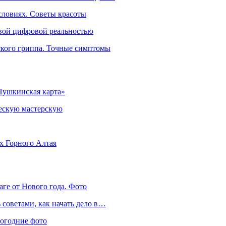
словиях. Советы красоты
овой цифровой реальностью
ского гриппа. Точные симптомы
Пушкинская карта»
ческую мастерскую
ях Горного Алтая
аге от Нового года. Фото
советами, как начать дело в…
вогодние фото