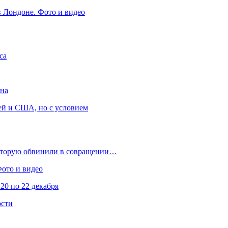
в Лондоне. Фото и видео
са
она
ей и США, но с условием
которую обвинили в совращении…
Фото и видео
20 по 22 декабря
ости