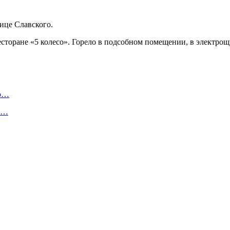
лице Славского.
оране «5 колесо». Горело в подсобном помещении, в электрощи
ую…
 и…