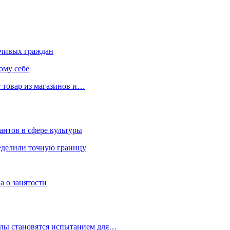
чивых граждан
ому себе
 товар из магазинов и…
антов в сфере культуры
еделили точную границу
а о занятости
улы становятся испытанием для…