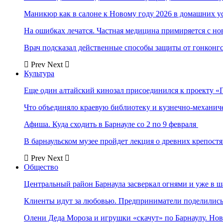
Маникюр как в салоне к Новому году 2026 в домашних у
На ошибках лечатся. Частная медицина примиряется с н
Врач подсказал действенные способы защиты от гонконг
Prev
Next
Культура
Еще один алтайский кинозал присоединился к проекту «
Что объединяло краевую библиотеку и кузнечно-механи
Афиша. Куда сходить в Барнауле со 2 по 9 февраля
В барнаульском музее пройдет лекция о древних крепост
Prev
Next
Общество
Центральный район Барнаула засверкал огнями и уже в ш
Клиенты идут за любовью. Предприниматели поделились 
Олени Деда Мороза и игрушки «скачут» по Барнаулу. Но