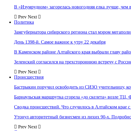
В «Изумрудном» загорелась новогодняя елка лучше, чем 
Prev
Next
Политика
Замгубернатора сибирского региона стал мэром мегаполи
День 1398-й. Самое важное к утру 22 декабря
В Каменском районе Алтайского края выбрали главу рай
Зеленский согласился на трехстороннюю встречу с Росси
Prev
Next
Происшествия
Бастрыкин поручил освободить из СИЗО учительницу, 
Барнаульская маршрутка сгорела «до скелета» возле ТЦ. 
Сводка происшествий. Что случилось в Алтайском крае с 
Утонул авторитетный бизнесмен из лихих 90-х. Подробн
Prev
Next