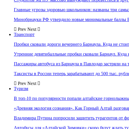
Главные угрозы здоровью школьников: названы три самых
Минобрнауки РФ утвердило новые минимальные баллы Е
Prev
Next
Транспорт
Пробки сковали дороги вечернего Барнаула. Куда не стоит
Утренние девятибалльные пробки сковали Барнаул. Куда н
Пассажиры автобуса из Барнаула в Павлодар застряли на 
Таксисты в России теперь зарабатывают до 500 тыс. рубл
Prev
Next
Туризм
В топ-10 по популярности попали алтайские горнолыжн
«Древняя экология сознания». Как Горный Алтай разгова
Владимира Путина попросили защитить турагентов от ф
Автобусы для «Алтайской Зимовки» скоро будут ждать ту