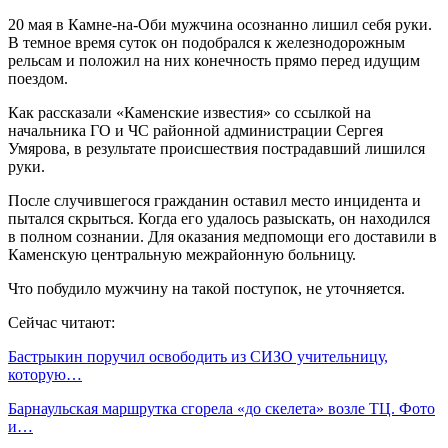
20 мая в Камне-на-Оби мужчина осознанно лишил себя руки.
В темное время суток он подобрался к железнодорожным
рельсам и положил на них конечность прямо перед идущим
поездом.
Как рассказали «Каменские известия» со ссылкой на
начальника ГО и ЧС районной администрации Сергея
Умярова, в результате происшествия пострадавший лишился
руки.
После случившегося гражданин оставил место инцидента и
пытался скрыться. Когда его удалось разыскать, он находился
в полном сознании. Для оказания медпомощи его доставили в
Каменскую центральную межрайонную больницу.
Что побудило мужчину на такой поступок, не уточняется.
Сейчас читают:
Бастрыкин поручил освободить из СИЗО учительницу,
которую…
Барнаульская маршрутка сгорела «до скелета» возле ТЦ. Фото
и…