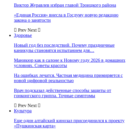
Виктор Журавлев избран главой Троицкого района
«Единая Россия» внесла в Госдуму новую редакцию
закона о занятости
Prev
Next
Здоровье
Новый год без последствий. Почему праздничные
каникулы становятся испытанием для…
Маникюр как в салоне к Новому году 2026 в домашних
условиях. Советы красоты
На ошибках лечатся. Частная медицина примиряется с
новой цифровой реальностью
Врач подсказал действенные способы защиты от
гонконгского гриппа. Точные симптомы
Prev
Next
Культура
Еще один алтайский кинозал присоединился к проекту
«Пушкинская карта»