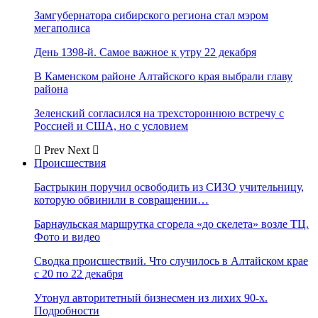
Замгубернатора сибирского региона стал мэром
мегаполиса
День 1398-й. Самое важное к утру 22 декабря
В Каменском районе Алтайского края выбрали главу
района
Зеленский согласился на трехстороннюю встречу с
Россией и США, но с условием
Prev
Next
Происшествия
Бастрыкин поручил освободить из СИЗО учительницу,
которую обвинили в совращении…
Барнаульская маршрутка сгорела «до скелета» возле ТЦ.
Фото и видео
Сводка происшествий. Что случилось в Алтайском крае
с 20 по 22 декабря
Утонул авторитетный бизнесмен из лихих 90-х.
Подробности