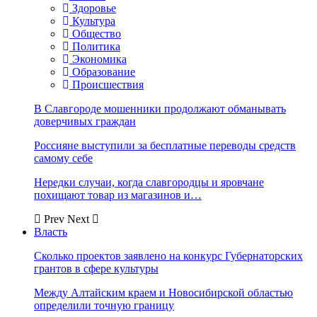
Здоровье
Культура
Общество
Политика
Экономика
Образование
Происшествия
В Славгороде мошенники продолжают обманывать
доверчивых граждан
Россияне выступили за бесплатные переводы средств
самому себе
Нередки случаи, когда славгородцы и яровчане
похищают товар из магазинов и…
Prev
Next
Власть
Сколько проектов заявлено на конкурс Губернаторских
грантов в сфере культуры
Между Алтайским краем и Новосибирской областью
определили точную границу