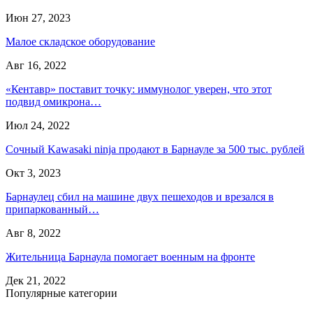
Июн 27, 2023
Малое складское оборудование
Авг 16, 2022
«Кентавр» поставит точку: иммунолог уверен, что этот
подвид омикрона…
Июл 24, 2022
Сочный Kawasaki ninja продают в Барнауле за 500 тыс. рублей
Окт 3, 2023
Барнаулец сбил на машине двух пешеходов и врезался в
припаркованный…
Авг 8, 2022
Жительница Барнаула помогает военным на фронте
Дек 21, 2022
Популярные категории