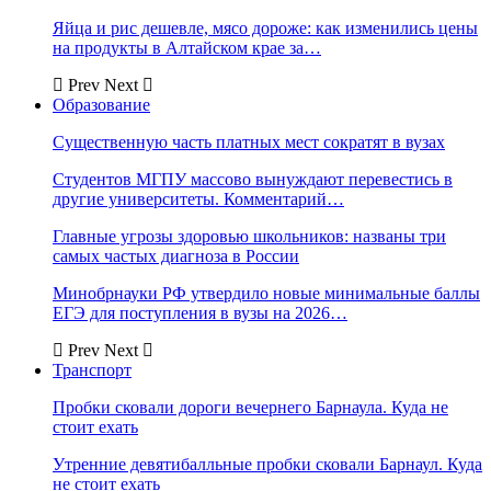
Яйца и рис дешевле, мясо дороже: как изменились цены
на продукты в Алтайском крае за…
Prev
Next
Образование
Существенную часть платных мест сократят в вузах
Студентов МГПУ массово вынуждают перевестись в
другие университеты. Комментарий…
Главные угрозы здоровью школьников: названы три
самых частых диагноза в России
Минобрнауки РФ утвердило новые минимальные баллы
ЕГЭ для поступления в вузы на 2026…
Prev
Next
Транспорт
Пробки сковали дороги вечернего Барнаула. Куда не
стоит ехать
Утренние девятибалльные пробки сковали Барнаул. Куда
не стоит ехать