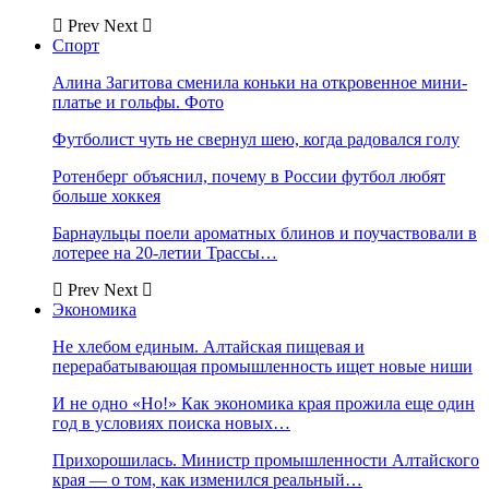
Prev
Next
Спорт
Алина Загитова сменила коньки на откровенное мини-
платье и гольфы. Фото
Футболист чуть не свернул шею, когда радовался голу
Ротенберг объяснил, почему в России футбол любят
больше хоккея
Барнаульцы поели ароматных блинов и поучаствовали в
лотерее на 20-летии Трассы…
Prev
Next
Экономика
Не хлебом единым. Алтайская пищевая и
перерабатывающая промышленность ищет новые ниши
И не одно «Но!» Как экономика края прожила еще один
год в условиях поиска новых…
Прихорошилась. Министр промышленности Алтайского
края — о том, как изменился реальный…