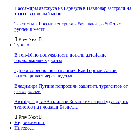
Пассажиры автобуса из Барнаула в Павлодар застряли на
трассе в сильный мороз
Таксисты в России теперь зарабатывают до 500 тыс.
рублей в месяц
Prev
Next
Туризм
В топ-10 по популярности попали алтайские
горнолыжные курорты
«Древняя экология сознания». Как Горный Алтай
разговаривает через водоемы
Владимира Путина попросили защитить турагентов от
фототроллей
Автобусы для «Алтайской Зимовки» скоро будут ждать
туристов на площади Барнаула
Prev
Next
Недвижимость
Интересы