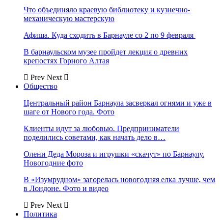
Что объединяло краевую библиотеку и кузнечно-
механическую мастерскую
Афиша. Куда сходить в Барнауле со 2 по 9 февраля
В барнаульском музее пройдет лекция о древних
крепостях Горного Алтая
Prev
Next
Общество
Центральный район Барнаула засверкал огнями и уже в
шаге от Нового года. Фото
Клиенты идут за любовью. Предприниматели
поделились советами, как начать дело в…
Олени Деда Мороза и игрушки «скачут» по Барнаулу.
Новогодние фото
В «Изумрудном» загорелась новогодняя елка лучше, чем
в Лондоне. Фото и видео
Prev
Next
Политика