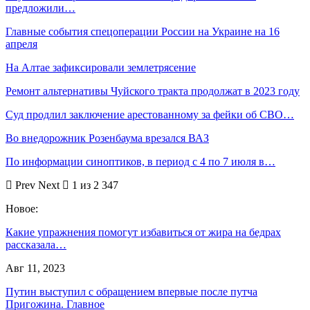
предложили…
Главные события спецоперации России на Украине на 16
апреля
На Алтае зафиксировали землетрясение
Ремонт альтернативы Чуйского тракта продолжат в 2023 году
Суд продлил заключение арестованному за фейки об СВО…
Во внедорожник Розенбаума врезался ВАЗ
По информации синоптиков, в период с 4 по 7 июля в…
Prev
Next
1 из 2 347
Новое:
Какие упражнения помогут избавиться от жира на бедрах
рассказала…
Авг 11, 2023
Путин выступил с обращением впервые после путча
Пригожина. Главное