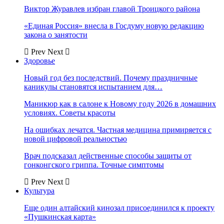
Виктор Журавлев избран главой Троицкого района
«Единая Россия» внесла в Госдуму новую редакцию
закона о занятости
Prev
Next
Здоровье
Новый год без последствий. Почему праздничные
каникулы становятся испытанием для…
Маникюр как в салоне к Новому году 2026 в домашних
условиях. Советы красоты
На ошибках лечатся. Частная медицина примиряется с
новой цифровой реальностью
Врач подсказал действенные способы защиты от
гонконгского гриппа. Точные симптомы
Prev
Next
Культура
Еще один алтайский кинозал присоединился к проекту
«Пушкинская карта»