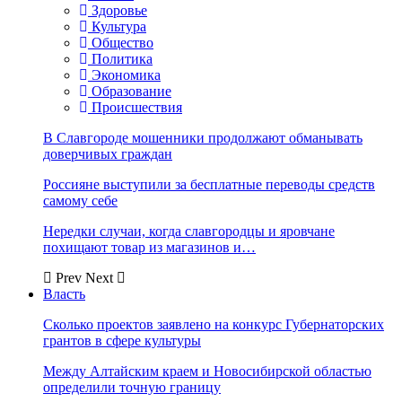
Здоровье
Культура
Общество
Политика
Экономика
Образование
Происшествия
В Славгороде мошенники продолжают обманывать
доверчивых граждан
Россияне выступили за бесплатные переводы средств
самому себе
Нередки случаи, когда славгородцы и яровчане
похищают товар из магазинов и…
Prev
Next
Власть
Сколько проектов заявлено на конкурс Губернаторских
грантов в сфере культуры
Между Алтайским краем и Новосибирской областью
определили точную границу