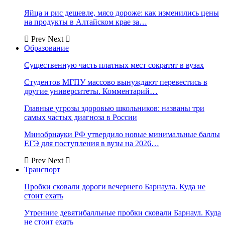
Яйца и рис дешевле, мясо дороже: как изменились цены
на продукты в Алтайском крае за…
Prev
Next
Образование
Существенную часть платных мест сократят в вузах
Студентов МГПУ массово вынуждают перевестись в
другие университеты. Комментарий…
Главные угрозы здоровью школьников: названы три
самых частых диагноза в России
Минобрнауки РФ утвердило новые минимальные баллы
ЕГЭ для поступления в вузы на 2026…
Prev
Next
Транспорт
Пробки сковали дороги вечернего Барнаула. Куда не
стоит ехать
Утренние девятибалльные пробки сковали Барнаул. Куда
не стоит ехать