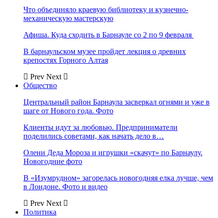
Что объединяло краевую библиотеку и кузнечно-
механическую мастерскую
Афиша. Куда сходить в Барнауле со 2 по 9 февраля
В барнаульском музее пройдет лекция о древних
крепостях Горного Алтая
Prev
Next
Общество
Центральный район Барнаула засверкал огнями и уже в
шаге от Нового года. Фото
Клиенты идут за любовью. Предприниматели
поделились советами, как начать дело в…
Олени Деда Мороза и игрушки «скачут» по Барнаулу.
Новогодние фото
В «Изумрудном» загорелась новогодняя елка лучше, чем
в Лондоне. Фото и видео
Prev
Next
Политика