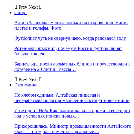
Prev
Next
Спорт
Алина Загитова сменила коньки на откровенное мини-
платье и гольфы. Фото
Футболист чуть не свернул шею, когда радовался голу
Ротенберг объяснил, почему в России футбол любят
больше хоккея
Барнаульцы поели ароматных блинов и поучаствовали в
лотерее на 20-летии Трассы…
Prev
Next
Экономика
Не хлебом единым. Алтайская пищевая и
перерабатывающая промышленность ищет новые ниши
И не одно «Но!» Как экономика края прожила еще один
год в условиях поиска новых…
Прихорошилась. Министр промышленности Алтайского
края — о том, как изменился реальный…