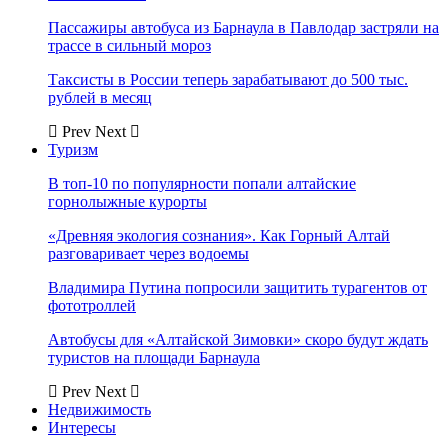
Пассажиры автобуса из Барнаула в Павлодар застряли на
трассе в сильный мороз
Таксисты в России теперь зарабатывают до 500 тыс.
рублей в месяц
Prev
Next
Туризм
В топ-10 по популярности попали алтайские
горнолыжные курорты
«Древняя экология сознания». Как Горный Алтай
разговаривает через водоемы
Владимира Путина попросили защитить турагентов от
фототроллей
Автобусы для «Алтайской Зимовки» скоро будут ждать
туристов на площади Барнаула
Prev
Next
Недвижимость
Интересы