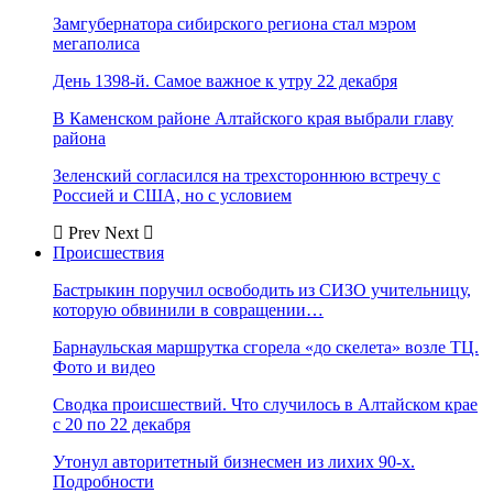
Замгубернатора сибирского региона стал мэром
мегаполиса
День 1398-й. Самое важное к утру 22 декабря
В Каменском районе Алтайского края выбрали главу
района
Зеленский согласился на трехстороннюю встречу с
Россией и США, но с условием
Prev
Next
Происшествия
Бастрыкин поручил освободить из СИЗО учительницу,
которую обвинили в совращении…
Барнаульская маршрутка сгорела «до скелета» возле ТЦ.
Фото и видео
Сводка происшествий. Что случилось в Алтайском крае
с 20 по 22 декабря
Утонул авторитетный бизнесмен из лихих 90-х.
Подробности