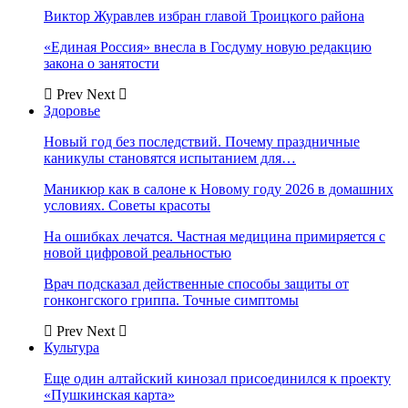
Виктор Журавлев избран главой Троицкого района
«Единая Россия» внесла в Госдуму новую редакцию
закона о занятости
Prev
Next
Здоровье
Новый год без последствий. Почему праздничные
каникулы становятся испытанием для…
Маникюр как в салоне к Новому году 2026 в домашних
условиях. Советы красоты
На ошибках лечатся. Частная медицина примиряется с
новой цифровой реальностью
Врач подсказал действенные способы защиты от
гонконгского гриппа. Точные симптомы
Prev
Next
Культура
Еще один алтайский кинозал присоединился к проекту
«Пушкинская карта»