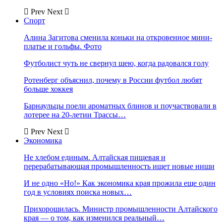
Prev
Next
Спорт
Алина Загитова сменила коньки на откровенное мини-
платье и гольфы. Фото
Футболист чуть не свернул шею, когда радовался голу
Ротенберг объяснил, почему в России футбол любят
больше хоккея
Барнаульцы поели ароматных блинов и поучаствовали в
лотерее на 20-летии Трассы…
Prev
Next
Экономика
Не хлебом единым. Алтайская пищевая и
перерабатывающая промышленность ищет новые ниши
И не одно «Но!» Как экономика края прожила еще один
год в условиях поиска новых…
Прихорошилась. Министр промышленности Алтайского
края — о том, как изменился реальный…