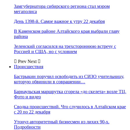
Замгубернатора сибирского региона стал мэром
мегаполиса
День 1398-й. Самое важное к утру 22 декабря
В Каменском районе Алтайского края выбрали главу
района
Зеленский согласился на трехстороннюю встречу с
Россией и США, но с условием
Prev
Next
Происшествия
Бастрыкин поручил освободить из СИЗО учительницу,
которую обвинили в совращении…
Барнаульская маршрутка сгорела «до скелета» возле ТЦ.
Фото и видео
Сводка происшествий. Что случилось в Алтайском крае
с 20 по 22 декабря
Утонул авторитетный бизнесмен из лихих 90-х.
Подробности