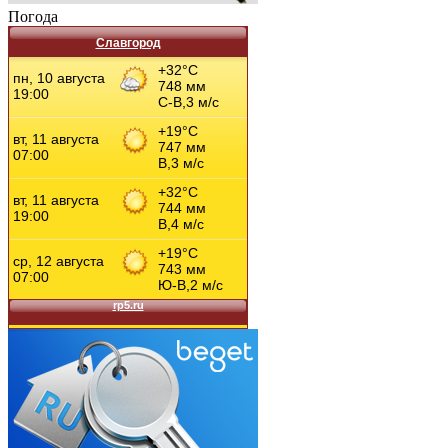
Погода
Славгород