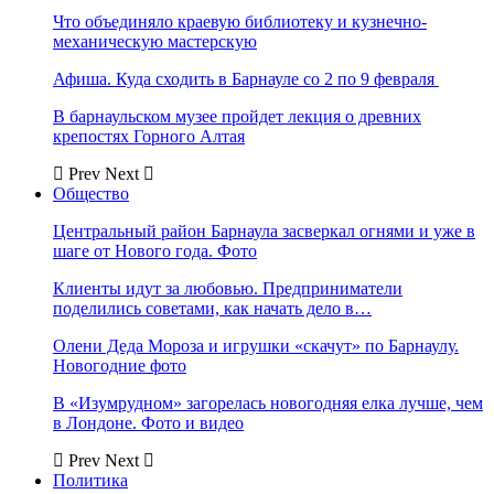
Что объединяло краевую библиотеку и кузнечно-
механическую мастерскую
Афиша. Куда сходить в Барнауле со 2 по 9 февраля
В барнаульском музее пройдет лекция о древних
крепостях Горного Алтая
Prev
Next
Общество
Центральный район Барнаула засверкал огнями и уже в
шаге от Нового года. Фото
Клиенты идут за любовью. Предприниматели
поделились советами, как начать дело в…
Олени Деда Мороза и игрушки «скачут» по Барнаулу.
Новогодние фото
В «Изумрудном» загорелась новогодняя елка лучше, чем
в Лондоне. Фото и видео
Prev
Next
Политика