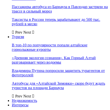
Пассажиры автобуса из Барнаула в Павлодар застряли на
трассе в сильный мороз
Таксисты в России теперь зарабатывают до 500 тыс.
рублей в месяц
Prev
Next
Туризм
В топ-10 по популярности попали алтайские
горнолыжные курорты
«Древняя экология сознания». Как Горный Алтай
разговаривает через водоемы
Владимира Путина попросили защитить турагентов от
фототроллей
Автобусы для «Алтайской Зимовки» скоро будут ждать
туристов на площади Барнаула
Prev
Next
Недвижимость
Интересы