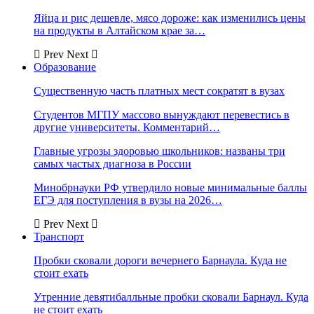
Яйца и рис дешевле, мясо дороже: как изменились цены
на продукты в Алтайском крае за…
Prev
Next
Образование
Существенную часть платных мест сократят в вузах
Студентов МГПУ массово вынуждают перевестись в
другие университеты. Комментарий…
Главные угрозы здоровью школьников: названы три
самых частых диагноза в России
Минобрнауки РФ утвердило новые минимальные баллы
ЕГЭ для поступления в вузы на 2026…
Prev
Next
Транспорт
Пробки сковали дороги вечернего Барнаула. Куда не
стоит ехать
Утренние девятибалльные пробки сковали Барнаул. Куда
не стоит ехать