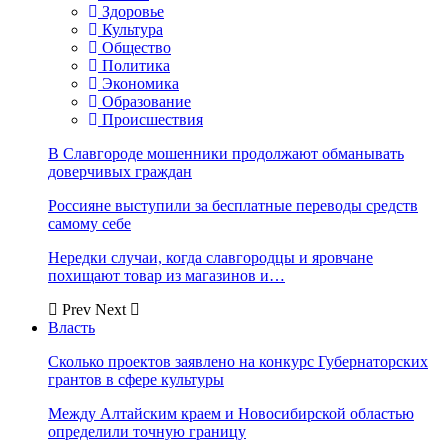
Здоровье
Культура
Общество
Политика
Экономика
Образование
Происшествия
В Славгороде мошенники продолжают обманывать
доверчивых граждан
Россияне выступили за бесплатные переводы средств
самому себе
Нередки случаи, когда славгородцы и яровчане
похищают товар из магазинов и…
Prev
Next
Власть
Сколько проектов заявлено на конкурс Губернаторских
грантов в сфере культуры
Между Алтайским краем и Новосибирской областью
определили точную границу