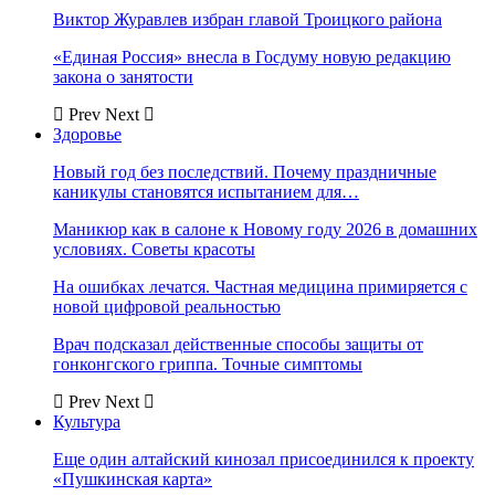
Виктор Журавлев избран главой Троицкого района
«Единая Россия» внесла в Госдуму новую редакцию
закона о занятости
Prev
Next
Здоровье
Новый год без последствий. Почему праздничные
каникулы становятся испытанием для…
Маникюр как в салоне к Новому году 2026 в домашних
условиях. Советы красоты
На ошибках лечатся. Частная медицина примиряется с
новой цифровой реальностью
Врач подсказал действенные способы защиты от
гонконгского гриппа. Точные симптомы
Prev
Next
Культура
Еще один алтайский кинозал присоединился к проекту
«Пушкинская карта»