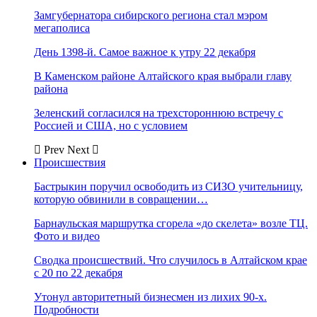
Замгубернатора сибирского региона стал мэром
мегаполиса
День 1398-й. Самое важное к утру 22 декабря
В Каменском районе Алтайского края выбрали главу
района
Зеленский согласился на трехстороннюю встречу с
Россией и США, но с условием
Prev
Next
Происшествия
Бастрыкин поручил освободить из СИЗО учительницу,
которую обвинили в совращении…
Барнаульская маршрутка сгорела «до скелета» возле ТЦ.
Фото и видео
Сводка происшествий. Что случилось в Алтайском крае
с 20 по 22 декабря
Утонул авторитетный бизнесмен из лихих 90-х.
Подробности