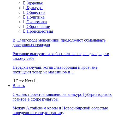
Здоровье
Культура
Общество
Политика
Экономика
Образование
Происшествия
В Славгороде мошенники продолжают обманывать
доверчивых граждан
Россияне выступили за бесплатные переводы средств
самому себе
Нередки случаи, когда славгородцы и яровчане
похищают товар из магазинов и…
Prev
Next
Власть
Сколько проектов заявлено на конкурс Губернаторских
грантов в сфере культуры
Между Алтайским краем и Новосибирской областью
определили точную границу