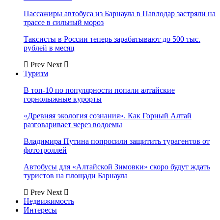
Пассажиры автобуса из Барнаула в Павлодар застряли на
трассе в сильный мороз
Таксисты в России теперь зарабатывают до 500 тыс.
рублей в месяц
Prev
Next
Туризм
В топ-10 по популярности попали алтайские
горнолыжные курорты
«Древняя экология сознания». Как Горный Алтай
разговаривает через водоемы
Владимира Путина попросили защитить турагентов от
фототроллей
Автобусы для «Алтайской Зимовки» скоро будут ждать
туристов на площади Барнаула
Prev
Next
Недвижимость
Интересы