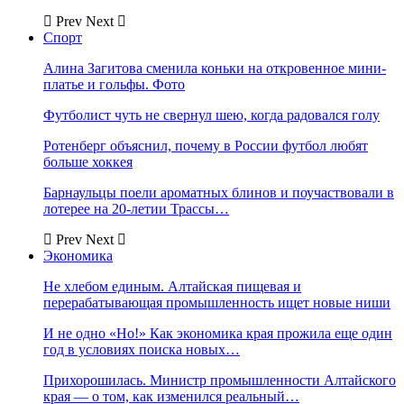
Prev
Next
Спорт
Алина Загитова сменила коньки на откровенное мини-
платье и гольфы. Фото
Футболист чуть не свернул шею, когда радовался голу
Ротенберг объяснил, почему в России футбол любят
больше хоккея
Барнаульцы поели ароматных блинов и поучаствовали в
лотерее на 20-летии Трассы…
Prev
Next
Экономика
Не хлебом единым. Алтайская пищевая и
перерабатывающая промышленность ищет новые ниши
И не одно «Но!» Как экономика края прожила еще один
год в условиях поиска новых…
Прихорошилась. Министр промышленности Алтайского
края — о том, как изменился реальный…