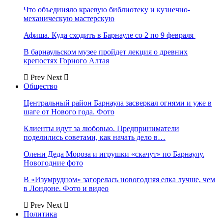
Что объединяло краевую библиотеку и кузнечно-
механическую мастерскую
Афиша. Куда сходить в Барнауле со 2 по 9 февраля
В барнаульском музее пройдет лекция о древних
крепостях Горного Алтая
Prev
Next
Общество
Центральный район Барнаула засверкал огнями и уже в
шаге от Нового года. Фото
Клиенты идут за любовью. Предприниматели
поделились советами, как начать дело в…
Олени Деда Мороза и игрушки «скачут» по Барнаулу.
Новогодние фото
В «Изумрудном» загорелась новогодняя елка лучше, чем
в Лондоне. Фото и видео
Prev
Next
Политика