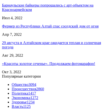
Барнаульские байкеры попрощались с арт-объектом на
Красноармейском
Июл 4, 2022
Фермер из Республики Алтай спас соседский дом от огня
Апр 7, 2022
29 августа в Алтайском крае ожидается теплая и солнечная
погода
Авг 29, 2022
«Красоты золотое сеченье». Продолжаем фотомарафон!
Окт 3, 2022
Популярные категории
Общество
3094
Происшествия
2860
Политика
1417
Экономика
1272
Здоровье
1234
Власть
1125