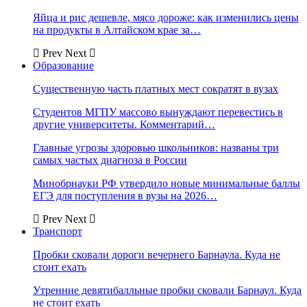
Яйца и рис дешевле, мясо дороже: как изменились цены
на продукты в Алтайском крае за…
Prev
Next
Образование
Существенную часть платных мест сократят в вузах
Студентов МГПУ массово вынуждают перевестись в
другие университеты. Комментарий…
Главные угрозы здоровью школьников: названы три
самых частых диагноза в России
Минобрнауки РФ утвердило новые минимальные баллы
ЕГЭ для поступления в вузы на 2026…
Prev
Next
Транспорт
Пробки сковали дороги вечернего Барнаула. Куда не
стоит ехать
Утренние девятибалльные пробки сковали Барнаул. Куда
не стоит ехать