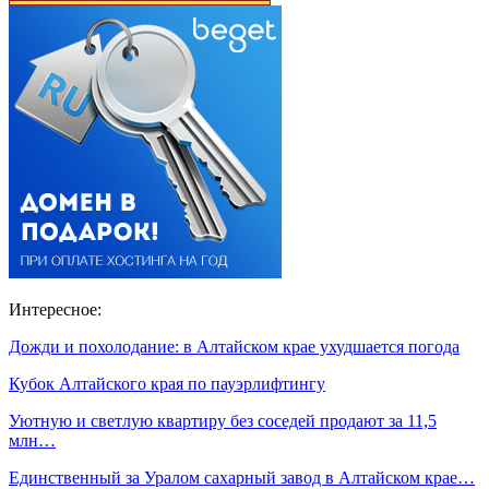
Интересное:
Дожди и похолодание: в Алтайском крае ухудшается погода
Кубок Алтайского края по пауэрлифтингу
Уютную и светлую квартиру без соседей продают за 11,5
млн…
Единственный за Уралом сахарный завод в Алтайском крае…