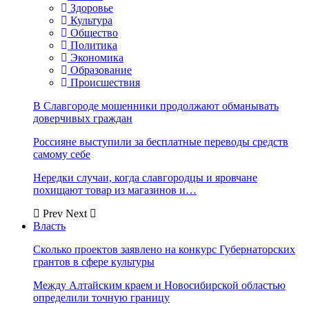
Здоровье
Культура
Общество
Политика
Экономика
Образование
Происшествия
В Славгороде мошенники продолжают обманывать
доверчивых граждан
Россияне выступили за бесплатные переводы средств
самому себе
Нередки случаи, когда славгородцы и яровчане
похищают товар из магазинов и…
Prev
Next
Власть
Сколько проектов заявлено на конкурс Губернаторских
грантов в сфере культуры
Между Алтайским краем и Новосибирской областью
определили точную границу