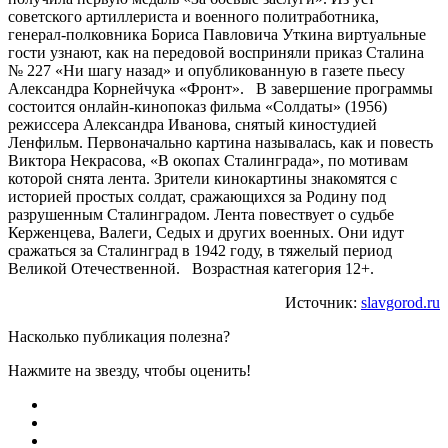
советского артиллериста и военного политработника,
генерал-полковника Бориса Павловича Уткина виртуальные
гости узнают, как на передовой восприняли приказ Сталина
№ 227 «Ни шагу назад» и опубликованную в газете пьесу
Александра Корнейчука «Фронт». В завершение программы
состоится онлайн-кинопоказ фильма «Солдаты» (1956)
режиссера Александра Иванова, снятый киностудией
Ленфильм. Первоначально картина называлась, как и повесть
Виктора Некрасова, «В окопах Сталинграда», по мотивам
которой снята лента. Зрители кинокартины знакомятся с
историей простых солдат, сражающихся за Родину под
разрушенным Сталинградом. Лента повествует о судьбе
Керженцева, Валеги, Седых и других военных. Они идут
сражаться за Сталинград в 1942 году, в тяжелый период
Великой Отечественной. Возрастная категория 12+.
Источник:
slavgorod.ru
Насколько публикация полезна?
Нажмите на звезду, чтобы оценить!