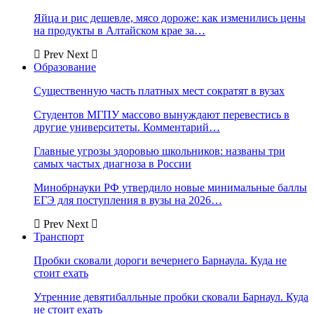
Яйца и рис дешевле, мясо дороже: как изменились цены
на продукты в Алтайском крае за…
Prev
Next
Образование
Существенную часть платных мест сократят в вузах
Студентов МГПУ массово вынуждают перевестись в
другие университеты. Комментарий…
Главные угрозы здоровью школьников: названы три
самых частых диагноза в России
Минобрнауки РФ утвердило новые минимальные баллы
ЕГЭ для поступления в вузы на 2026…
Prev
Next
Транспорт
Пробки сковали дороги вечернего Барнаула. Куда не
стоит ехать
Утренние девятибалльные пробки сковали Барнаул. Куда
не стоит ехать