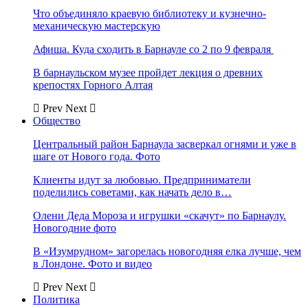
Что объединяло краевую библиотеку и кузнечно-
механическую мастерскую
Афиша. Куда сходить в Барнауле со 2 по 9 февраля
В барнаульском музее пройдет лекция о древних
крепостях Горного Алтая
Prev
Next
Общество
Центральный район Барнаула засверкал огнями и уже в
шаге от Нового года. Фото
Клиенты идут за любовью. Предприниматели
поделились советами, как начать дело в…
Олени Деда Мороза и игрушки «скачут» по Барнаулу.
Новогодние фото
В «Изумрудном» загорелась новогодняя елка лучше, чем
в Лондоне. Фото и видео
Prev
Next
Политика