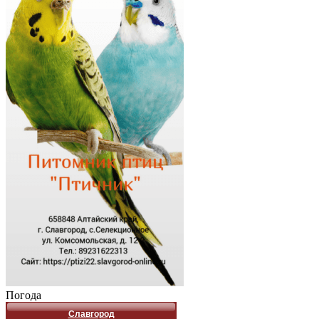
Погода
Славгород