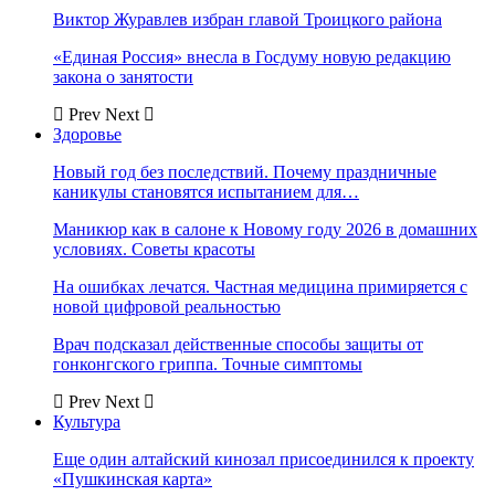
Виктор Журавлев избран главой Троицкого района
«Единая Россия» внесла в Госдуму новую редакцию
закона о занятости
Prev
Next
Здоровье
Новый год без последствий. Почему праздничные
каникулы становятся испытанием для…
Маникюр как в салоне к Новому году 2026 в домашних
условиях. Советы красоты
На ошибках лечатся. Частная медицина примиряется с
новой цифровой реальностью
Врач подсказал действенные способы защиты от
гонконгского гриппа. Точные симптомы
Prev
Next
Культура
Еще один алтайский кинозал присоединился к проекту
«Пушкинская карта»