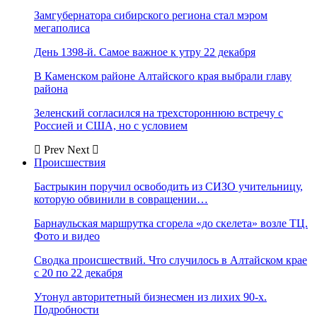
Замгубернатора сибирского региона стал мэром
мегаполиса
День 1398-й. Самое важное к утру 22 декабря
В Каменском районе Алтайского края выбрали главу
района
Зеленский согласился на трехстороннюю встречу с
Россией и США, но с условием
Prev
Next
Происшествия
Бастрыкин поручил освободить из СИЗО учительницу,
которую обвинили в совращении…
Барнаульская маршрутка сгорела «до скелета» возле ТЦ.
Фото и видео
Сводка происшествий. Что случилось в Алтайском крае
с 20 по 22 декабря
Утонул авторитетный бизнесмен из лихих 90-х.
Подробности