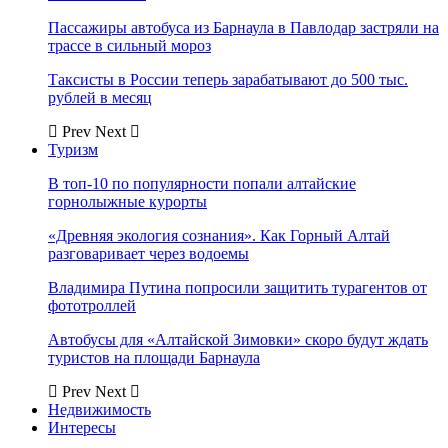
Пассажиры автобуса из Барнаула в Павлодар застряли на
трассе в сильный мороз
Таксисты в России теперь зарабатывают до 500 тыс.
рублей в месяц
Prev
Next
Туризм
В топ-10 по популярности попали алтайские
горнолыжные курорты
«Древняя экология сознания». Как Горный Алтай
разговаривает через водоемы
Владимира Путина попросили защитить турагентов от
фототроллей
Автобусы для «Алтайской Зимовки» скоро будут ждать
туристов на площади Барнаула
Prev
Next
Недвижимость
Интересы