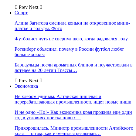
Prev
Next
Спорт
Алина Загитова сменила коньки на откровенное мини-
платье и гольфы. Фото
Футболист чуть не свернул шею, когда радовался голу
Ротенберг объяснил, почему в России футбол любят
больше хоккея
Барнаульцы поели ароматных блинов и поучаствовали в
лотерее на 20-летии Трассы…
Prev
Next
Экономика
Не хлебом единым. Алтайская пищевая и
перерабатывающая промышленность ищет новые ниши
И не одно «Но!» Как экономика края прожила еще один
год в условиях поиска новых…
Прихорошилась. Министр промышленности Алтайского
края — о том, как изменился реальный…