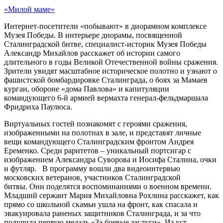
«Милой маме»
Интернет-посетители «побывают» в диорамном комплексе
Музея Победы. В интерьере диорамы, посвященной
Сталинградской битве, специалист-историк Музея Победы
Александр Михайлов расскажет об истории самого
длительного в годы Великой Отечественной войны сражения.
Зрители увидят масштабное историческое полотно и узнают о
фашистской бомбардировке Сталинграда, о боях за Мамаев
курган, обороне «дома Павлова» и капитуляции
командующего 6-й армией вермахта генерал-фельдмаршала
Фридриха Паулюса.
Виртуальных гостей познакомят с героями сражения,
изображенными на полотнах в зале, и представят личные
вещи командующего Сталинградским фронтом Андрея
Еременко. Среди раритетов – уникальный портсигар с
изображением Александра Суворова и Иосифа Сталина, очки
и футляр. В программу вошли два видеоинтервью
московских ветеранов, участников Сталинградской
битвы. Они поделятся воспоминаниями о военном времени.
Младший сержант Мария Михайловна Рохлина расскажет, как
прямо со школьной скамьи ушла на фронт, как спасала и
эвакуировала раненых защитников Сталинграда, и за что
получила первую медаль «За боевые заслуги». Из уст