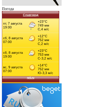
Погода
Славгород