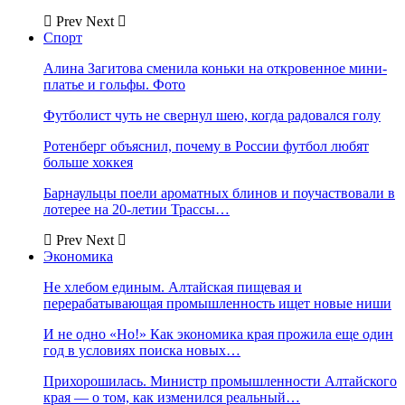
Prev
Next
Спорт
Алина Загитова сменила коньки на откровенное мини-
платье и гольфы. Фото
Футболист чуть не свернул шею, когда радовался голу
Ротенберг объяснил, почему в России футбол любят
больше хоккея
Барнаульцы поели ароматных блинов и поучаствовали в
лотерее на 20-летии Трассы…
Prev
Next
Экономика
Не хлебом единым. Алтайская пищевая и
перерабатывающая промышленность ищет новые ниши
И не одно «Но!» Как экономика края прожила еще один
год в условиях поиска новых…
Прихорошилась. Министр промышленности Алтайского
края — о том, как изменился реальный…