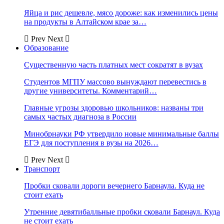
Яйца и рис дешевле, мясо дороже: как изменились цены
на продукты в Алтайском крае за…
Prev
Next
Образование
Существенную часть платных мест сократят в вузах
Студентов МГПУ массово вынуждают перевестись в
другие университеты. Комментарий…
Главные угрозы здоровью школьников: названы три
самых частых диагноза в России
Минобрнауки РФ утвердило новые минимальные баллы
ЕГЭ для поступления в вузы на 2026…
Prev
Next
Транспорт
Пробки сковали дороги вечернего Барнаула. Куда не
стоит ехать
Утренние девятибалльные пробки сковали Барнаул. Куда
не стоит ехать