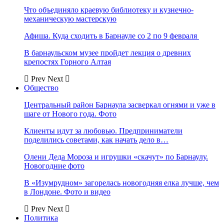
Что объединяло краевую библиотеку и кузнечно-
механическую мастерскую
Афиша. Куда сходить в Барнауле со 2 по 9 февраля
В барнаульском музее пройдет лекция о древних
крепостях Горного Алтая
Prev
Next
Общество
Центральный район Барнаула засверкал огнями и уже в
шаге от Нового года. Фото
Клиенты идут за любовью. Предприниматели
поделились советами, как начать дело в…
Олени Деда Мороза и игрушки «скачут» по Барнаулу.
Новогодние фото
В «Изумрудном» загорелась новогодняя елка лучше, чем
в Лондоне. Фото и видео
Prev
Next
Политика