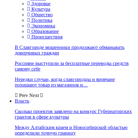
Здоровье
Культура
Общество
Политика
Экономика
Образование
Происшествия
В Славгороде мошенники продолжают обманывать
доверчивых граждан
Россияне выступили за бесплатные переводы средств
самому себе
Нередки случаи, когда славгородцы и яровчане
похищают товар из магазинов и…
Prev
Next
Власть
Сколько проектов заявлено на конкурс Губернаторских
грантов в сфере культуры
Между Алтайским краем и Новосибирской областью
определили точную границу