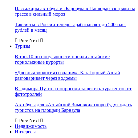
Пассажиры автобуса из Барнаула в Павлодар застряли на
трассе в сильный мороз
Таксисты в России теперь зарабатывают до 500 тыс.
рублей в месяц
Prev
Next
Туризм
В топ-10 по популярности попали алтайские
горнолыжные курорты
«Древняя экология сознания». Как Горный Алтай
разговаривает через водоемы
Владимира Путина попросили защитить турагентов от
фототроллей
Автобусы для «Алтайской Зимовки» скоро будут ждать
туристов на площади Барнаула
Prev
Next
Недвижимость
Интересы