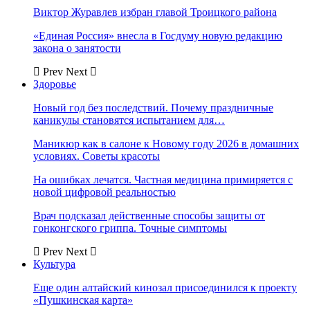
Виктор Журавлев избран главой Троицкого района
«Единая Россия» внесла в Госдуму новую редакцию
закона о занятости
Prev
Next
Здоровье
Новый год без последствий. Почему праздничные
каникулы становятся испытанием для…
Маникюр как в салоне к Новому году 2026 в домашних
условиях. Советы красоты
На ошибках лечатся. Частная медицина примиряется с
новой цифровой реальностью
Врач подсказал действенные способы защиты от
гонконгского гриппа. Точные симптомы
Prev
Next
Культура
Еще один алтайский кинозал присоединился к проекту
«Пушкинская карта»