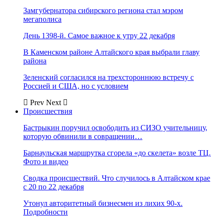
Замгубернатора сибирского региона стал мэром
мегаполиса
День 1398-й. Самое важное к утру 22 декабря
В Каменском районе Алтайского края выбрали главу
района
Зеленский согласился на трехстороннюю встречу с
Россией и США, но с условием
Prev
Next
Происшествия
Бастрыкин поручил освободить из СИЗО учительницу,
которую обвинили в совращении…
Барнаульская маршрутка сгорела «до скелета» возле ТЦ.
Фото и видео
Сводка происшествий. Что случилось в Алтайском крае
с 20 по 22 декабря
Утонул авторитетный бизнесмен из лихих 90-х.
Подробности