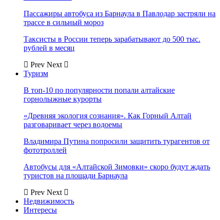
Пассажиры автобуса из Барнаула в Павлодар застряли на
трассе в сильный мороз
Таксисты в России теперь зарабатывают до 500 тыс.
рублей в месяц
Prev
Next
Туризм
В топ-10 по популярности попали алтайские
горнолыжные курорты
«Древняя экология сознания». Как Горный Алтай
разговаривает через водоемы
Владимира Путина попросили защитить турагентов от
фототроллей
Автобусы для «Алтайской Зимовки» скоро будут ждать
туристов на площади Барнаула
Prev
Next
Недвижимость
Интересы