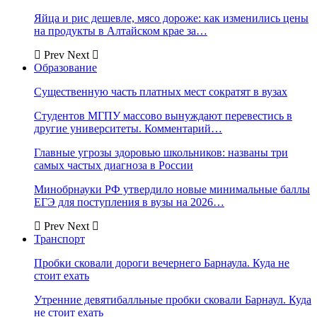
Яйца и рис дешевле, мясо дороже: как изменились цены
на продукты в Алтайском крае за…
Prev
Next
Образование
Существенную часть платных мест сократят в вузах
Студентов МГПУ массово вынуждают перевестись в
другие университеты. Комментарий…
Главные угрозы здоровью школьников: названы три
самых частых диагноза в России
Минобрнауки РФ утвердило новые минимальные баллы
ЕГЭ для поступления в вузы на 2026…
Prev
Next
Транспорт
Пробки сковали дороги вечернего Барнаула. Куда не
стоит ехать
Утренние девятибалльные пробки сковали Барнаул. Куда
не стоит ехать