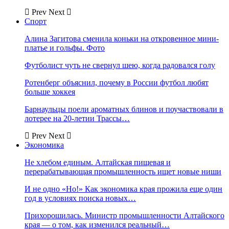
Prev
Next
Спорт
Алина Загитова сменила коньки на откровенное мини-
платье и гольфы. Фото
Футболист чуть не свернул шею, когда радовался голу
Ротенберг объяснил, почему в России футбол любят
больше хоккея
Барнаульцы поели ароматных блинов и поучаствовали в
лотерее на 20-летии Трассы…
Prev
Next
Экономика
Не хлебом единым. Алтайская пищевая и
перерабатывающая промышленность ищет новые ниши
И не одно «Но!» Как экономика края прожила еще один
год в условиях поиска новых…
Прихорошилась. Министр промышленности Алтайского
края — о том, как изменился реальный…