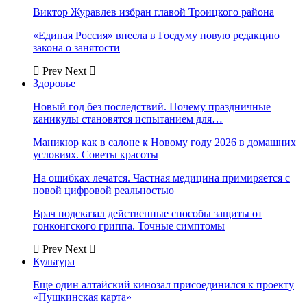
Виктор Журавлев избран главой Троицкого района
«Единая Россия» внесла в Госдуму новую редакцию
закона о занятости
Prev
Next
Здоровье
Новый год без последствий. Почему праздничные
каникулы становятся испытанием для…
Маникюр как в салоне к Новому году 2026 в домашних
условиях. Советы красоты
На ошибках лечатся. Частная медицина примиряется с
новой цифровой реальностью
Врач подсказал действенные способы защиты от
гонконгского гриппа. Точные симптомы
Prev
Next
Культура
Еще один алтайский кинозал присоединился к проекту
«Пушкинская карта»