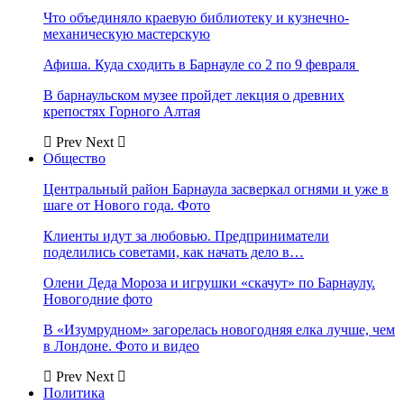
Что объединяло краевую библиотеку и кузнечно-
механическую мастерскую
Афиша. Куда сходить в Барнауле со 2 по 9 февраля
В барнаульском музее пройдет лекция о древних
крепостях Горного Алтая
Prev
Next
Общество
Центральный район Барнаула засверкал огнями и уже в
шаге от Нового года. Фото
Клиенты идут за любовью. Предприниматели
поделились советами, как начать дело в…
Олени Деда Мороза и игрушки «скачут» по Барнаулу.
Новогодние фото
В «Изумрудном» загорелась новогодняя елка лучше, чем
в Лондоне. Фото и видео
Prev
Next
Политика