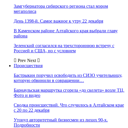
Замгубернатора сибирского региона стал мэром
мегаполиса
День 1398-й. Самое важное к утру 22 декабря
В Каменском районе Алтайского края выбрали главу
района
Зеленский согласился на трехстороннюю встречу с
Россией и США, но с условием
Prev
Next
Происшествия
Бастрыкин поручил освободить из СИЗО учительницу,
которую обвинили в совращении…
Барнаульская маршрутка сгорела «до скелета» возле ТЦ.
Фото и видео
Сводка происшествий. Что случилось в Алтайском крае
с 20 по 22 декабря
Утонул авторитетный бизнесмен из лихих 90-х.
Подробности