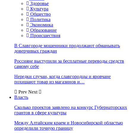
Здоровье
Культура
Общество
Политика
Экономика
Образование
Происшествия
В Славгороде мошенники продолжают обманывать
доверчивых граждан
Россияне выступили за бесплатные переводы средств
самому себе
Нередки случаи, когда славгородцы и яровчане
похищают товар из магазинов и…
Prev
Next
Власть
Сколько проектов заявлено на конкурс Губернаторских
грантов в сфере культуры
Между Алтайским краем и Новосибирской областью
определили точную границу