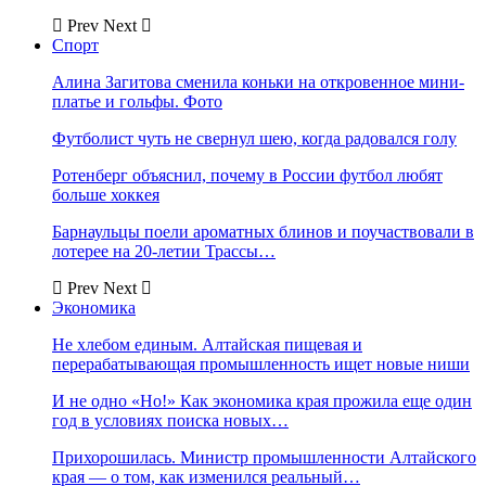
Prev
Next
Спорт
Алина Загитова сменила коньки на откровенное мини-
платье и гольфы. Фото
Футболист чуть не свернул шею, когда радовался голу
Ротенберг объяснил, почему в России футбол любят
больше хоккея
Барнаульцы поели ароматных блинов и поучаствовали в
лотерее на 20-летии Трассы…
Prev
Next
Экономика
Не хлебом единым. Алтайская пищевая и
перерабатывающая промышленность ищет новые ниши
И не одно «Но!» Как экономика края прожила еще один
год в условиях поиска новых…
Прихорошилась. Министр промышленности Алтайского
края — о том, как изменился реальный…