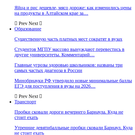
Яйца и рис дешевле, мясо дороже: как изменились цены
на продукты в Алтайском крае за…
Prev
Next
Образование
Существенную часть платных мест сократят в вузах
Студентов МГПУ массово вынуждают перевестись в
другие университеты. Комментарий…
Главные угрозы здоровью школьников: названы три
самых частых диагноза в России
Минобрнауки РФ утвердило новые минимальные баллы
ЕГЭ для поступления в вузы на 2026…
Prev
Next
Транспорт
Пробки сковали дороги вечернего Барнаула. Куда не
стоит ехать
Утренние девятибалльные пробки сковали Барнаул. Куда
не стоит ехать