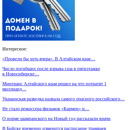
Интересное:
«Провели бы хоть вчера». В Алтайском крае…
Число погибших после взрыва газа в пятиэтажке
в Новосибирске…
Минтранс Алтайского края решил на что потратят 1
миллиард…
Украинская разведка назвала самого опасного российского…
Не стало режиссера фильмов «Кармен» и…
О норме шампанского на Новый год рассказали врачи
В Бийске временно изменится расписание трамваев