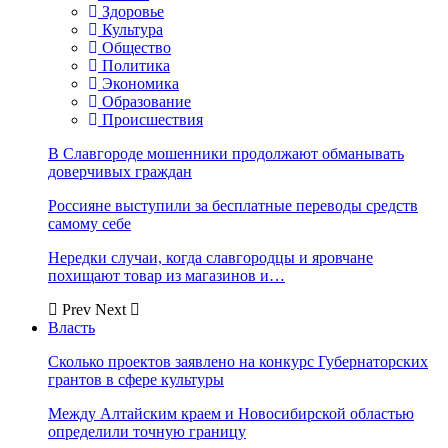
Здоровье
Культура
Общество
Политика
Экономика
Образование
Происшествия
В Славгороде мошенники продолжают обманывать
доверчивых граждан
Россияне выступили за бесплатные переводы средств
самому себе
Нередки случаи, когда славгородцы и яровчане
похищают товар из магазинов и…
Prev
Next
Власть
Сколько проектов заявлено на конкурс Губернаторских
грантов в сфере культуры
Между Алтайским краем и Новосибирской областью
определили точную границу