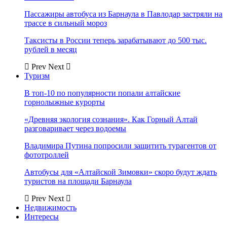
Пассажиры автобуса из Барнаула в Павлодар застряли на
трассе в сильный мороз
Таксисты в России теперь зарабатывают до 500 тыс.
рублей в месяц
Prev
Next
Туризм
В топ-10 по популярности попали алтайские
горнолыжные курорты
«Древняя экология сознания». Как Горный Алтай
разговаривает через водоемы
Владимира Путина попросили защитить турагентов от
фототроллей
Автобусы для «Алтайской Зимовки» скоро будут ждать
туристов на площади Барнаула
Prev
Next
Недвижимость
Интересы