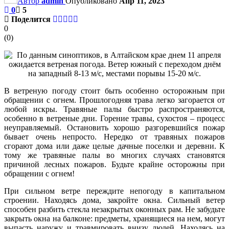
Автор
admin
Опубликовано
Апр 11, 2023
0
5
Поделится
0
(
0
)
В ветреную погоду стоит быть особенно осторожным при
обращении с огнем. Прошлогодняя трава легко загорается от
любой искры. Травяные палы быстро распространяются,
особенно в ветреные дни. Горение травы, сухостоя – процесс
неуправляемый. Остановить хорошо разгоревшийся пожар
бывает очень непросто. Нередко от травяных пожаров
сгорают дома или даже целые дачные поселки и деревни. К
тому же травяные палы во многих случаях становятся
причиной лесных пожаров. Будьте крайне осторожны при
обращении с огнем!
При сильном ветре переждите непогоду в капитальном
строении. Находясь дома, закройте окна. Сильный ветер
способен разбить стекла незакрытых оконных рам. Не забудьте
закрыть окна на балконе: предметы, хранящиеся на нем, могут
выпасть наружу и травмировать внизу людей. Находясь на