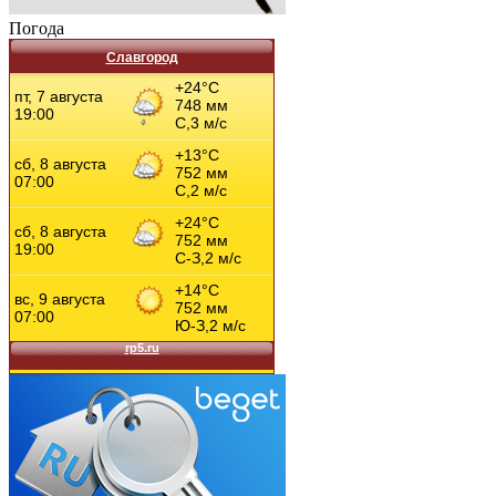
Погода
Славгород