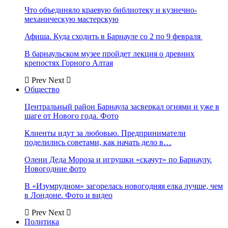
Что объединяло краевую библиотеку и кузнечно-
механическую мастерскую
Афиша. Куда сходить в Барнауле со 2 по 9 февраля
В барнаульском музее пройдет лекция о древних
крепостях Горного Алтая
Prev
Next
Общество
Центральный район Барнаула засверкал огнями и уже в
шаге от Нового года. Фото
Клиенты идут за любовью. Предприниматели
поделились советами, как начать дело в…
Олени Деда Мороза и игрушки «скачут» по Барнаулу.
Новогодние фото
В «Изумрудном» загорелась новогодняя елка лучше, чем
в Лондоне. Фото и видео
Prev
Next
Политика