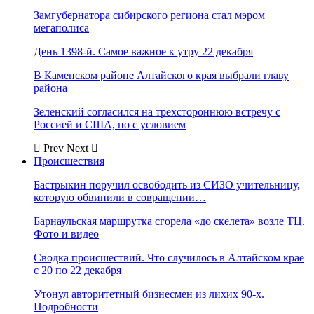
Замгубернатора сибирского региона стал мэром
мегаполиса
День 1398-й. Самое важное к утру 22 декабря
В Каменском районе Алтайского края выбрали главу
района
Зеленский согласился на трехстороннюю встречу с
Россией и США, но с условием
Prev
Next
Происшествия
Бастрыкин поручил освободить из СИЗО учительницу,
которую обвинили в совращении…
Барнаульская маршрутка сгорела «до скелета» возле ТЦ.
Фото и видео
Сводка происшествий. Что случилось в Алтайском крае
с 20 по 22 декабря
Утонул авторитетный бизнесмен из лихих 90-х.
Подробности