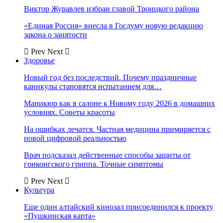
Виктор Журавлев избран главой Троицкого района
«Единая Россия» внесла в Госдуму новую редакцию
закона о занятости
Prev
Next
Здоровье
Новый год без последствий. Почему праздничные
каникулы становятся испытанием для…
Маникюр как в салоне к Новому году 2026 в домашних
условиях. Советы красоты
На ошибках лечатся. Частная медицина примиряется с
новой цифровой реальностью
Врач подсказал действенные способы защиты от
гонконгского гриппа. Точные симптомы
Prev
Next
Культура
Еще один алтайский кинозал присоединился к проекту
«Пушкинская карта»