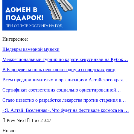
Интересное:
Шедевры камерной музыки
Межрегиональный турнир по карате-кекусинкай на Кубок…
В Барнауле на ночь перекроют одну из городских улиц
Всем предпринимателям и организациям Алтайского края…
Сертификат соответствия социально ориентированной…
Стало известно о разработке лекарства против старения в…
«Я. Алтай. Вселенная». Что будет на фестивале космоса на …
Prev
Next
1 из 2 347
Новое: