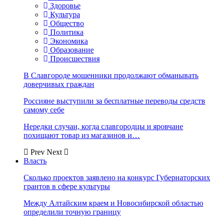
Здоровье
Культура
Общество
Политика
Экономика
Образование
Происшествия
В Славгороде мошенники продолжают обманывать
доверчивых граждан
Россияне выступили за бесплатные переводы средств
самому себе
Нередки случаи, когда славгородцы и яровчане
похищают товар из магазинов и…
Prev
Next
Власть
Сколько проектов заявлено на конкурс Губернаторских
грантов в сфере культуры
Между Алтайским краем и Новосибирской областью
определили точную границу