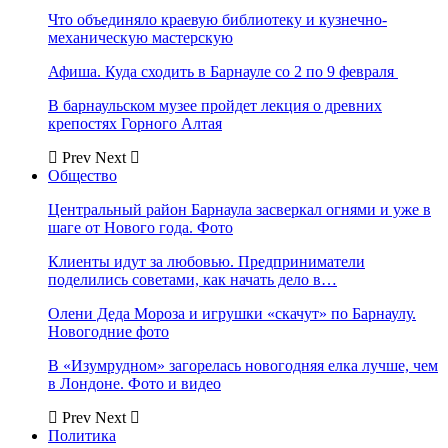
Что объединяло краевую библиотеку и кузнечно-
механическую мастерскую
Афиша. Куда сходить в Барнауле со 2 по 9 февраля
В барнаульском музее пройдет лекция о древних
крепостях Горного Алтая
Prev
Next
Общество
Центральный район Барнаула засверкал огнями и уже в
шаге от Нового года. Фото
Клиенты идут за любовью. Предприниматели
поделились советами, как начать дело в…
Олени Деда Мороза и игрушки «скачут» по Барнаулу.
Новогодние фото
В «Изумрудном» загорелась новогодняя елка лучше, чем
в Лондоне. Фото и видео
Prev
Next
Политика