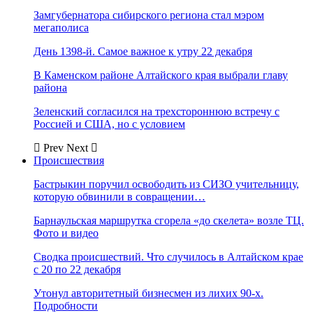
Замгубернатора сибирского региона стал мэром
мегаполиса
День 1398-й. Самое важное к утру 22 декабря
В Каменском районе Алтайского края выбрали главу
района
Зеленский согласился на трехстороннюю встречу с
Россией и США, но с условием
Prev
Next
Происшествия
Бастрыкин поручил освободить из СИЗО учительницу,
которую обвинили в совращении…
Барнаульская маршрутка сгорела «до скелета» возле ТЦ.
Фото и видео
Сводка происшествий. Что случилось в Алтайском крае
с 20 по 22 декабря
Утонул авторитетный бизнесмен из лихих 90-х.
Подробности