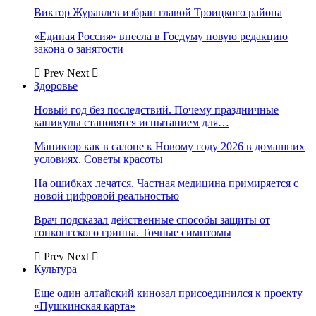
Виктор Журавлев избран главой Троицкого района
«Единая Россия» внесла в Госдуму новую редакцию
закона о занятости
Prev
Next
Здоровье
Новый год без последствий. Почему праздничные
каникулы становятся испытанием для…
Маникюр как в салоне к Новому году 2026 в домашних
условиях. Советы красоты
На ошибках лечатся. Частная медицина примиряется с
новой цифровой реальностью
Врач подсказал действенные способы защиты от
гонконгского гриппа. Точные симптомы
Prev
Next
Культура
Еще один алтайский кинозал присоединился к проекту
«Пушкинская карта»