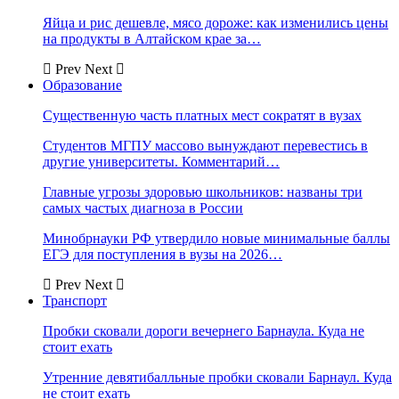
Яйца и рис дешевле, мясо дороже: как изменились цены
на продукты в Алтайском крае за…
Prev
Next
Образование
Существенную часть платных мест сократят в вузах
Студентов МГПУ массово вынуждают перевестись в
другие университеты. Комментарий…
Главные угрозы здоровью школьников: названы три
самых частых диагноза в России
Минобрнауки РФ утвердило новые минимальные баллы
ЕГЭ для поступления в вузы на 2026…
Prev
Next
Транспорт
Пробки сковали дороги вечернего Барнаула. Куда не
стоит ехать
Утренние девятибалльные пробки сковали Барнаул. Куда
не стоит ехать