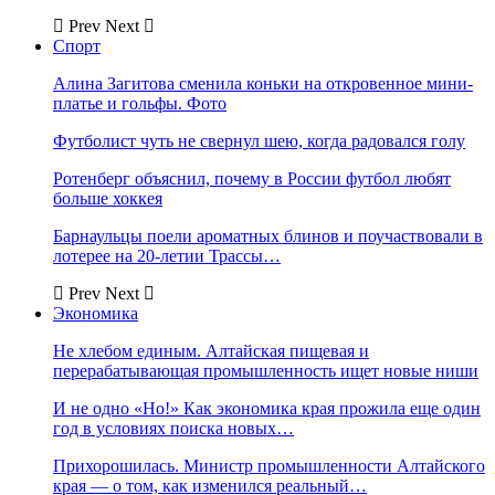
Prev
Next
Спорт
Алина Загитова сменила коньки на откровенное мини-
платье и гольфы. Фото
Футболист чуть не свернул шею, когда радовался голу
Ротенберг объяснил, почему в России футбол любят
больше хоккея
Барнаульцы поели ароматных блинов и поучаствовали в
лотерее на 20-летии Трассы…
Prev
Next
Экономика
Не хлебом единым. Алтайская пищевая и
перерабатывающая промышленность ищет новые ниши
И не одно «Но!» Как экономика края прожила еще один
год в условиях поиска новых…
Прихорошилась. Министр промышленности Алтайского
края — о том, как изменился реальный…