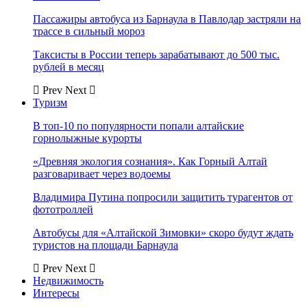
Пассажиры автобуса из Барнаула в Павлодар застряли на
трассе в сильный мороз
Таксисты в России теперь зарабатывают до 500 тыс.
рублей в месяц
Prev
Next
Туризм
В топ-10 по популярности попали алтайские
горнолыжные курорты
«Древняя экология сознания». Как Горный Алтай
разговаривает через водоемы
Владимира Путина попросили защитить турагентов от
фототроллей
Автобусы для «Алтайской Зимовки» скоро будут ждать
туристов на площади Барнаула
Prev
Next
Недвижимость
Интересы