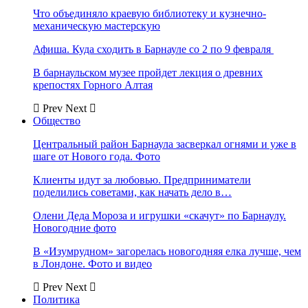
Что объединяло краевую библиотеку и кузнечно-
механическую мастерскую
Афиша. Куда сходить в Барнауле со 2 по 9 февраля
В барнаульском музее пройдет лекция о древних
крепостях Горного Алтая
Prev
Next
Общество
Центральный район Барнаула засверкал огнями и уже в
шаге от Нового года. Фото
Клиенты идут за любовью. Предприниматели
поделились советами, как начать дело в…
Олени Деда Мороза и игрушки «скачут» по Барнаулу.
Новогодние фото
В «Изумрудном» загорелась новогодняя елка лучше, чем
в Лондоне. Фото и видео
Prev
Next
Политика