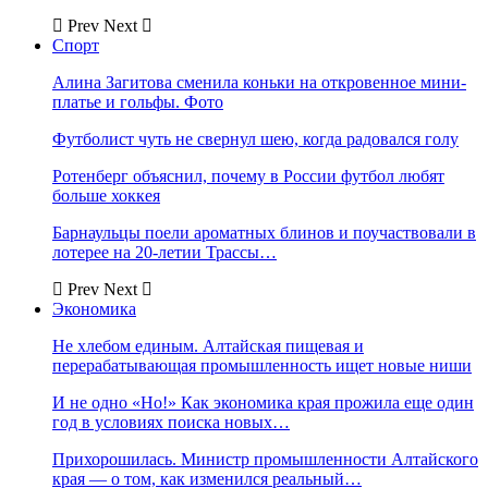
Prev
Next
Спорт
Алина Загитова сменила коньки на откровенное мини-
платье и гольфы. Фото
Футболист чуть не свернул шею, когда радовался голу
Ротенберг объяснил, почему в России футбол любят
больше хоккея
Барнаульцы поели ароматных блинов и поучаствовали в
лотерее на 20-летии Трассы…
Prev
Next
Экономика
Не хлебом единым. Алтайская пищевая и
перерабатывающая промышленность ищет новые ниши
И не одно «Но!» Как экономика края прожила еще один
год в условиях поиска новых…
Прихорошилась. Министр промышленности Алтайского
края — о том, как изменился реальный…