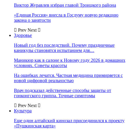
Виктор Журавлев избран главой Троицкого района
«Единая Россия» внесла в Госдуму новую редакцию
закона о занятости
Prev
Next
Здоровье
Новый год без последствий. Почему праздничные
каникулы становятся испытанием для…
Маникюр как в салоне к Новому году 2026 в домашних
условиях. Советы красоты
На ошибках лечатся. Частная медицина примиряется с
новой цифровой реальностью
Врач подсказал действенные способы защиты от
гонконгского гриппа. Точные симптомы
Prev
Next
Культура
Еще один алтайский кинозал присоединился к проекту
«Пушкинская карта»