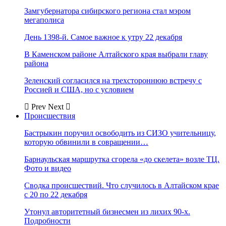
Замгубернатора сибирского региона стал мэром
мегаполиса
День 1398-й. Самое важное к утру 22 декабря
В Каменском районе Алтайского края выбрали главу
района
Зеленский согласился на трехстороннюю встречу с
Россией и США, но с условием
Prev
Next
Происшествия
Бастрыкин поручил освободить из СИЗО учительницу,
которую обвинили в совращении…
Барнаульская маршрутка сгорела «до скелета» возле ТЦ.
Фото и видео
Сводка происшествий. Что случилось в Алтайском крае
с 20 по 22 декабря
Утонул авторитетный бизнесмен из лихих 90-х.
Подробности