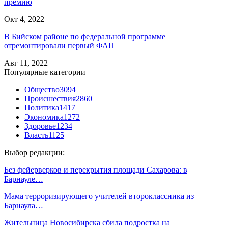
премию
Окт 4, 2022
В Бийском районе по федеральной программе
отремонтировали первый ФАП
Авг 11, 2022
Популярные категории
Общество
3094
Происшествия
2860
Политика
1417
Экономика
1272
Здоровье
1234
Власть
1125
Выбор редакции:
Без фейерверков и перекрытия площади Сахарова: в
Барнауле…
Мама терроризирующего учителей второклассника из
Барнаула…
Жительница Новосибирска сбила подростка на