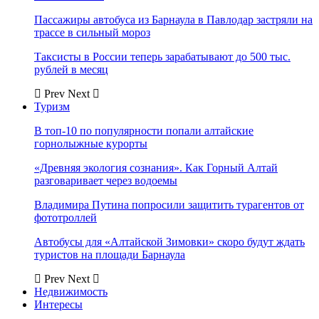
Пассажиры автобуса из Барнаула в Павлодар застряли на
трассе в сильный мороз
Таксисты в России теперь зарабатывают до 500 тыс.
рублей в месяц
Prev
Next
Туризм
В топ-10 по популярности попали алтайские
горнолыжные курорты
«Древняя экология сознания». Как Горный Алтай
разговаривает через водоемы
Владимира Путина попросили защитить турагентов от
фототроллей
Автобусы для «Алтайской Зимовки» скоро будут ждать
туристов на площади Барнаула
Prev
Next
Недвижимость
Интересы