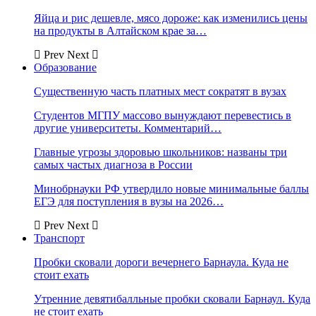
Яйца и рис дешевле, мясо дороже: как изменились цены
на продукты в Алтайском крае за…
Prev
Next
Образование
Существенную часть платных мест сократят в вузах
Студентов МГПУ массово вынуждают перевестись в
другие университеты. Комментарий…
Главные угрозы здоровью школьников: названы три
самых частых диагноза в России
Минобрнауки РФ утвердило новые минимальные баллы
ЕГЭ для поступления в вузы на 2026…
Prev
Next
Транспорт
Пробки сковали дороги вечернего Барнаула. Куда не
стоит ехать
Утренние девятибалльные пробки сковали Барнаул. Куда
не стоит ехать