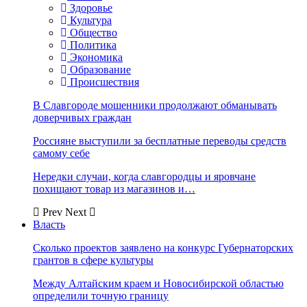
Здоровье
Культура
Общество
Политика
Экономика
Образование
Происшествия
В Славгороде мошенники продолжают обманывать
доверчивых граждан
Россияне выступили за бесплатные переводы средств
самому себе
Нередки случаи, когда славгородцы и яровчане
похищают товар из магазинов и…
Prev
Next
Власть
Сколько проектов заявлено на конкурс Губернаторских
грантов в сфере культуры
Между Алтайским краем и Новосибирской областью
определили точную границу