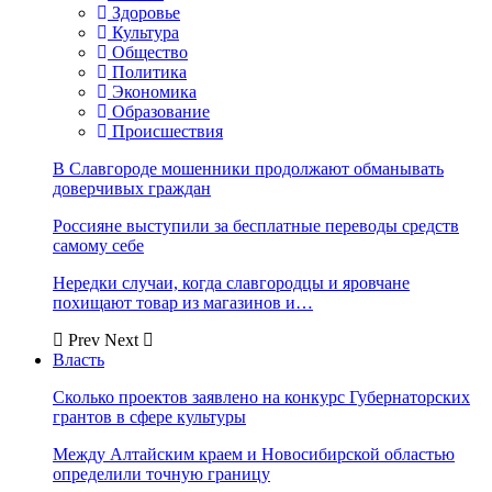
Здоровье
Культура
Общество
Политика
Экономика
Образование
Происшествия
В Славгороде мошенники продолжают обманывать
доверчивых граждан
Россияне выступили за бесплатные переводы средств
самому себе
Нередки случаи, когда славгородцы и яровчане
похищают товар из магазинов и…
Prev
Next
Власть
Сколько проектов заявлено на конкурс Губернаторских
грантов в сфере культуры
Между Алтайским краем и Новосибирской областью
определили точную границу