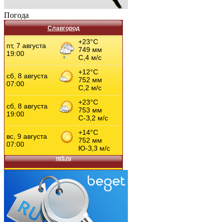
Погода
Славгород