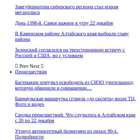
Замгубернатора сибирского региона стал мэром
мегаполиса
День 1398-й. Самое важное к утру 22 декабря
В Каменском районе Алтайского края выбрали главу
района
Зеленский согласился на трехстороннюю встречу с
Россией и США, но с условием
Prev
Next
Происшествия
Бастрыкин поручил освободить из СИЗО учительницу,
которую обвинили в совращении…
Барнаульская маршрутка сгорела «до скелета» возле ТЦ.
Фото и видео
Сводка происшествий. Что случилось в Алтайском крае
с 20 по 22 декабря
Утонул авторитетный бизнесмен из лихих 90-х.
Подробности