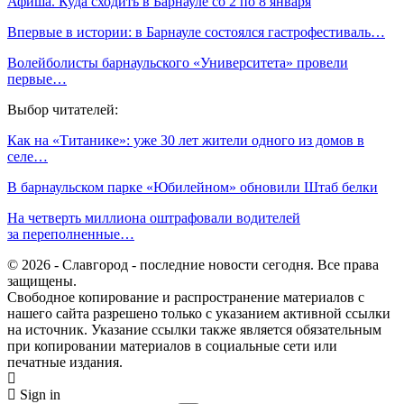
Афиша. Куда сходить в Барнауле со 2 по 8 января
Впервые в истории: в Барнауле состоялся гастрофестиваль…
Волейболисты барнаульского «Университета» провели
первые…
Выбор читателей:
Как на «Титанике»: уже 30 лет жители одного из домов в
селе…
В барнаульском парке «Юбилейном» обновили Штаб белки
На четверть миллиона оштрафовали водителей
за переполненные…
© 2026 - Славгород - последние новости сегодня. Все права
защищены.
Свободное копирование и распространение материалов с
нашего сайта разрешено только с указанием активной ссылки
на источник. Указание ссылки также является обязательным
при копировании материалов в социальные сети или
печатные издания.
Sign in