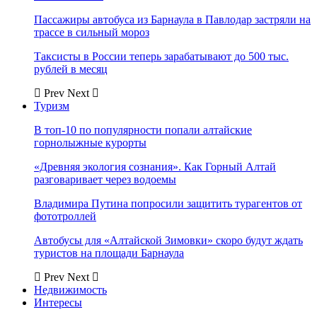
Пассажиры автобуса из Барнаула в Павлодар застряли на
трассе в сильный мороз
Таксисты в России теперь зарабатывают до 500 тыс.
рублей в месяц
Prev
Next
Туризм
В топ-10 по популярности попали алтайские
горнолыжные курорты
«Древняя экология сознания». Как Горный Алтай
разговаривает через водоемы
Владимира Путина попросили защитить турагентов от
фототроллей
Автобусы для «Алтайской Зимовки» скоро будут ждать
туристов на площади Барнаула
Prev
Next
Недвижимость
Интересы