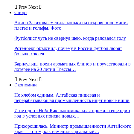
Prev
Next
Спорт
Алина Загитова сменила коньки на откровенное мини-
платье и гольфы. Фото
Футболист чуть не свернул шею, когда радовался голу
Ротенберг объяснил, почему в России футбол любят
больше хоккея
Барнаульцы поели ароматных блинов и поучаствовали в
лотерее на 20-летии Трассы…
Prev
Next
Экономика
Не хлебом единым. Алтайская пищевая и
перерабатывающая промышленность ищет новые ниши
И не одно «Но!» Как экономика края прожила еще один
год в условиях поиска новых…
Прихорошилась. Министр промышленности Алтайского
края — о том, как изменился реальный…