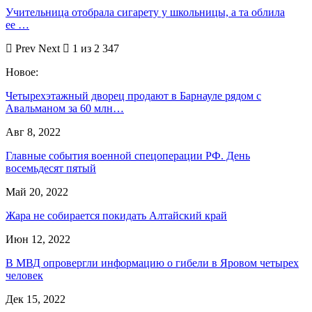
Учительница отобрала сигарету у школьницы, а та облила
ее …
Prev
Next
1 из 2 347
Новое:
Четырехэтажный дворец продают в Барнауле рядом с
Авальманом за 60 млн…
Авг 8, 2022
Главные события военной спецоперации РФ. День
восемьдесят пятый
Май 20, 2022
Жара не собирается покидать Алтайский край
Июн 12, 2022
В МВД опровергли информацию о гибели в Яровом четырех
человек
Дек 15, 2022