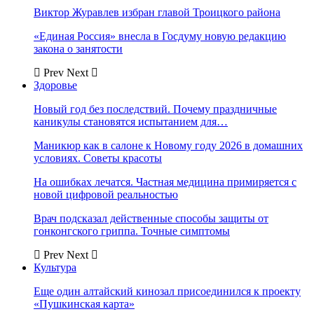
Виктор Журавлев избран главой Троицкого района
«Единая Россия» внесла в Госдуму новую редакцию
закона о занятости
Prev
Next
Здоровье
Новый год без последствий. Почему праздничные
каникулы становятся испытанием для…
Маникюр как в салоне к Новому году 2026 в домашних
условиях. Советы красоты
На ошибках лечатся. Частная медицина примиряется с
новой цифровой реальностью
Врач подсказал действенные способы защиты от
гонконгского гриппа. Точные симптомы
Prev
Next
Культура
Еще один алтайский кинозал присоединился к проекту
«Пушкинская карта»