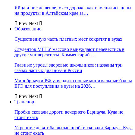
Яйца и рис дешевле, мясо дороже: как изменились цены
на продукты в Алтайском крае за…
Prev
Next
Образование
Существенную часть платных мест сократят в вузах
Студентов МГПУ массово вынуждают перевестись в
другие университеты. Комментарий…
Главные угрозы здоровью школьников: названы три
самых частых диагноза в России
Минобрнауки РФ утвердило новые минимальные баллы
ЕГЭ для поступления в вузы на 2026…
Prev
Next
Транспорт
Пробки сковали дороги вечернего Барнаула. Куда не
стоит ехать
Утренние девятибалльные пробки сковали Барнаул. Куда
не стоит ехать