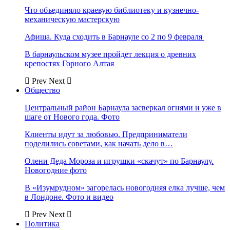
Что объединяло краевую библиотеку и кузнечно-
механическую мастерскую
Афиша. Куда сходить в Барнауле со 2 по 9 февраля
В барнаульском музее пройдет лекция о древних
крепостях Горного Алтая
Prev
Next
Общество
Центральный район Барнаула засверкал огнями и уже в
шаге от Нового года. Фото
Клиенты идут за любовью. Предприниматели
поделились советами, как начать дело в…
Олени Деда Мороза и игрушки «скачут» по Барнаулу.
Новогодние фото
В «Изумрудном» загорелась новогодняя елка лучше, чем
в Лондоне. Фото и видео
Prev
Next
Политика