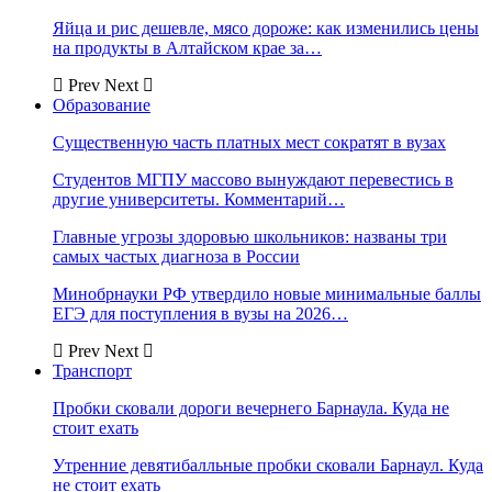
Яйца и рис дешевле, мясо дороже: как изменились цены
на продукты в Алтайском крае за…
Prev
Next
Образование
Существенную часть платных мест сократят в вузах
Студентов МГПУ массово вынуждают перевестись в
другие университеты. Комментарий…
Главные угрозы здоровью школьников: названы три
самых частых диагноза в России
Минобрнауки РФ утвердило новые минимальные баллы
ЕГЭ для поступления в вузы на 2026…
Prev
Next
Транспорт
Пробки сковали дороги вечернего Барнаула. Куда не
стоит ехать
Утренние девятибалльные пробки сковали Барнаул. Куда
не стоит ехать