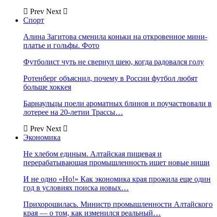
Prev
Next
Спорт
Алина Загитова сменила коньки на откровенное мини-
платье и гольфы. Фото
Футболист чуть не свернул шею, когда радовался голу
Ротенберг объяснил, почему в России футбол любят
больше хоккея
Барнаульцы поели ароматных блинов и поучаствовали в
лотерее на 20-летии Трассы…
Prev
Next
Экономика
Не хлебом единым. Алтайская пищевая и
перерабатывающая промышленность ищет новые ниши
И не одно «Но!» Как экономика края прожила еще один
год в условиях поиска новых…
Прихорошилась. Министр промышленности Алтайского
края — о том, как изменился реальный…