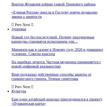
Виктор Журавлев избран главой Троицкого района
«Единая Россия» внесла в Госдуму новую редакцию
закона о занятости
Prev
Next
Здоровье
Новый год без последствий. Почему праздничные
каникулы становятся испытанием для…
Маникюр как в салоне к Новому году 2026 в домашних
условиях. Советы красоты
На ошибках лечатся. Частная медицина примиряется с
новой цифровой реальностью
Врач подсказал действенные способы защиты от
гонконгского гриппа. Точные симптомы
Prev
Next
Культура
Еще один алтайский кинозал присоединился к проекту
«Пушкинская карта»