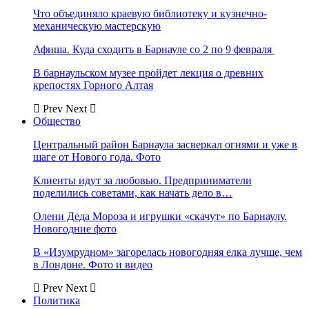
Что объединяло краевую библиотеку и кузнечно-
механическую мастерскую
Афиша. Куда сходить в Барнауле со 2 по 9 февраля
В барнаульском музее пройдет лекция о древних
крепостях Горного Алтая
Prev
Next
Общество
Центральный район Барнаула засверкал огнями и уже в
шаге от Нового года. Фото
Клиенты идут за любовью. Предприниматели
поделились советами, как начать дело в…
Олени Деда Мороза и игрушки «скачут» по Барнаулу.
Новогодние фото
В «Изумрудном» загорелась новогодняя елка лучше, чем
в Лондоне. Фото и видео
Prev
Next
Политика