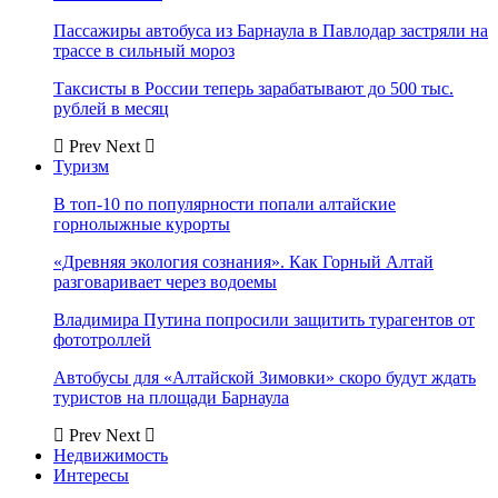
Пассажиры автобуса из Барнаула в Павлодар застряли на
трассе в сильный мороз
Таксисты в России теперь зарабатывают до 500 тыс.
рублей в месяц
Prev
Next
Туризм
В топ-10 по популярности попали алтайские
горнолыжные курорты
«Древняя экология сознания». Как Горный Алтай
разговаривает через водоемы
Владимира Путина попросили защитить турагентов от
фототроллей
Автобусы для «Алтайской Зимовки» скоро будут ждать
туристов на площади Барнаула
Prev
Next
Недвижимость
Интересы