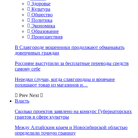
Здоровье
Культура
Общество
Политика
Экономика
Образование
Происшествия
В Славгороде мошенники продолжают обманывать
доверчивых граждан
Россияне выступили за бесплатные переводы средств
самому себе
Нередки случаи, когда славгородцы и яровчане
похищают товар из магазинов и…
Prev
Next
Власть
Сколько проектов заявлено на конкурс Губернаторских
грантов в сфере культуры
Между Алтайским краем и Новосибирской областью
определили точную границу