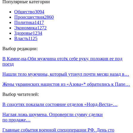
Популярные категории
Общество
3094
Происшествия
2860
Политика
1417
Экономика
1272
Здоровье
1234
Власть
1125
Выбор редакции:
В Камне-на-Оби мужчина отсёк себе руку, положив ее под
поезд
Нашли тело мужчины, который утонул почти месяц назад в…
Жены украинских нацистов из «Азова»* обратились к Папе…
Выбор читателей:
В соцсетях показали состояние отделов «Норд-Веста»…
Наглая ложь шоумена. Опровергли сумму сделки
по продаже…
Главные события военной спецоперации РФ. День сто