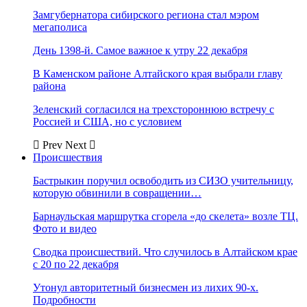
Замгубернатора сибирского региона стал мэром
мегаполиса
День 1398-й. Самое важное к утру 22 декабря
В Каменском районе Алтайского края выбрали главу
района
Зеленский согласился на трехстороннюю встречу с
Россией и США, но с условием
Prev
Next
Происшествия
Бастрыкин поручил освободить из СИЗО учительницу,
которую обвинили в совращении…
Барнаульская маршрутка сгорела «до скелета» возле ТЦ.
Фото и видео
Сводка происшествий. Что случилось в Алтайском крае
с 20 по 22 декабря
Утонул авторитетный бизнесмен из лихих 90-х.
Подробности