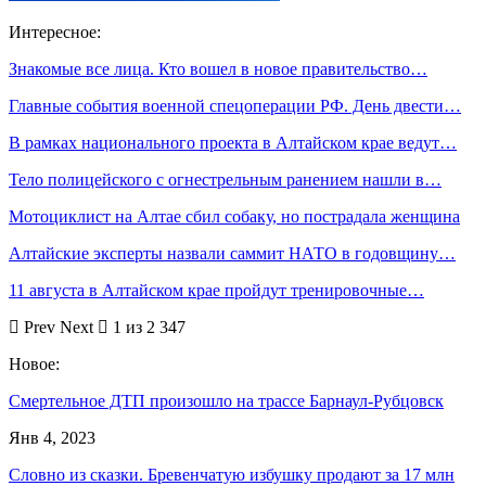
Интересное:
Знакомые все лица. Кто вошел в новое правительство…
Главные события военной спецоперации РФ. День двести…
В рамках национального проекта в Алтайском крае ведут…
Тело полицейского с огнестрельным ранением нашли в…
Мотоциклист на Алтае сбил собаку, но пострадала женщина
Алтайские эксперты назвали саммит НАТО в годовщину…
11 августа в Алтайском крае пройдут тренировочные…
Prev
Next
1 из 2 347
Новое:
Смертельное ДТП произошло на трассе Барнаул-Рубцовск
Янв 4, 2023
Словно из сказки. Бревенчатую избушку продают за 17 млн