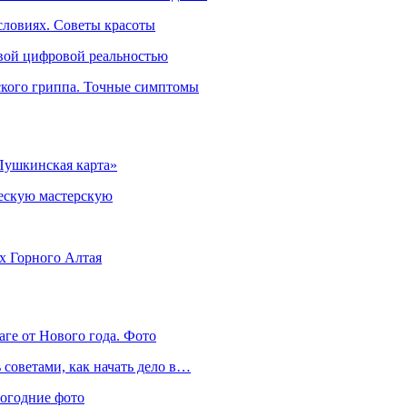
словиях. Советы красоты
овой цифровой реальностью
ского гриппа. Точные симптомы
Пушкинская карта»
ческую мастерскую
ях Горного Алтая
аге от Нового года. Фото
советами, как начать дело в…
вогодние фото