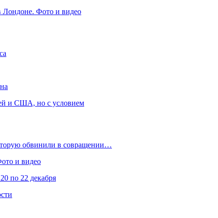
в Лондоне. Фото и видео
са
она
ей и США, но с условием
которую обвинили в совращении…
Фото и видео
20 по 22 декабря
ости