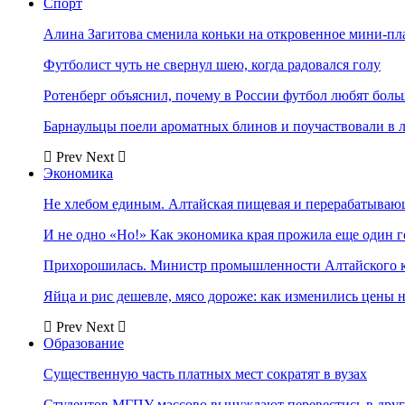
Спорт
Алина Загитова сменила коньки на откровенное мини-пл
Футболист чуть не свернул шею, когда радовался голу
Ротенберг объяснил, почему в России футбол любят боль
Барнаульцы поели ароматных блинов и поучаствовали в 
Prev
Next
Экономика
Не хлебом единым. Алтайская пищевая и перерабатыва
И не одно «Но!» Как экономика края прожила еще один 
Прихорошилась. Министр промышленности Алтайского к
Яйца и рис дешевле, мясо дороже: как изменились цены 
Prev
Next
Образование
Существенную часть платных мест сократят в вузах
Студентов МГПУ массово вынуждают перевестись в дру