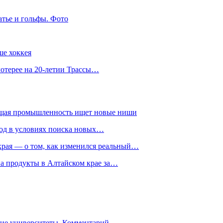
атье и гольфы. Фото
ше хоккея
лотерее на 20-летии Трассы…
ющая промышленность ищет новые ниши
год в условиях поиска новых…
рая — о том, как изменился реальный…
на продукты в Алтайском крае за…
гие университеты. Комментарий…