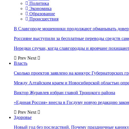
Политика
Экономика
Образование
Происшествия
В Славгороде мошенники продолжают обманывать довер
Россияне выступили за бесплатные переводы средств сам
Нередки случаи, когда славгородцы и яровчане похищают
Prev
Next
Власть
Сколько проектов заявлено на конкурс Губернаторских гр
Между Алтайским краем и Новосибирской областью опр
Виктор Журавлев избран главой Троицкого района
«Единая Россия» внесла в Госдуму новую редакцию закон
Prev
Next
Здоровье
Новый год без последствий. Почему праздничные каник