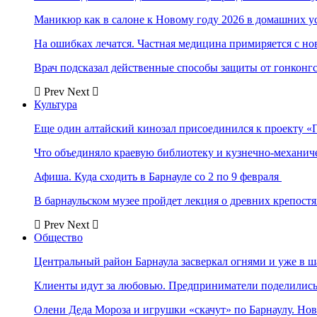
Маникюр как в салоне к Новому году 2026 в домашних у
На ошибках лечатся. Частная медицина примиряется с н
Врач подсказал действенные способы защиты от гонконг
Prev
Next
Культура
Еще один алтайский кинозал присоединился к проекту «
Что объединяло краевую библиотеку и кузнечно-механи
Афиша. Куда сходить в Барнауле со 2 по 9 февраля
В барнаульском музее пройдет лекция о древних крепост
Prev
Next
Общество
Центральный район Барнаула засверкал огнями и уже в ш
Клиенты идут за любовью. Предприниматели поделились 
Олени Деда Мороза и игрушки «скачут» по Барнаулу. Но