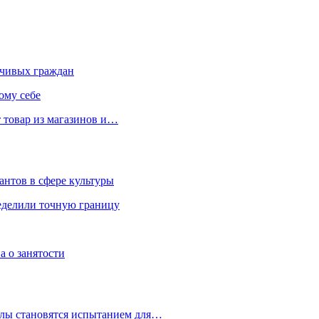
чивых граждан
ому себе
 товар из магазинов и…
антов в сфере культуры
еделили точную границу
а о занятости
улы становятся испытанием для…