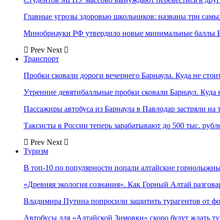
Главные угрозы здоровью школьников: названы три самых
Минобрнауки РФ утвердило новые минимальные баллы Е
Prev
Next
Транспорт
Пробки сковали дороги вечернего Барнаула. Куда не стоит
Утренние девятибалльные пробки сковали Барнаул. Куда н
Пассажиры автобуса из Барнаула в Павлодар застряли на 
Таксисты в России теперь зарабатывают до 500 тыс. рубл
Prev
Next
Туризм
В топ-10 по популярности попали алтайские горнолыжн
«Древняя экология сознания». Как Горный Алтай разгова
Владимира Путина попросили защитить турагентов от ф
Автобусы для «Алтайской Зимовки» скоро будут ждать ту