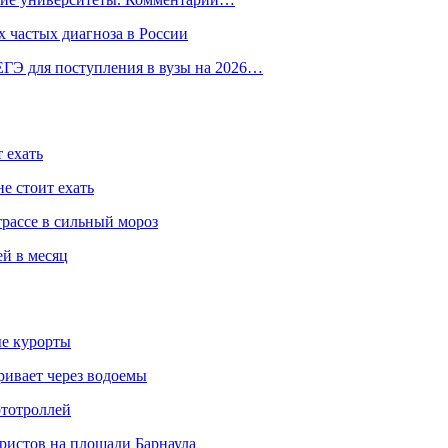
 частых диагноза в России
ГЭ для поступления в вузы на 2026…
 ехать
е стоит ехать
трассе в сильный мороз
ей в месяц
ые курорты
ривает через водоемы
ототроллей
ристов на площади Барнаула