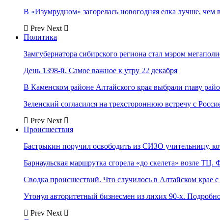
В «Изумрудном» загорелась новогодняя елка лучше, чем 
Prev
Next
Политика
Замгубернатора сибирского региона стал мэром мегаполи
День 1398-й. Самое важное к утру 22 декабря
В Каменском районе Алтайского края выбрали главу рай
Зеленский согласился на трехстороннюю встречу с Росси
Prev
Next
Происшествия
Бастрыкин поручил освободить из СИЗО учительницу, 
Барнаульская маршрутка сгорела «до скелета» возле ТЦ. 
Сводка происшествий. Что случилось в Алтайском крае с 
Утонул авторитетный бизнесмен из лихих 90-х. Подробн
Prev
Next