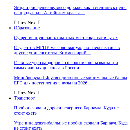
Яйца и рис дешевле, мясо дороже: как изменились цены
на продукты в Алтайском крае за…
Prev
Next
Образование
Существенную часть платных мест сократят в вузах
Студентов МГПУ массово вынуждают перевестись в
другие университеты. Комментарий…
Главные угрозы здоровью школьников: названы три
самых частых диагноза в России
Минобрнауки РФ утвердило новые минимальные баллы
ЕГЭ для поступления в вузы на 2026…
Prev
Next
Транспорт
Пробки сковали дороги вечернего Барнаула. Куда не
стоит ехать
Утренние девятибалльные пробки сковали Барнаул. Куда
не стоит ехать