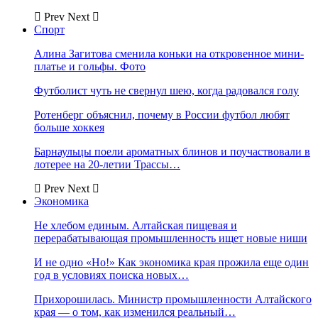
Prev
Next
Спорт
Алина Загитова сменила коньки на откровенное мини-
платье и гольфы. Фото
Футболист чуть не свернул шею, когда радовался голу
Ротенберг объяснил, почему в России футбол любят
больше хоккея
Барнаульцы поели ароматных блинов и поучаствовали в
лотерее на 20-летии Трассы…
Prev
Next
Экономика
Не хлебом единым. Алтайская пищевая и
перерабатывающая промышленность ищет новые ниши
И не одно «Но!» Как экономика края прожила еще один
год в условиях поиска новых…
Прихорошилась. Министр промышленности Алтайского
края — о том, как изменился реальный…