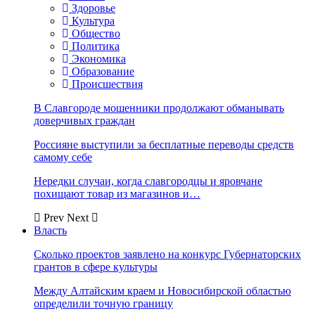
Здоровье
Культура
Общество
Политика
Экономика
Образование
Происшествия
В Славгороде мошенники продолжают обманывать
доверчивых граждан
Россияне выступили за бесплатные переводы средств
самому себе
Нередки случаи, когда славгородцы и яровчане
похищают товар из магазинов и…
Prev
Next
Власть
Сколько проектов заявлено на конкурс Губернаторских
грантов в сфере культуры
Между Алтайским краем и Новосибирской областью
определили точную границу