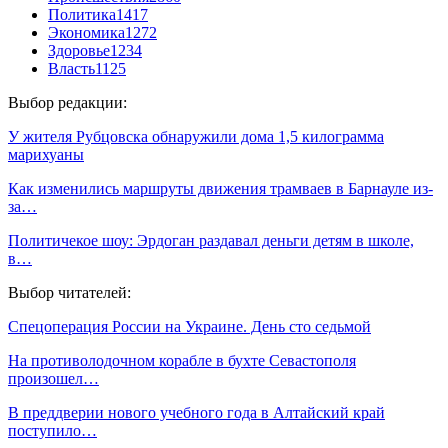
Политика
1417
Экономика
1272
Здоровье
1234
Власть
1125
Выбор редакции:
У жителя Рубцовска обнаружили дома 1,5 килограмма
марихуаны
Как изменились маршруты движения трамваев в Барнауле из-
за…
Политичекое шоу: Эрдоган раздавал деньги детям в школе,
в…
Выбор читателей:
Спецоперация России на Украине. День сто седьмой
На противолодочном корабле в бухте Севастополя
произошел…
В преддверии нового учебного года в Алтайский край
поступило…