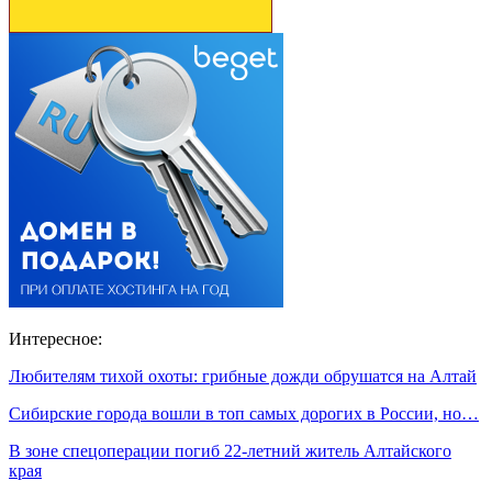
Интересное:
Любителям тихой охоты: грибные дожди обрушатся на Алтай
Сибирские города вошли в топ самых дорогих в России, но…
В зоне спецоперации погиб 22-летний житель Алтайского
края