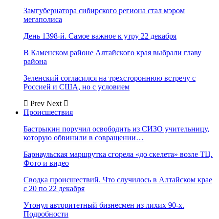
Замгубернатора сибирского региона стал мэром
мегаполиса
День 1398-й. Самое важное к утру 22 декабря
В Каменском районе Алтайского края выбрали главу
района
Зеленский согласился на трехстороннюю встречу с
Россией и США, но с условием
Prev
Next
Происшествия
Бастрыкин поручил освободить из СИЗО учительницу,
которую обвинили в совращении…
Барнаульская маршрутка сгорела «до скелета» возле ТЦ.
Фото и видео
Сводка происшествий. Что случилось в Алтайском крае
с 20 по 22 декабря
Утонул авторитетный бизнесмен из лихих 90-х.
Подробности