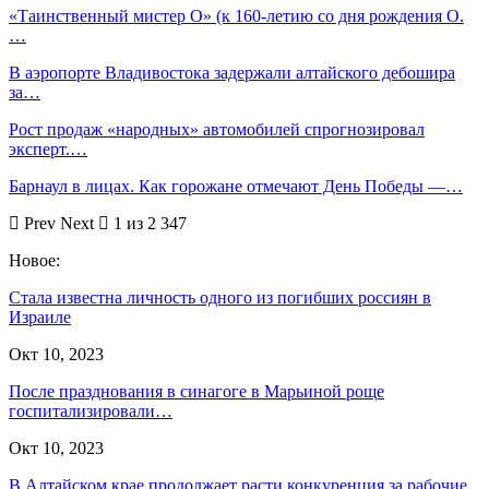
«Таинственный мистер О» (к 160-летию со дня рождения О.
…
В аэропорте Владивостока задержали алтайского дебошира
за…
Рост продаж «народных» автомобилей спрогнозировал
эксперт.…
Барнаул в лицах. Как горожане отмечают День Победы —…
Prev
Next
1 из 2 347
Новое:
Стала известна личность одного из погибших россиян в
Израиле
Окт 10, 2023
После празднования в синагоге в Марьиной роще
госпитализировали…
Окт 10, 2023
В Алтайском крае продолжает расти конкуренция за рабочие