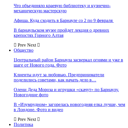
Что объединяло краевую библиотеку и кузнечно-
механическую мастерскую
Афиша. Куда сходить в Барнауле со 2 по 9 февраля
В барнаульском музее пройдет лекция о древних
крепостях Горного Алтая
Prev
Next
Общество
Центральный район Барнаула засверкал огнями и уже в
шаге от Нового года. Фото
Клиенты идут за любовью. Предприниматели
поделились советами, как начать дело в…
Олени Деда Мороза и игрушки «скачут» по Барнаулу.
Новогодние фото
В «Изумрудном» загорелась новогодняя елка лучше, чем
в Лондоне. Фото и видео
Prev
Next
Политика