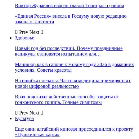
Виктор Журавлев избран главой Троицкого района
«Единая Россия» внесла в Госдуму новую редакцию
закона о занятости
Prev
Next
Здоровье
Новый год без последствий. Почему праздничные
каникулы становятся испытанием для…
Маникюр как в салоне к Новому году 2026 в домашних
условиях. Советы красоты
На ошибках лечатся. Частная медицина примиряется с
новой цифровой реальностью
Врач подсказал действенные способы защиты от
гонконгского гриппа. Точные симптомы
Prev
Next
Культура
Еще один алтайский кинозал присоединился к проекту
«Пушкинская карта»