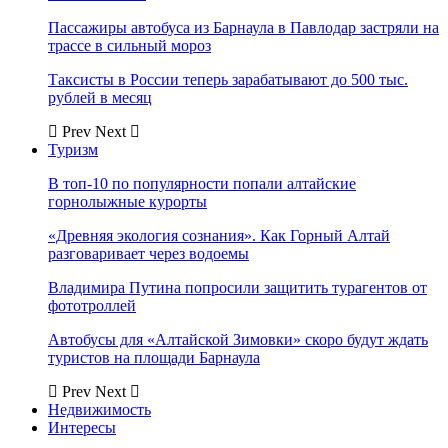
Пассажиры автобуса из Барнаула в Павлодар застряли на
трассе в сильный мороз
Таксисты в России теперь зарабатывают до 500 тыс.
рублей в месяц
Prev
Next
Туризм
В топ-10 по популярности попали алтайские
горнолыжные курорты
«Древняя экология сознания». Как Горный Алтай
разговаривает через водоемы
Владимира Путина попросили защитить турагентов от
фототроллей
Автобусы для «Алтайской Зимовки» скоро будут ждать
туристов на площади Барнаула
Prev
Next
Недвижимость
Интересы