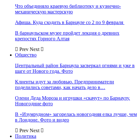
Что объединяло краевую библиотеку и кузнечно-
механическую мастерскую
Афиша. Куда сходить в Барнауле со 2 по 9 февраля
В барнаульском музее пройдет лекция о древних
крепостях Горного Алтая
Prev
Next
Общество
Центральный район Барнаула засверкал огнями и уже в
шаге от Нового года. Фото
Клиенты идут за любовью. Предприниматели
поделились советами, как начать дело в…
Олени Деда Мороза и игрушки «скачут» по Барнаулу.
Новогодние фото
В «Изумрудном» загорелась новогодняя елка лучше, чем
в Лондоне. Фото и видео
Prev
Next
Политика