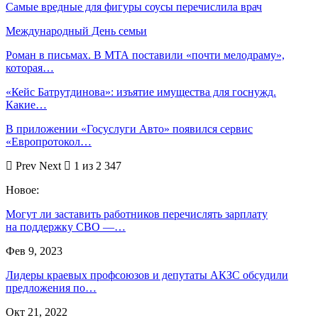
Самые вредные для фигуры соусы перечислила врач
Международный День семьи
Роман в письмах. В МТА поставили «почти мелодраму»,
которая…
«Кейс Батрутдинова»: изъятие имущества для госнужд.
Какие…
В приложении «Госуслуги Авто» появился сервис
«Европротокол…
Prev
Next
1 из 2 347
Новое:
Могут ли заставить работников перечислять зарплату
на поддержку СВО —…
Фев 9, 2023
Лидеры краевых профсоюзов и депутаты АКЗС обсудили
предложения по…
Окт 21, 2022