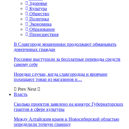
Здоровье
Культура
Общество
Политика
Экономика
Образование
Происшествия
В Славгороде мошенники продолжают обманывать
доверчивых граждан
Россияне выступили за бесплатные переводы средств
самому себе
Нередки случаи, когда славгородцы и яровчане
похищают товар из магазинов и…
Prev
Next
Власть
Сколько проектов заявлено на конкурс Губернаторских
грантов в сфере культуры
Между Алтайским краем и Новосибирской областью
определили точную границу