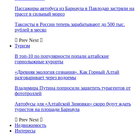
Пассажиры автобуса из Барнаула в Павлодар застряли на
трассе в сильный мороз
Таксисты в России теперь зарабатывают до 500 тыс.
рублей в месяц
Prev
Next
Туризм
В топ-10 по популярности попали алтайские
горнолыжные курорты
«Древняя экология сознания». Как Горный Алтай
разговаривает через водоемы
Владимира Путина попросили защитить турагентов от
фототроллей
Автобусы для «Алтайской Зимовки» скоро будут ждать
туристов на площади Барнаула
Prev
Next
Недвижимость
Интересы