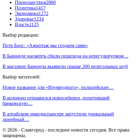
Происшествия
2860
Политика
1417
Экономика
1272
Здоровье
1234
Власть
1125
Выбор редакции:
Петр Боос: «Ажиотаж мы создаем сами»
В Барнауле насмерть сбили пешехода на нерегулируемом…
В магазине Барнаула выявили свыше 200 нелегальных шуб
Выбор читателей:
Новое название для «Изумрудного», полицейские…
В колонию отправился новосибирец, похитивший
банковскую…
В алтайском онкодиспансере запустили уникальный
линейный…
© 2026 - Славгород - последние новости сегодня. Все права
защищены.