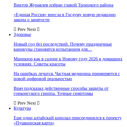
Виктор Журавлев избран главой Троицкого района
«Единая Россия» внесла в Госдуму новую редакцию
закона о занятости
Prev
Next
Здоровье
Новый год без последствий. Почему праздничные
каникулы становятся испытанием для…
Маникюр как в салоне к Новому году 2026 в домашних
условиях. Советы красоты
На ошибках лечатся. Частная медицина примиряется с
новой цифровой реальностью
Врач подсказал действенные способы защиты от
гонконгского гриппа. Точные симптомы
Prev
Next
Культура
Еще один алтайский кинозал присоединился к проекту
«Пушкинская карта»