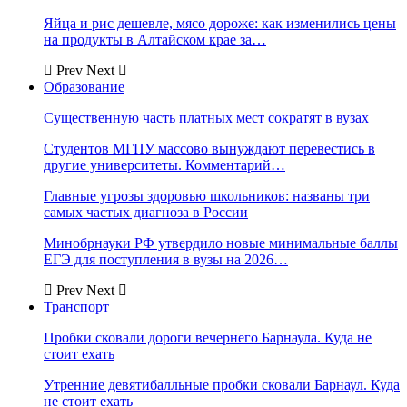
Яйца и рис дешевле, мясо дороже: как изменились цены
на продукты в Алтайском крае за…
Prev
Next
Образование
Существенную часть платных мест сократят в вузах
Студентов МГПУ массово вынуждают перевестись в
другие университеты. Комментарий…
Главные угрозы здоровью школьников: названы три
самых частых диагноза в России
Минобрнауки РФ утвердило новые минимальные баллы
ЕГЭ для поступления в вузы на 2026…
Prev
Next
Транспорт
Пробки сковали дороги вечернего Барнаула. Куда не
стоит ехать
Утренние девятибалльные пробки сковали Барнаул. Куда
не стоит ехать