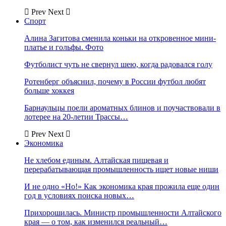
Prev
Next
Спорт
Алина Загитова сменила коньки на откровенное мини-
платье и гольфы. Фото
Футболист чуть не свернул шею, когда радовался голу
Ротенберг объяснил, почему в России футбол любят
больше хоккея
Барнаульцы поели ароматных блинов и поучаствовали в
лотерее на 20-летии Трассы…
Prev
Next
Экономика
Не хлебом единым. Алтайская пищевая и
перерабатывающая промышленность ищет новые ниши
И не одно «Но!» Как экономика края прожила еще один
год в условиях поиска новых…
Прихорошилась. Министр промышленности Алтайского
края — о том, как изменился реальный…