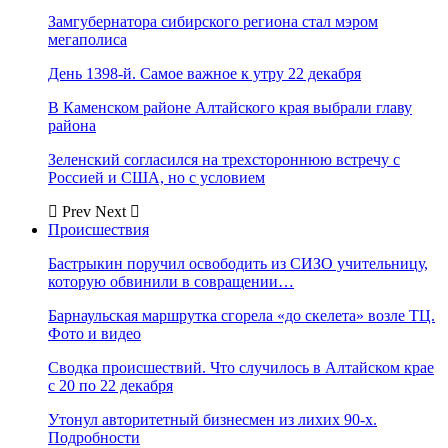
Замгубернатора сибирского региона стал мэром
мегаполиса
День 1398-й. Самое важное к утру 22 декабря
В Каменском районе Алтайского края выбрали главу
района
Зеленский согласился на трехстороннюю встречу с
Россией и США, но с условием
Prev
Next
Происшествия
Бастрыкин поручил освободить из СИЗО учительницу,
которую обвинили в совращении…
Барнаульская маршрутка сгорела «до скелета» возле ТЦ.
Фото и видео
Сводка происшествий. Что случилось в Алтайском крае
с 20 по 22 декабря
Утонул авторитетный бизнесмен из лихих 90-х.
Подробности