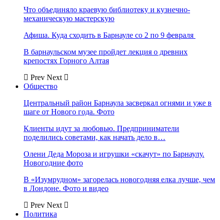
Что объединяло краевую библиотеку и кузнечно-
механическую мастерскую
Афиша. Куда сходить в Барнауле со 2 по 9 февраля
В барнаульском музее пройдет лекция о древних
крепостях Горного Алтая
Prev
Next
Общество
Центральный район Барнаула засверкал огнями и уже в
шаге от Нового года. Фото
Клиенты идут за любовью. Предприниматели
поделились советами, как начать дело в…
Олени Деда Мороза и игрушки «скачут» по Барнаулу.
Новогодние фото
В «Изумрудном» загорелась новогодняя елка лучше, чем
в Лондоне. Фото и видео
Prev
Next
Политика