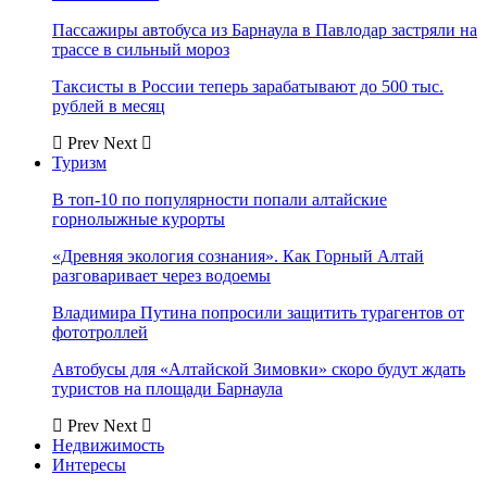
Пассажиры автобуса из Барнаула в Павлодар застряли на
трассе в сильный мороз
Таксисты в России теперь зарабатывают до 500 тыс.
рублей в месяц
Prev
Next
Туризм
В топ-10 по популярности попали алтайские
горнолыжные курорты
«Древняя экология сознания». Как Горный Алтай
разговаривает через водоемы
Владимира Путина попросили защитить турагентов от
фототроллей
Автобусы для «Алтайской Зимовки» скоро будут ждать
туристов на площади Барнаула
Prev
Next
Недвижимость
Интересы