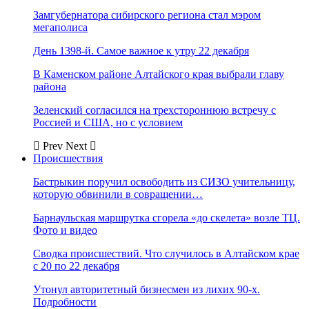
Замгубернатора сибирского региона стал мэром
мегаполиса
День 1398-й. Самое важное к утру 22 декабря
В Каменском районе Алтайского края выбрали главу
района
Зеленский согласился на трехстороннюю встречу с
Россией и США, но с условием
Prev
Next
Происшествия
Бастрыкин поручил освободить из СИЗО учительницу,
которую обвинили в совращении…
Барнаульская маршрутка сгорела «до скелета» возле ТЦ.
Фото и видео
Сводка происшествий. Что случилось в Алтайском крае
с 20 по 22 декабря
Утонул авторитетный бизнесмен из лихих 90-х.
Подробности