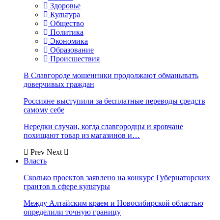
Здоровье
Культура
Общество
Политика
Экономика
Образование
Происшествия
В Славгороде мошенники продолжают обманывать
доверчивых граждан
Россияне выступили за бесплатные переводы средств
самому себе
Нередки случаи, когда славгородцы и яровчане
похищают товар из магазинов и…
Prev
Next
Власть
Сколько проектов заявлено на конкурс Губернаторских
грантов в сфере культуры
Между Алтайским краем и Новосибирской областью
определили точную границу