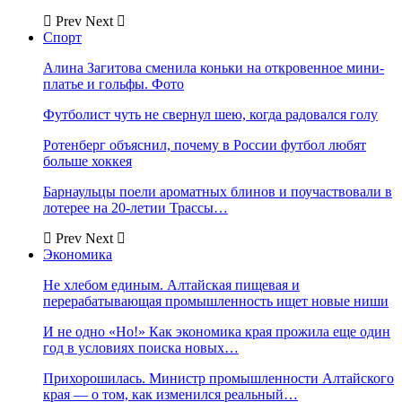
Prev
Next
Спорт
Алина Загитова сменила коньки на откровенное мини-
платье и гольфы. Фото
Футболист чуть не свернул шею, когда радовался голу
Ротенберг объяснил, почему в России футбол любят
больше хоккея
Барнаульцы поели ароматных блинов и поучаствовали в
лотерее на 20-летии Трассы…
Prev
Next
Экономика
Не хлебом единым. Алтайская пищевая и
перерабатывающая промышленность ищет новые ниши
И не одно «Но!» Как экономика края прожила еще один
год в условиях поиска новых…
Прихорошилась. Министр промышленности Алтайского
края — о том, как изменился реальный…