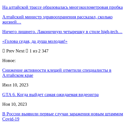
На алтайской трассе образовалась многокилометровая пробка
Алтайский министр здравоохранения рассказал, сколько
жизней…
Ничего лишнего. Лаконичную четырешку в стиле high-tech…
«Голова седая, да душа молодая!»
Prev
Next
1 из 2 347
Новое:
Снижение активности клещей отметили специалисты в
Алтайском крае
Июл 10, 2023
GTA 6. Когда выйдет самая ожидаемая видеоигра
Ноя 10, 2023
В России выявили первые случаи заражения новым штаммом
Covid-19