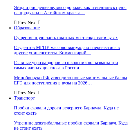
Яйца и рис дешевле, мясо дороже: как изменились цены
на продукты в Алтайском крае за…
Prev
Next
Образование
Существенную часть платных мест сократят в вузах
Студентов МГПУ массово вынуждают перевестись в
другие университеты. Комментарий…
Главные угрозы здоровью школьников: названы три
самых частых диагноза в России
Минобрнауки РФ утвердило новые минимальные баллы
ЕГЭ для поступления в вузы на 2026…
Prev
Next
Транспорт
Пробки сковали дороги вечернего Барнаула. Куда не
стоит ехать
Утренние девятибалльные пробки сковали Барнаул. Куда
не стоит ехать