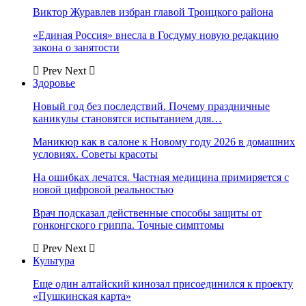
Виктор Журавлев избран главой Троицкого района
«Единая Россия» внесла в Госдуму новую редакцию
закона о занятости
Prev
Next
Здоровье
Новый год без последствий. Почему праздничные
каникулы становятся испытанием для…
Маникюр как в салоне к Новому году 2026 в домашних
условиях. Советы красоты
На ошибках лечатся. Частная медицина примиряется с
новой цифровой реальностью
Врач подсказал действенные способы защиты от
гонконгского гриппа. Точные симптомы
Prev
Next
Культура
Еще один алтайский кинозал присоединился к проекту
«Пушкинская карта»