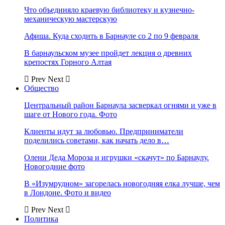
Что объединяло краевую библиотеку и кузнечно-
механическую мастерскую
Афиша. Куда сходить в Барнауле со 2 по 9 февраля
В барнаульском музее пройдет лекция о древних
крепостях Горного Алтая
Prev
Next
Общество
Центральный район Барнаула засверкал огнями и уже в
шаге от Нового года. Фото
Клиенты идут за любовью. Предприниматели
поделились советами, как начать дело в…
Олени Деда Мороза и игрушки «скачут» по Барнаулу.
Новогодние фото
В «Изумрудном» загорелась новогодняя елка лучше, чем
в Лондоне. Фото и видео
Prev
Next
Политика