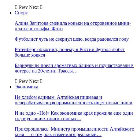
Prev
Next
Спорт
Алина Загитова сменила коньки на откровенное мини-
платье и гольфы. Фото
Футболист чуть не свернул шею, когда радовался голу
Ротенберг объяснил, почему в России футбол любят
больше хоккея
Барнаульцы поели ароматных блинов и поучаствовали в
лотерее на 20-летии Трассы…
Prev
Next
Экономика
Не хлебом единым. Алтайская пищевая и
перерабатывающая промышленность ищет новые ниши
И не одно «Но!» Как экономика края прожила еще один
год в условиях поиска новых…
Прихорошилась. Министр промышленности Алтайского
края — о том, как изменился реальный…