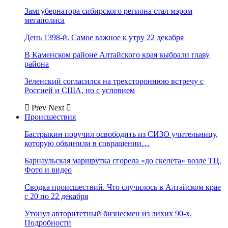
Замгубернатора сибирского региона стал мэром
мегаполиса
День 1398-й. Самое важное к утру 22 декабря
В Каменском районе Алтайского края выбрали главу
района
Зеленский согласился на трехстороннюю встречу с
Россией и США, но с условием
Prev
Next
Происшествия
Бастрыкин поручил освободить из СИЗО учительницу,
которую обвинили в совращении…
Барнаульская маршрутка сгорела «до скелета» возле ТЦ.
Фото и видео
Сводка происшествий. Что случилось в Алтайском крае
с 20 по 22 декабря
Утонул авторитетный бизнесмен из лихих 90-х.
Подробности