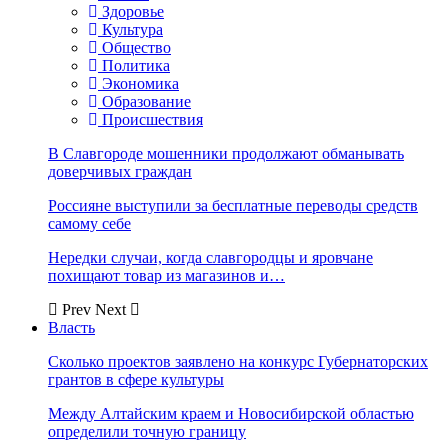
Здоровье
Культура
Общество
Политика
Экономика
Образование
Происшествия
В Славгороде мошенники продолжают обманывать
доверчивых граждан
Россияне выступили за бесплатные переводы средств
самому себе
Нередки случаи, когда славгородцы и яровчане
похищают товар из магазинов и…
Prev
Next
Власть
Сколько проектов заявлено на конкурс Губернаторских
грантов в сфере культуры
Между Алтайским краем и Новосибирской областью
определили точную границу