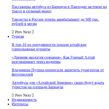
Пассажиры автобуса из Барнаула в Павлодар застряли на
трассе в сильный мороз
Таксисты в России теперь зарабатывают до 500 тыс.
рублей в месяц
Prev
Next
Туризм
В топ-10 по популярности попали алтайские
горнолыжные курорты
«Древняя экология сознания». Как Горный Алтай
разговаривает через водоемы
Владимира Путина попросили защитить турагентов от
фототроллей
Автобусы для «Алтайской Зимовки» скоро будут ждать
туристов на площади Барнаула
Prev
Next
Недвижимость
Интересы