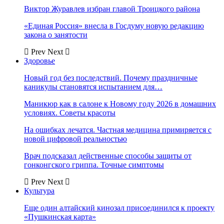
Виктор Журавлев избран главой Троицкого района
«Единая Россия» внесла в Госдуму новую редакцию
закона о занятости
Prev
Next
Здоровье
Новый год без последствий. Почему праздничные
каникулы становятся испытанием для…
Маникюр как в салоне к Новому году 2026 в домашних
условиях. Советы красоты
На ошибках лечатся. Частная медицина примиряется с
новой цифровой реальностью
Врач подсказал действенные способы защиты от
гонконгского гриппа. Точные симптомы
Prev
Next
Культура
Еще один алтайский кинозал присоединился к проекту
«Пушкинская карта»