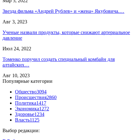
Мар 5, 2022
Звезда фильма «Андрей Рублев» и «жена» Якубовича.…
Авг 3, 2023
Ученые назвали продукты, которые снижают артериальное
давление
Июл 24, 2022
Томенко поручил создать специальный комбайн для
алтайских…
Авг 10, 2023
Популярные категории
Общество
3094
Происшествия
2860
Политика
1417
Экономика
1272
Здоровье
1234
Власть
1125
Выбор редакции: