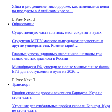
Яйца и рис дешевле, мясо дороже: как изменились цены
на продукты в Алтайском крае за…
Prev
Next
Образование
Существенную часть платных мест сократят в вузах
Студентов МГПУ массово вынуждают перевестись в
другие университеты. Комментарий…
Главные угрозы здоровью школьников: названы три
самых частых диагноза в России
Минобрнауки РФ утвердило новые минимальные баллы
ЕГЭ для поступления в вузы на 2026…
Prev
Next
Транспорт
Пробки сковали дороги вечернего Барнаула. Куда не
стоит ехать
Утренние девятибалльные пробки сковали Барнаул. Куда
не стоит ехать