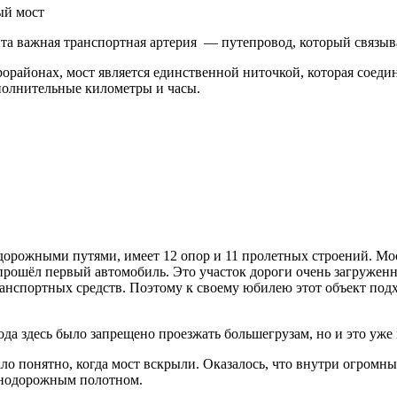
нта важная транспортная артерия — путепровод, который связыв
орайонах, мост является единственной ниточкой, которая соедин
ополнительные километры и часы.
одорожными путями, имеет 12 опор и 11 пролетных строений. Мо
 прошёл первый автомобиль. Это участок дороги очень загруженн
ранспортных средств. Поэтому к своему юбилею этот объект подх
да здесь было запрещено проезжать большегрузам, но и это уже 
ло понятно, когда мост вскрыли. Оказалось, что внутри огромн
знодорожным полотном.