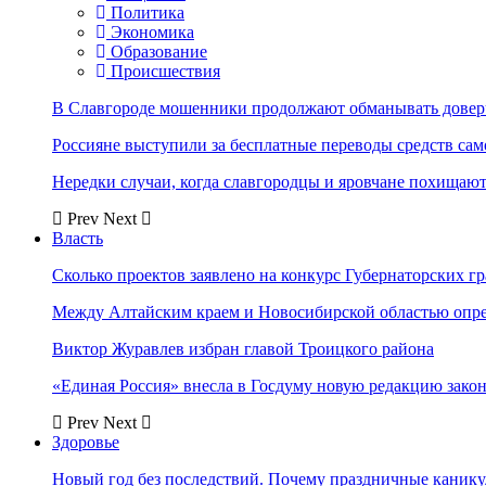
Политика
Экономика
Образование
Происшествия
В Славгороде мошенники продолжают обманывать довер
Россияне выступили за бесплатные переводы средств сам
Нередки случаи, когда славгородцы и яровчане похищают
Prev
Next
Власть
Сколько проектов заявлено на конкурс Губернаторских гр
Между Алтайским краем и Новосибирской областью опр
Виктор Журавлев избран главой Троицкого района
«Единая Россия» внесла в Госдуму новую редакцию закон
Prev
Next
Здоровье
Новый год без последствий. Почему праздничные каник