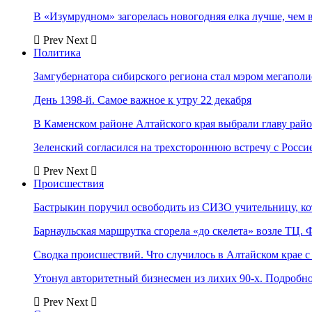
В «Изумрудном» загорелась новогодняя елка лучше, чем 
Prev
Next
Политика
Замгубернатора сибирского региона стал мэром мегаполи
День 1398-й. Самое важное к утру 22 декабря
В Каменском районе Алтайского края выбрали главу рай
Зеленский согласился на трехстороннюю встречу с Росси
Prev
Next
Происшествия
Бастрыкин поручил освободить из СИЗО учительницу, 
Барнаульская маршрутка сгорела «до скелета» возле ТЦ. 
Сводка происшествий. Что случилось в Алтайском крае с 
Утонул авторитетный бизнесмен из лихих 90-х. Подробн
Prev
Next