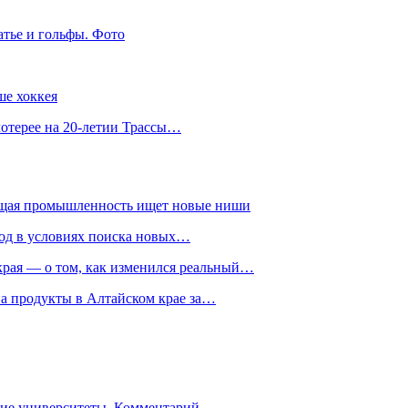
атье и гольфы. Фото
ше хоккея
лотерее на 20-летии Трассы…
ющая промышленность ищет новые ниши
год в условиях поиска новых…
рая — о том, как изменился реальный…
на продукты в Алтайском крае за…
гие университеты. Комментарий…