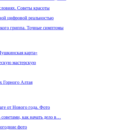
словиях. Советы красоты
овой цифровой реальностью
ского гриппа. Точные симптомы
Пушкинская карта»
ческую мастерскую
ях Горного Алтая
аге от Нового года. Фото
советами, как начать дело в…
вогодние фото