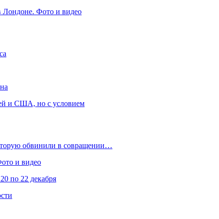
в Лондоне. Фото и видео
са
она
ей и США, но с условием
которую обвинили в совращении…
Фото и видео
20 по 22 декабря
ости