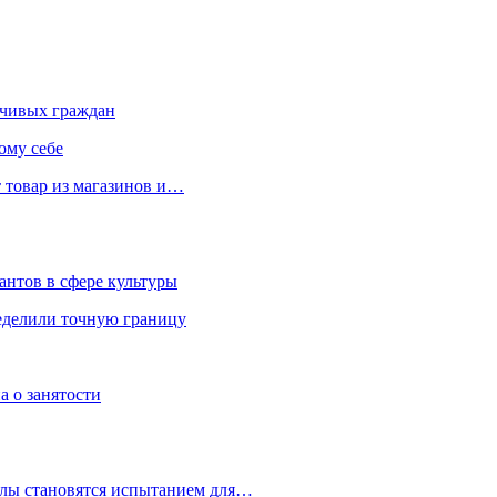
чивых граждан
ому себе
 товар из магазинов и…
антов в сфере культуры
еделили точную границу
а о занятости
улы становятся испытанием для…