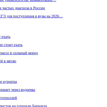
 частых диагноза в России
ГЭ для поступления в вузы на 2026…
 ехать
е стоит ехать
трассе в сильный мороз
ей в месяц
ые курорты
ривает через водоемы
ототроллей
ристов на площади Барнаула