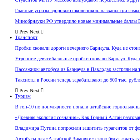
Главные угрозы здоровью школьников: названы три самых
Минобрнауки РФ утвердило новые минимальные баллы Е
Prev
Next
Транспорт
Пробки сковали дороги вечернего Барнаула. Куда не стоит
Утренние девятибалльные пробки сковали Барнаул. Куда н
Пассажиры автобуса из Барнаула в Павлодар застряли на 
Таксисты в России теперь зарабатывают до 500 тыс. рубл
Prev
Next
Туризм
В топ-10 по популярности попали алтайские горнолыжн
«Древняя экология сознания». Как Горный Алтай разгова
Владимира Путина попросили защитить турагентов от ф
Автобусы для «Алтайской Зимовки» скоро будут ждать ту