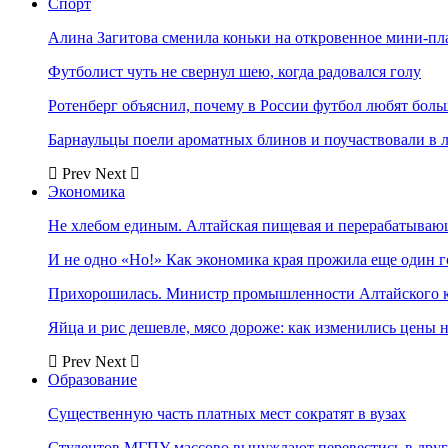
Спорт
Алина Загитова сменила коньки на откровенное мини-пл
Футболист чуть не свернул шею, когда радовался голу
Ротенберг объяснил, почему в России футбол любят боль
Барнаульцы поели ароматных блинов и поучаствовали в 
Prev
Next
Экономика
Не хлебом единым. Алтайская пищевая и перерабатыва
И не одно «Но!» Как экономика края прожила еще один 
Прихорошилась. Министр промышленности Алтайского к
Яйца и рис дешевле, мясо дороже: как изменились цены 
Prev
Next
Образование
Существенную часть платных мест сократят в вузах
Студентов МГПУ массово вынуждают перевестись в дру