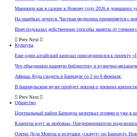
Маникюр как в салоне к Новому году 2026 в домашних у
На ошибках лечатся. Частная медицина примиряется с н
Врач подсказал действенные способы защиты от гонконг
Prev
Next
Культура
Еще один алтайский кинозал присоединился к проекту «
Что объединяло краевую библиотеку и кузнечно-механи
Афиша. Куда сходить в Барнауле со 2 по 9 февраля
В барнаульском музее пройдет лекция о древних крепост
Prev
Next
Общество
Центральный район Барнаула засверкал огнями и уже в ш
Клиенты идут за любовью. Предприниматели поделились 
Олени Деда Мороза и игрушки «скачут» по Барнаулу. Но