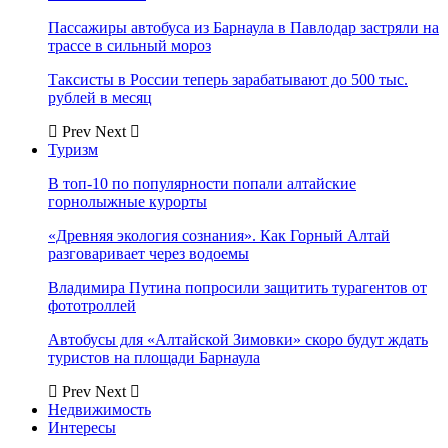
Пассажиры автобуса из Барнаула в Павлодар застряли на
трассе в сильный мороз
Таксисты в России теперь зарабатывают до 500 тыс.
рублей в месяц
Prev
Next
Туризм
В топ-10 по популярности попали алтайские
горнолыжные курорты
«Древняя экология сознания». Как Горный Алтай
разговаривает через водоемы
Владимира Путина попросили защитить турагентов от
фототроллей
Автобусы для «Алтайской Зимовки» скоро будут ждать
туристов на площади Барнаула
Prev
Next
Недвижимость
Интересы