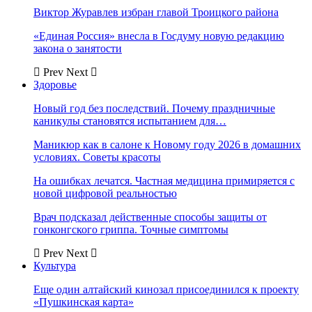
Виктор Журавлев избран главой Троицкого района
«Единая Россия» внесла в Госдуму новую редакцию
закона о занятости
Prev
Next
Здоровье
Новый год без последствий. Почему праздничные
каникулы становятся испытанием для…
Маникюр как в салоне к Новому году 2026 в домашних
условиях. Советы красоты
На ошибках лечатся. Частная медицина примиряется с
новой цифровой реальностью
Врач подсказал действенные способы защиты от
гонконгского гриппа. Точные симптомы
Prev
Next
Культура
Еще один алтайский кинозал присоединился к проекту
«Пушкинская карта»