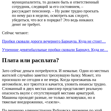
муниципалитета, то должен быть и ответственный
сотрудник, следящий за его состоянием, –
рассуждает пенсионер. – Ну разве трудно проехать
по нему раз в неделю, осмотреть как следует,
убедиться, что все в порядке? Это ведь никаких
денег не требует.
Сейчас читают:
Пробки сковали дороги вечернего Барнаула. Куда не стоит…
Утренние девятибалльные пробки сковали Барнаул. Куда не…
Плата или расплата?
Зато сейчас деньги потребуются. И немалые. Один из местных
жителей случайно заметил треснувшую балку. Может, это
произошло не сегодня и не вчера. Когда проезжаешь на
автомобиле, все трясется и качается, уловить нюансы трудно.
Сломанный в двух местах швеллер представляет реальную
опасность вкупе с отсутствующей местами арматурой.
Машины проходят разные, не только легковушки, но и
тяжелые внедорожники, «газели».
По решению администрации Рубцовска движение по этой