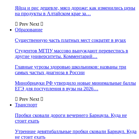
Яйца и рис дешевле, мясо дороже: как изменились цены
на продукты в Алтайском крае за…
Prev
Next
Образование
Существенную часть платных мест сократят в вузах
Студентов МГПУ массово вынуждают перевестись в
другие университеты. Комментарий…
Главные угрозы здоровью школьников: названы три
самых частых диагноза в России
Минобрнауки РФ утвердило новые минимальные баллы
ЕГЭ для поступления в вузы на 2026…
Prev
Next
Транспорт
Пробки сковали дороги вечернего Барнаула. Куда не
стоит ехать
Утренние девятибалльные пробки сковали Барнаул. Куда
не стоит ехать