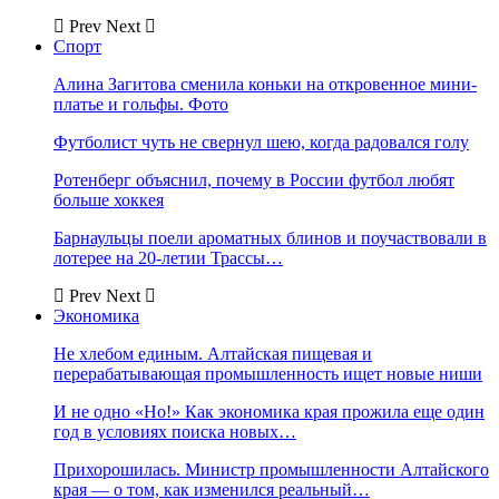
Prev
Next
Спорт
Алина Загитова сменила коньки на откровенное мини-
платье и гольфы. Фото
Футболист чуть не свернул шею, когда радовался голу
Ротенберг объяснил, почему в России футбол любят
больше хоккея
Барнаульцы поели ароматных блинов и поучаствовали в
лотерее на 20-летии Трассы…
Prev
Next
Экономика
Не хлебом единым. Алтайская пищевая и
перерабатывающая промышленность ищет новые ниши
И не одно «Но!» Как экономика края прожила еще один
год в условиях поиска новых…
Прихорошилась. Министр промышленности Алтайского
края — о том, как изменился реальный…