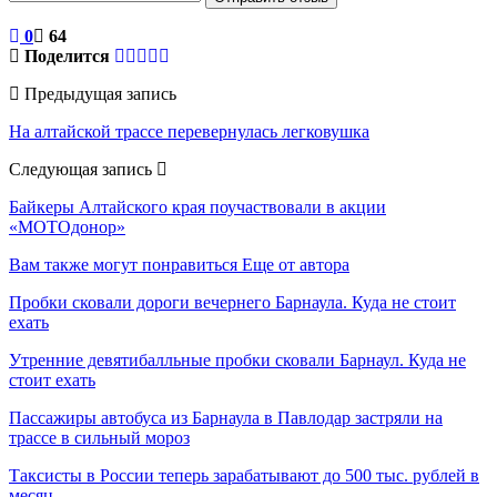
0
64
Поделится
Предыдущая запись
На алтайской трассе перевернулась легковушка
Следующая запись
Байкеры Алтайского края поучаствовали в акции
«МОТОдонор»
Вам также могут понравиться
Еще от автора
Пробки сковали дороги вечернего Барнаула. Куда не стоит
ехать
Утренние девятибалльные пробки сковали Барнаул. Куда не
стоит ехать
Пассажиры автобуса из Барнаула в Павлодар застряли на
трассе в сильный мороз
Таксисты в России теперь зарабатывают до 500 тыс. рублей в
месяц