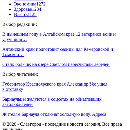
Экономика
1272
Здоровье
1234
Власть
1125
Выбор редакции:
В нынешнем году в Алтайском крае 12 ветеранов войны
улучшили…
Алтайский край подготовит сеянцы для Кемеровской и
Томской…
Стало больше: на озере Светлом пересчитали лебедей
Выбор читателей:
Губернатор Красноярского края Александр Усс ушел
в отставку
Барнаульцы жалуются в соцсетях на обнаглевших
автолюбителей
Жителям Барнаула отключат холодную воду. Адреса
© 2026 - Славгород - последние новости сегодня. Все права
защищены.