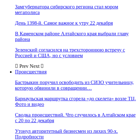
Замгубернатора сибирского региона стал мэром
мегаполиса
День 1398-й. Самое важное к утру 22 декабря
В Каменском районе Алтайского края выбрали главу
района
Зеленский согласился на трехстороннюю встречу с
Россией и США, но с условием
Prev
Next
Происшествия
Бастрыкин поручил освободить из СИЗО учительницу,
которую обвинили в совращении…
Барнаульская маршрутка сгорела «до скелета» возле ТЦ.
Фото и видео
Сводка происшествий. Что случилось в Алтайском крае
с 20 по 22 декабря
Утонул авторитетный бизнесмен из лихих 90-х.
Подробности