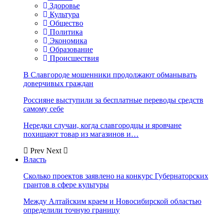
Здоровье
Культура
Общество
Политика
Экономика
Образование
Происшествия
В Славгороде мошенники продолжают обманывать
доверчивых граждан
Россияне выступили за бесплатные переводы средств
самому себе
Нередки случаи, когда славгородцы и яровчане
похищают товар из магазинов и…
Prev
Next
Власть
Сколько проектов заявлено на конкурс Губернаторских
грантов в сфере культуры
Между Алтайским краем и Новосибирской областью
определили точную границу