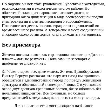
По задумке он мог стать рубцовской Рублёвкой с коттеджами,
расположенными в экологически чистом районе. Но
обитателей ждало разочарование: слишком долго не
приходили блага цивилизации в виде бесперебойной подачи
электроэнергии и централизованного водоснабжения.
Последние лет десять поселок страдает от подтоплений во
время весеннего разлива. А теперь еще и мост, соединяющий
с городом около сотни домов, стал приходить в негодность.
Без присмотра
Жители поселка знают, как справедлива пословица «Дитя не
плачет – мать не разумеет». Пока сами не заговорят о
проблеме, ее словно и нет.
За 40 лет стареет все, даже железо. Житель Правобережного
Виктор Беркута рассказал, что пару лет назад им пришлось
обращаться в администрацию города по поводу лопнувшей
арматуры и обветшавшей пешеходной зоны. Отсутствовало
около двух десятков крепежных болтов, благо обошлось без
печальных инцидентов. Все починили, но больше
представителей коммунальщиков никто на мосту не видел.
– Я так полагаю: если мост находится на балансе