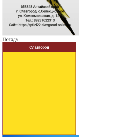
Погода
Славгород