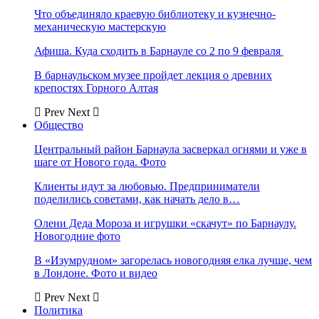
Что объединяло краевую библиотеку и кузнечно-
механическую мастерскую
Афиша. Куда сходить в Барнауле со 2 по 9 февраля
В барнаульском музее пройдет лекция о древних
крепостях Горного Алтая
Prev
Next
Общество
Центральный район Барнаула засверкал огнями и уже в
шаге от Нового года. Фото
Клиенты идут за любовью. Предприниматели
поделились советами, как начать дело в…
Олени Деда Мороза и игрушки «скачут» по Барнаулу.
Новогодние фото
В «Изумрудном» загорелась новогодняя елка лучше, чем
в Лондоне. Фото и видео
Prev
Next
Политика