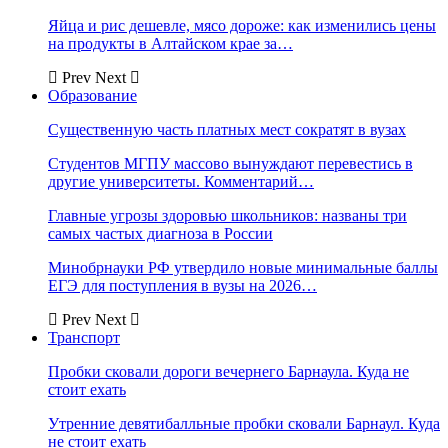
Яйца и рис дешевле, мясо дороже: как изменились цены
на продукты в Алтайском крае за…
Prev
Next
Образование
Существенную часть платных мест сократят в вузах
Студентов МГПУ массово вынуждают перевестись в
другие университеты. Комментарий…
Главные угрозы здоровью школьников: названы три
самых частых диагноза в России
Минобрнауки РФ утвердило новые минимальные баллы
ЕГЭ для поступления в вузы на 2026…
Prev
Next
Транспорт
Пробки сковали дороги вечернего Барнаула. Куда не
стоит ехать
Утренние девятибалльные пробки сковали Барнаул. Куда
не стоит ехать