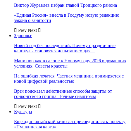
Виктор Журавлев избран главой Троицкого района
«Единая Россия» внесла в Госдуму новую редакцию
закона о занятости
Prev
Next
Здоровье
Новый год без последствий. Почему праздничные
каникулы становятся испытанием для…
Маникюр как в салоне к Новому году 2026 в домашних
условиях. Советы красоты
На ошибках лечатся. Частная медицина примиряется с
новой цифровой реальностью
Врач подсказал действенные способы защиты от
гонконгского гриппа. Точные симптомы
Prev
Next
Культура
Еще один алтайский кинозал присоединился к проекту
«Пушкинская карта»