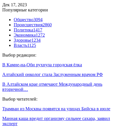
Дек 17, 2023
Популярные категории
Общество
3094
Происшествия
2860
Политика
1417
Экономика
1272
Здоровье
1234
Власть
1125
Выбор редакции:
В Камне-на-Оби рухнула городская ёлка
Алтайский онколог стала Заслуженным врачом РФ
В Алтайском крае отмечают Международный день
вторичной…
Выбор читателей:
Трамваи из Москвы появятся на улицах Бийска в июле
Манная каша вредит организму сильнее сахара, заявил
эксперт