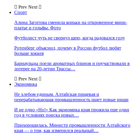
Prev
Next
Спорт
Алина Загитова сменила коньки на откровенное мини-
платье и гольфы. Фото
Футболист чуть не свернул шею, когда радовался голу
Ротенберг объяснил, почему в России футбол любят
больше хоккея
Барнаульцы поели ароматных блинов и поучаствовали в
лотерее на 20-летии Трассы…
Prev
Next
Экономика
Не хлебом единым. Алтайская пищевая и
перерабатывающая промышленность ищет новые ниши
И не одно «Но!» Как экономика края прожила еще один
год в условиях поиска новых…
Прихорошилась. Министр промышленности Алтайского
края — о том, как изменился реальный…