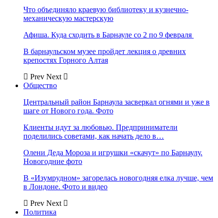
Что объединяло краевую библиотеку и кузнечно-
механическую мастерскую
Афиша. Куда сходить в Барнауле со 2 по 9 февраля
В барнаульском музее пройдет лекция о древних
крепостях Горного Алтая
Prev
Next
Общество
Центральный район Барнаула засверкал огнями и уже в
шаге от Нового года. Фото
Клиенты идут за любовью. Предприниматели
поделились советами, как начать дело в…
Олени Деда Мороза и игрушки «скачут» по Барнаулу.
Новогодние фото
В «Изумрудном» загорелась новогодняя елка лучше, чем
в Лондоне. Фото и видео
Prev
Next
Политика