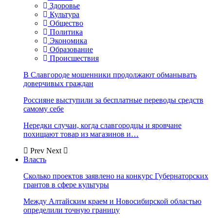
Здоровье
Культура
Общество
Политика
Экономика
Образование
Происшествия
В Славгороде мошенники продолжают обманывать
доверчивых граждан
Россияне выступили за бесплатные переводы средств
самому себе
Нередки случаи, когда славгородцы и яровчане
похищают товар из магазинов и…
Prev
Next
Власть
Сколько проектов заявлено на конкурс Губернаторских
грантов в сфере культуры
Между Алтайским краем и Новосибирской областью
определили точную границу