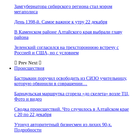
Замгубернатора сибирского региона стал мэром
мегаполиса
День 1398-й. Самое важное к утру 22 декабря
В Каменском районе Алтайского края выбрали главу
района
Зеленский согласился на трехстороннюю встречу с
Россией и США, но с условием
Prev
Next
Происшествия
Бастрыкин поручил освободить из СИЗО учительницу,
которую обвинили в совращении…
Барнаульская маршрутка сгорела «до скелета» возле ТЦ.
Фото и видео
Сводка происшествий. Что случилось в Алтайском крае
с 20 по 22 декабря
Утонул авторитетный бизнесмен из лихих 90-х.
Подробности