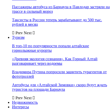
Пассажиры автобуса из Барнаула в Павлодар застряли на
трассе в сильный мороз
Таксисты в России теперь зарабатывают до 500 тыс.
рублей в месяц
Prev
Next
Туризм
В топ-10 по популярности попали алтайские
горнолыжные курорты
«Древняя экология сознания». Как Горный Алтай
разговаривает через водоемы
Владимира Путина попросили защитить турагентов от
фототроллей
Автобусы для «Алтайской Зимовки» скоро будут ждать
туристов на площади Барнаула
Prev
Next
Недвижимость
Интересы