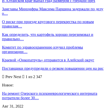
В Алтайском крае выпал град размером с грецкий орех
Замглавы Минцифры Максима Паршина задержали по делу
о…
О риске при проезде кругового перекрестка по новым
правилам…
Как определить, что картофель хорошо перезимовал и
правильно…
Комитет по здравоохранению изучил проблемы
организации…
Краевой «Онкопатруль» отправится в Алейский округ
Поставщики предупредили о резком повышении цен на рис
Prev
Next
1 из 2 347
Новое:
На ремонт Озерского психоневрологического интерната
потратили более 30…
Авг 31, 2022